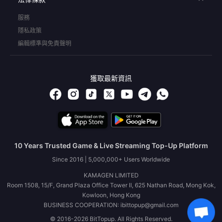
服務
隱私政策
編輯標準與免責聲明
獲取最新資訊
10 Years Trusted Game & Live Streaming Top-Up Platform
Since 2016 | 5,000,000+ Users Worldwide
KAMAGEN LIMITED
Room 1508, 15/F, Grand Plaza Office Tower II, 625 Nathan Road, Mong Kok,
Kowloon, Hong Kong
BUSINESS COOPERATION: ibittopup@gmail.com
© 2016-2026 BitTopup. All Rights Reserved.