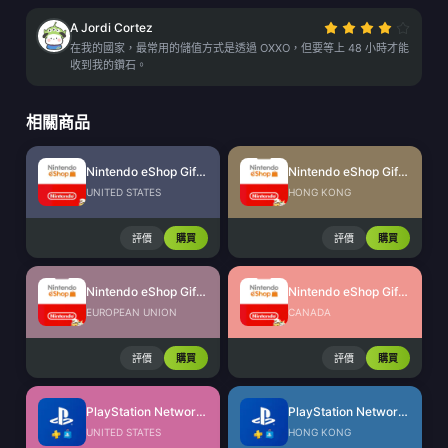
A Jordi Cortez
在我的國家，最常用的儲值方式是透過 OXXO，但要等上 48 小時才能
收到我的鑽石。
相關商品
Nintendo eShop Gift Card (US)
Nintendo eShop Gift Card (HK)
UNITED STATES
HONG KONG
評價
購買
評價
購買
Nintendo eShop Gift Card (EU)
Nintendo eShop Gift Card (CA)
EUROPEAN UNION
CANADA
評價
購買
評價
購買
PlayStation Network Card (US)
PlayStation Network Card (HK)
UNITED STATES
HONG KONG