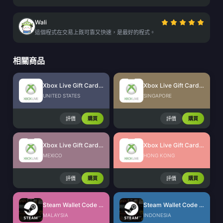
Wali
這個程式在交易上既可靠又快速，是最好的程式。
相關商品
Xbox Live Gift Card (US)
Xbox Live Gift Card (SG)
UNITED STATES
SINGAPORE
評價
購買
評價
購買
Xbox Live Gift Card (MX)
Xbox Live Gift Card (HK)
MEXICO
HONG KONG
評價
購買
評價
購買
Steam Wallet Code (MYR)
Steam Wallet Code (IDR)
MALAYSIA
INDONESIA