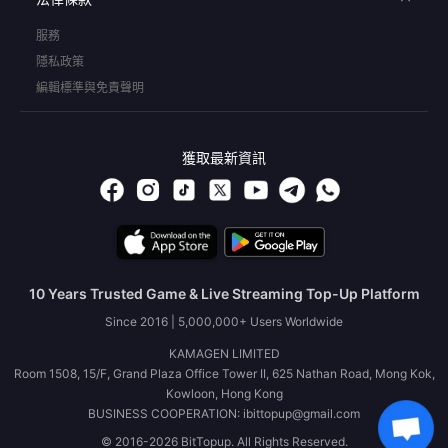
服務
隱私政策
編輯標準與免責聲明
獲取最新資訊
10 Years Trusted Game & Live Streaming Top-Up Platform
Since 2016 | 5,000,000+ Users Worldwide
KAMAGEN LIMITED
Room 1508, 15/F, Grand Plaza Office Tower II, 625 Nathan Road, Mong Kok,
Kowloon, Hong Kong
BUSINESS COOPERATION: ibittopup@gmail.com
© 2016-2026 BitTopup. All Rights Reserved.