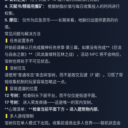
4. 天赋书/精锻用魔矿：
根据树脂价值与每日收集投入的时间进行
5. 摩拉：
仅作为应急货币——长期来看，地脉衍出提供更高的价
值。
常见问题与解决方法
任务前置条件
开始前请确认已完成魔神任务序章·第三幕。如果没有完成**《巨龙
与自由之歌》**（风龙废墟特瓦林之战），活动 NPC 将不会响应，
宝树也将处于不可见状态。
宝树交互
请使用“普通攻击”来击碎宝树，而不是按交互键（F 键）。习惯了常
规收集机制的玩家容易忽略这一点。
容易遗漏的位置
12 号树：
检查码头下层平台，而不仅仅是街道平面。
17 号树：
进入荣发商铺——这是唯一的室内宝树。
**心理清单：**
检查当前平面下方
+
进入建筑物内部
。
多人游戏限制
宝树仅在单人模式下出现。收集前请退出多人世界——联机状态会