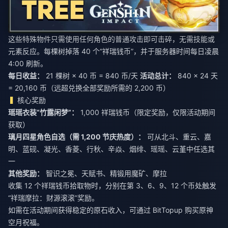
这些特殊物件只需使用任何角色的普通攻击即可击碎，无需技能或
元素反应。每棵树掉落 40 个“祥瑞钱币”，并于服务器时间每日凌晨
4:00 刷新。
每日收益：
21 棵树 × 40 币 = 840 币/天
活动总计：
840 × 24 天
= 20,160 币（远超兑换全部奖励所需的 2,200 币）
核心奖励
瑶瑶衣装“竹露闲梦”：
1,000 祥瑞钱币（限定奖励，仅限活动期间
获取）
璃月四星角色自选（需 1,200 节庆热度）：
可从北斗、重云、嘉
明、蓝砚、凝光、香菱、行秋、辛焱、烟绯、瑶瑶、云堇中任选其
一
其他奖励：
智识之冕、天赋书、精锻用魔矿、摩拉
收集 12 个祥瑞钱币拾取物时，分别在第 3、6、9、12 个币处触发
“祥瑞摩拉：财源滚滚”奖励。
如需在活动期间获得稳定的原石收入，可通过 BitTopup
购买原神
空月祝福
。