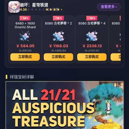
崩坏：星穹铁道
查看更多 ›
4.36
928 已售
-16%
-16%
-16%
-16%
6480 + 1600
8080 古老夢華 * 2
8080 古老夢華 * 4
8080 古老夢
Oneiric Shard
￥ 584.05
￥ 1168.03
￥ 2336.13
￥ 4672
￥ 697.92
￥ 1395.84
￥ 2791.67
￥ 5583
立即购买
立即购买
立即购买
立即购
祥瑞宝树详解