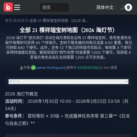
搜索
简体中文
/
首页
/
新闻资讯
/
全部 21 棵祥瑞宝树地图（2026 海灯节）
全部 21 棵祥瑞宝树地图（2026 海灯节）
2026 海灯节“银月颂灯”活动在璃月港各处设有 21 棵祥瑞宝树，使用普通攻击
破坏每棵树可获得 40 个祥瑞币。宝树于服务器时间每日凌晨 4:00 重置，每日
可获取 840 个硬币。此外，还有 12 个独立的祥瑞币拾取点，每收集 3 个即可
获得祥瑞摩拉奖励。解锁瑶瑶的“雨竹闲情”时装需要 1,000 个硬币，而获取 4
星璃月角色自选礼包则需要 1,200 点节庆热度。
作者:
James Rodriguez
发布于:
2026/02/06
2 min 阅读
目录
2026 海灯节概览
活动时间：
2026年1月30日 10:00 - 2026年2月23日 03:59（共
24天）
参与条件：
冒险等阶 ≥ 20级 + 完成魔神任务序章·第三幕**《巨龙
与自由之歌》**