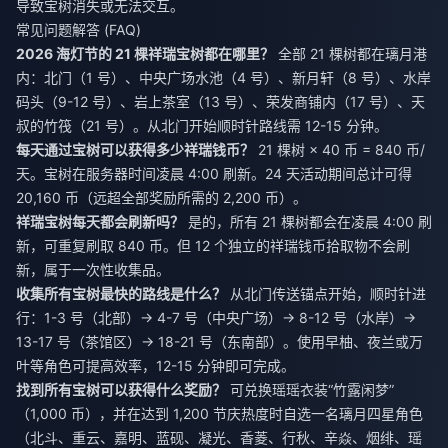
导致宝树消失或无法交互。
常见问题解答 (FAQ)
2026 海灯节的 21 棵祥瑞宝树都在哪里？
全部 21 棵树都在璃月港
内：北门（1 号）、中央广场水池（4 号）、新月轩（8 号）、水岸
码头（9-12 号）、岩上茶室（13 号）、荣发商铺内（17 号）、天
叔的竹筏（21 号）。从北门开始顺时针路线需 12-15 分钟。
每天通过宝树可以获得多少祥瑞钱币？
21 棵树 × 40 币 = 840 币/
天。宝树在服务器时间凌晨 4:00 刷新。24 天活动期间总计可得
20,160 币（远超全部奖励所需的 2,200 币）。
祥瑞宝树每天都会刷新吗？
是的，所有 21 棵树都会在凌晨 4:00 刷
新，可重复刷取 840 币。但 12 个独立的祥瑞钱币拾取物不会刷
新，属于一次性收集品。
收集所有宝树最快的路线是什么？
从北门传送锚点开始，顺时针进
行：1-3 号（北部）→ 4-7 号（中央广场）→ 8-12 号（水岸）→
13-17 号（茶馆区）→ 18-21 号（东南部）。使用早柚、夜兰或万
叶等角色可提高效率，12-15 分钟即可完成。
找到所有宝树可以获得什么奖励？
可兑换瑶瑶衣装“竹露闲梦”
（1,000 币），并在达到 1,200 节庆热度时自选一名璃月四星角色
（北斗、重云、嘉明、蓝砚、凝光、香菱、行秋、辛焱、烟绯、瑶