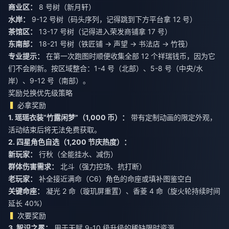
商业区：
8 号树（新月轩）
水岸：
9-12 号树（码头序列，记得跳到下方平台拿 12 号）
茶馆区：
13-17 号树（记得进入荣发商铺拿 17 号）
东南部：
18-21 号树（铁匠铺 → 声望 → 书法店 → 竹筏）
专业提示：
在第一次跑图时顺便收集全部 12 个祥瑞钱币，因为它
们不会刷新。按区域整合：1-4 号（北部）、5-8 号（中央/水
岸）、9-12 号（南部）。
奖励兑换优先级策略
必拿奖励
1. 瑶瑶衣装“竹露闲梦”（1,000 币）：
带有定制动画的限定外观，
活动结束后将无法免费获取。
2. 四星角色自选（1,200 节庆热度）：
新玩家：
行秋（全能挂水、减伤）
群体伤害需求：
北斗（强力控场、抗打断）
老玩家：
补全接近满命（C6）角色的命座或填补图鉴空白
关键命座：
凝光 2 命（璇玑屏重置）、香菱 4 命（旋火轮持续时间
延长 40%）
次要奖励
3. 智识之冕：