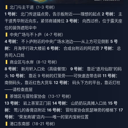
北门与主干道（1-3 号树）
1 号树：
北门传送锚点旁，告示板附近——理想的起点
2 号树：
主
干道秀华附近向东，紧邻商铺摊位
3 号树：
向西过桥，位于露天座
位的装饰遮阳伞中
中央广场与不卜庐（4-7 号树）
4 号树：
不卜庐附近的中央广场水池边——从上方可见倒影
5 号
树：
月海亭行政大楼前
6 号树：
合成台附近的阿武旁
7 号树：
总
务司入口处
商业区与水岸（8-12 号树）
8 号树：
新月轩入口处（高级餐馆）
9 号树：
靠近“逐月仙踪”的码
头
10 号树：
靠近 9 号树的灯笼旁——可快速连带击碎
11 号树：
南侧码头，靠近红色大货车
12 号树：
码头下方的平台，靠近灯柱
——请检查底层
茶馆区与冒险家协会（13-17 号树）
13 号树：
岩上茶室正门前
14 号树：
山奶奶玩具摊入口处
15 号
树：
莺儿的香膏店附近
16 号树：
冒险家协会凯瑟琳旁的楼梯下
17
号树：
“荣发商铺”店内——唯一的室内宝树位置
港口东南部（18-21 号树）