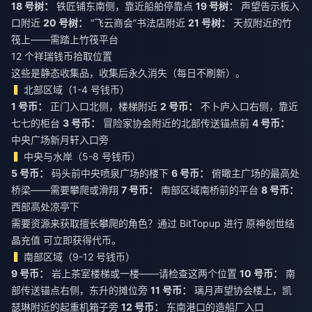
18 号树：
铁匠铺东南侧，靠近船舶停靠点
19 号树：
声望告示板入
口附近
20 号树：
“飞云商会”书法店附近
21 号树：
天叔附近的竹
筏上——需踏上竹筏平台
12 个祥瑞钱币拾取位置
这些是静态收集品，收集后永久消失（每日不刷新）。
北部区域（1-4 号钱币）
1 号币：
正门入口北侧，楼梯附近
2 号币：
不卜庐入口右侧，靠近
七七的柜台
3 号币：
冒险家协会附近的北部传送锚点前
4 号币：
中央广场新月轩入口旁
中央与水岸（5-8 号钱币）
5 号币：
码头前中央喷泉广场的楼下
6 号币：
俯瞰主广场的最高处
桥梁——需要攀爬或滑翔
7 号币：
南部区域南桥前的平台
8 号币：
西部高处凉亭下
需要资源来获取擅长攀爬的角色？通过 BitTopup 进行
原神创世结
晶充值
可立即获得代币。
南部区域（9-12 号钱币）
9 号币：
岩上茶室楼梯或一楼——请检查这两个位置
10 号币：
南
部传送锚点右侧，东升的摊位旁
11 号币：
璃月声望协会楼上，凯
瑟琳附近的起重机箱子旁
12 号币：
东南港口的造船厂入口