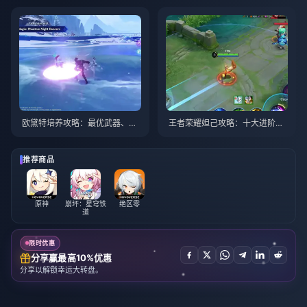
欧黛特培养攻略：最优武器、圣
王者荣耀妲己攻略：十大进阶技
遗物与队伍搭配 | 2026年8月
巧 | 2026年8月
推荐商品
原神
崩坏：星穹铁
绝区零
道
限时优惠
分享赢最高10%优惠
分享以解锁幸运大转盘。