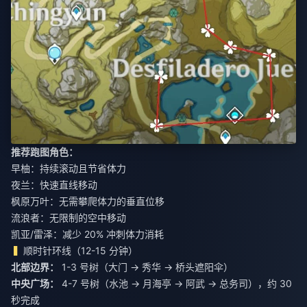
推荐跑图角色：
早柚：持续滚动且节省体力
夜兰：快速直线移动
枫原万叶：无需攀爬体力的垂直位移
流浪者：无限制的空中移动
凯亚/雷泽：减少 20% 冲刺体力消耗
顺时针环线（12-15 分钟）
北部边界：
1-3 号树（大门 → 秀华 → 桥头遮阳伞）
中央广场：
4-7 号树（水池 → 月海亭 → 阿武 → 总务司），约 30
秒完成