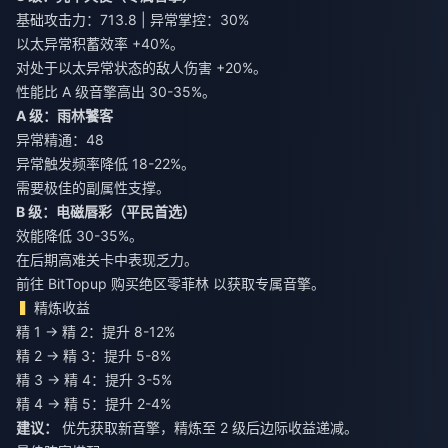
基础攻击力：713.8 | 异常掌控：30%
以太异常积蓄效率 +40%。
对处于以太异常状态的敌人伤害 +20%。
性能比 A 级音擎高出 30-35%。
A 级：雨林饕客
异常精通：48
异常触发频率降低 18-22%。
需要极佳的副属性支撑。
B 级：电磁唇彩（平民首选）
效能降低 30-35%。
在后期高难关卡中表现乏力。
前往 BitTopup
购买绝区零菲林
以获取专属音擎。
精炼收益
精 1 → 精 2：提升 8-12%
精 2 → 精 3：提升 5-8%
精 3 → 精 4：提升 3-5%
精 4 → 精 5：提升 2-4%
建议：
优先获取新音擎，精炼至 2 级后边际收益递减。