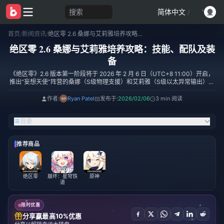
搜索
简体中文
/
首页
/
新闻资讯
/
绝区零 2.6 桑娜与艾莉雅培养攻略：技能、配队及装备
绝区零 2.6 桑娜与艾莉雅培养攻略：技能、配队及装
备
《绝区零》2.6 版本第一阶段将于 2026 年 2 月 6 日（UTC+8 11:00）开启，
推出“妄想天使”阵营的桑娜（S级物理支援）和艾莉雅（S级以太异常输出）。
卡池将持续至 2 月 27 日。桑娜需要 140% 以上的能量自动回复，推荐佩戴“摇
摆爵士”4 件套；艾莉雅则需要 400 以上的异常精通，推荐佩戴“混沌爵士”4 件
作者:
Ryan Patel
发布于:
2026/02/06
3 min 阅读
套。单名角色的总培养成本约为 400 万丁尼。
目录
推荐商品
绝区零
崩坏：星穹铁
原神
道
限时优惠
分享赢最高10%优惠