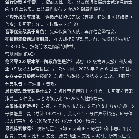
强行拆散 4 件套：
即使副属性一般，也要保持摇摆爵士或混沌爵士
的 4 件套效果。套装属性收益 > 零散的副属性提升。
平均升级所有技能：
遵循严格的优先级（苏娜：特殊技 > 终结技 >
普攻；艾莉亚：分支 > 特殊技 > 普攻）。
音擎优先级高于角色：
先确保角色入队，再评估音擎投资。
在技能满级前过度刷盘：
在大规模刷驱动盘之前，先将核心技能升
至 8-10 级。技能等级是保底的收益。
常见问题 (FAQ)
绝区零 2.6 版本第一阶段角色是谁？
苏娜（S 级物理支援）和艾莉
亚（S 级以太异常输出）。卡池时间：2026 年 2 月 6 日至 27 日。
���先升级哪些技能？
苏娜：特殊技 > 终结技 > 普攻。艾莉亚：
分支攻击 > 特殊技 > 普攻。
最佳驱动盘套装是什么？
苏娜推荐摇摆爵士 4 件套，艾莉亚推荐混
沌爵士 4 件套。两者均能带来 15-25% 的性能提升。
主属性如何选择？
苏娜：4 号位攻击力%，5 号位攻击力%/穿透，6
号位能量回复（总计 140%+）。艾莉亚：4 号位异常精通，5 号位
以太伤害%，6 号位攻击力%（总计 400+ 精通）。
最强阵容推荐？
顶级配置：苏娜 + 艾莉亚 + 珂蕾妲/莱卡恩。平民
配置：苏娜 + 比利 + 安比，或艾莉亚 + 安比 + 妮可。所有队伍均