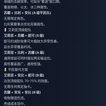
卓越的击破效率，可延长“着迷”窗口期。
覆盖物理、以太、冰三种属性。
苏娜 + 比利 + 安比 (A 级平民队)
无需限定角色。
比利需要重点优化双暴属性。
艾莉亚顶级配队
艾莉亚 + 苏娜 + 妮可 (S 级)
妮可的减防效果可大幅放大异常伤害。
延长异常覆盖时间。
艾莉亚 + 比利 + 苏娜 (A 级)
通用增益可同时强化两名输出位。
属性覆盖面广，通用性强。
平民替代方案
艾莉亚 + 安比 + 妮可 (B 级)
达到顶级配队 70-75% 的效能。
无需任何限定抽卡。
苏娜 + 安东 + 安比 (B 级)
电物理混伤流。
养成成本适中。