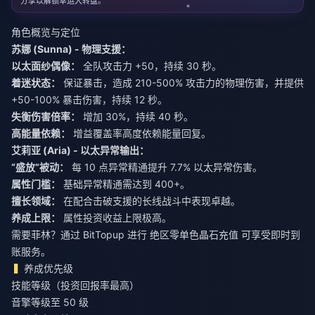
分享以解锁幸运大转盘。
角色概览与定位
苏娜 (Sunna) - 物理支援：
以太面纱偶像：
全队攻击力 +50，持续 30 秒。
着迷状态：
保证暴击，造成 210-500% 攻击力的物理伤害，并提供
+50-100% 暴击伤害，持续 12 秒。
失衡伤害倍率：
增加 30%，持续 40 秒。
高能量依赖：
增益覆盖率高度依赖能量回复。
艾莉亚 (Aria) - 以太异常输出：
“盛放”被动：
每 10 点异常精通提升 7.7% 以太异常伤害。
属性门槛：
基础异常精通需达到 400+。
擅长领域：
在配合击破支援的长线战斗中表现卓越。
养成上限：
属性投资收益上限极高。
需要菲林？通过 BitTopup 进行
绝区零单色晶石充值
可享受即时到
账服务。
养成优先级
技能等级（投资回报率最高）
音擎等级至 50 级