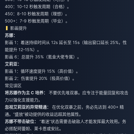
400：10-12 秒触发周期（合格）。
450：8-10 秒触发周期（理想）。
500+：7-9 秒触发周期（毕业）。
影画提升
苏娜：
影画 1：着迷持续时间从 12s 延长至 15s（输出窗口延长 25%，性
能提升 12-15%）。
影画 6：总提升 35%（氪金大佬专属）。
艾莉亚：
影画 1：循环速度提升 15%（高价值）。
影画 2：伤害提升 20%（极高价值）。
常见误区
将苏娜作为主 C 培养：
不要优先堆双暴。应专注于能量回复和攻击
力以强化支援能力。
忽视艾莉亚的异常精通：
在优化双暴之前，务必先达到 400+ 精
通。“盛放”被动提供的收益远超其他属性。
苏娜不带击破位：
“着迷”状态需要击破敌人才能发挥最大效用。务
必搭配珂蕾妲、莱卡恩或安比。