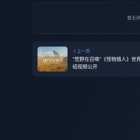
暂无
上一页
“荒野在召唤”《怪物猎人》世
绍视频公开