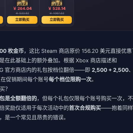
￥ 264.04
￥ 528.14
￥ 533.82
￥ 1067.63
立即购买
立即购买
200 枚金币
，这比 Steam 商店原价 156.20 美元直接优
是在此基础上的额外叠加。根据 Xbox 商店描述和
，PUBG 官方商店内的礼包按档位翻倍——即
2,500 + 2,500
且在促销期间每个账号
每个档位限购一次
。
购买？
包是全额翻倍的
，但每个礼包仅限每个账号购买一次，不
倍奖励仅适用于每次活动中的
首次合规购买
——抱着同样
，是一个常见且昂贵的错误。