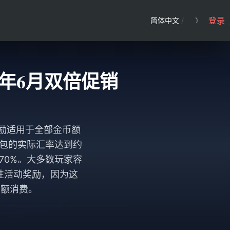
登录
简体中文
/
026年6月双倍促销
当奖励适用于全部金币额
IN礼包的实际汇率达到约
宜约70%。大多数玩家容
性活动奖励，因为这
大额消费。