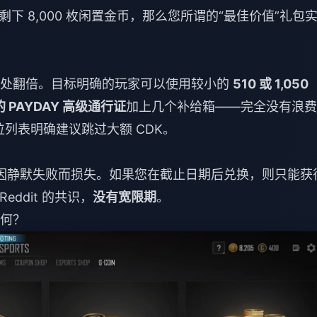
下 8,000 枚闲置金币，那么您所谓的“最佳价值”礼包
处翻倍。目标明确的玩家可以使用较小的
510 或 1,050
的 PAYDAY 高级通行证
加上几个补给箱——完全没有浪费
档位列表明确建议跳过大额 CDK。
将因静默失败而损失。如果您在截止日期后兑换，则只能获
eddit 的共识，
没有宽限期
。
如何？