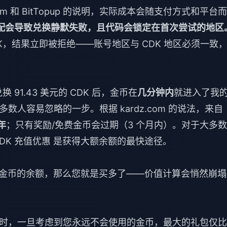
com 和 BitTopup 的说明，实际成本会随支付方式和平台
配会导致兑换静默失败，且代码会锁定在首次尝试的地区
K，结果立即被拒绝——账号地区与 CDK 地区必须一致
91.43 美元的 CDK 后，金币在
几分钟内
就进入了我
人容易忽略的一步。根据 kardz.com 的说法，来自
年
；只有奖励/免费金币会过期（3 个月内）。对于大多
 CDK 充值优惠
是获得大额余额的最快途径。
0 枚金币的余额，那么您就是买多了——价值计算会悄然崩
时，一旦考虑到您永远不会使用的金币，最大的礼包仅比