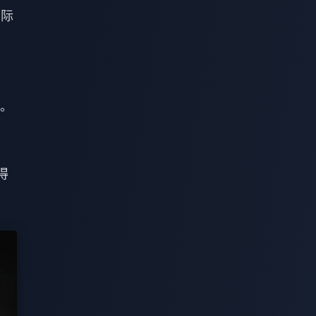
实际
。
得