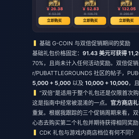
￥ 26.38
￥ 52.83
￥ 132.05
￥ 53.38
￥ 106.76
￥ 266.91
立即购买
立即购买
立即购买
基础 G-COIN 与双倍促销期间的奖励
基础礼包价格固定：
91.43 美元可获得 11,
70%，且尚未计入任何活动奖励。双倍促销
r/PUBATTLEGROUNDS 社区的帖子
5,000 + 5,000
以及
10,000 + 10,000
，
“双倍”是适用于整个礼包还是仅限首次
这是指南中经常被混淆的一点。
官方商店礼
重复。根据我跟踪的三个促销周期来看，双
心态去购买第二个礼包并期待获得相同奖励
CDK 礼包与游戏内商店档位有何不同？