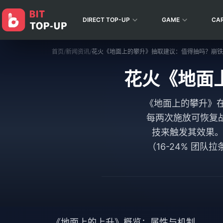
DIRECT TOP-UP
GAME
CA
首页
/
新闻资讯
/
花火《地面上的攀升》抽取建议：值得抽吗？崩铁 3
花火《地面上
《地面上的攀升》在施
每两次施放可恢复
技来触发其效果。
（16-24% 团
《地面上的上升》概览：属性与机制