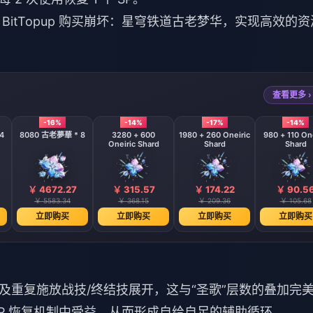
tTopup
购买崩坏：星穹铁道古老梦华
，实现高效的资
查看更多 ›
-16%
-14%
-17%
-14%
4
8080 古老夢華 * 8
3280 + 600
1980 + 260 Oneiric
980 + 110 One
Oneiric Shard
Shard
Shard
￥ 4672.27
￥ 315.57
￥ 174.22
￥ 90.5
￥ 5583.34
￥ 368.15
￥ 209.36
￥ 105.68
立即购买
立即购买
立即购买
立即购买
及重复施放战技/终结技展开，这与“圣歌”层数的叠加完
P 恢复机制中受益，从而形成自给自足的辅助循环。