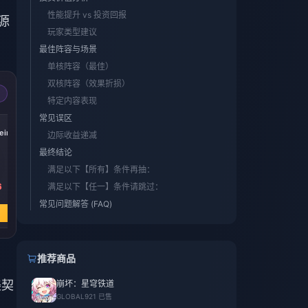
性能提升 vs 投资回报
源
玩家类型建议
最佳阵容与场景
单核阵容（最佳）
双核阵容（效果折损）
特定内容表现
常见误区
-17%
-17%
-17%
iric
Express Supply
300 + 30 Oneiric
60 Oneiric Shard
边际收益递减
Pass
Shard
最终结论
满足以下【所有】条件再抽：
6
￥ 29.05
￥ 29.12
￥ 5.74
满足以下【任一】条件请跳过：
￥ 34.89
￥ 34.89
￥ 6.92
常见问题解答 (FAQ)
立即购买
立即购买
立即购买
推荐商品
美契
崩坏：星穹铁道
GLOBAL
921 已售