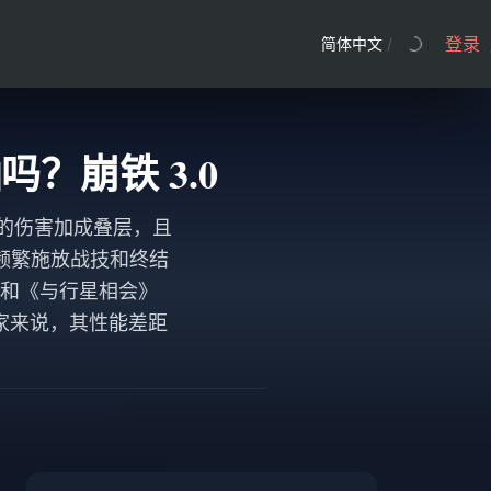
登录
简体中文
/
？崩铁 3.0
% 的伤害加成叠层，且
频繁施放战技和终结
）和《与行星相会》
玩家来说，其性能差距