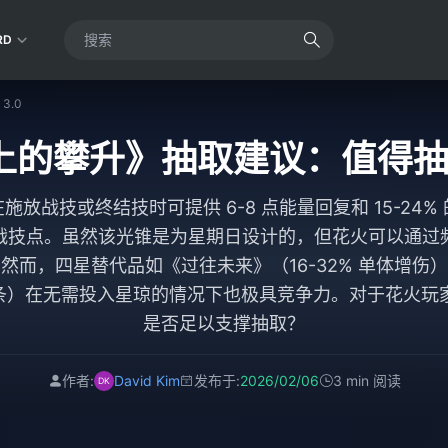
RD
.0
的攀升》抽取建议：值得抽吗
放战技或终结技时可提供 6-8 点能量回复和 15-24
战技点。虽然该光锥是为星期日设计的，但花火可以通过
然而，四星替代品如《过往未来》（16-32% 单体增伤
队拉条）在无需投入星琼的情况下也极具竞争力。对于花火
是否足以支撑抽取？
作者:
David Kim
发布于:
2026/02/06
3 min 阅读