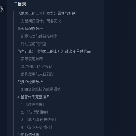
目录
防御
《地面上的上升》概览：属性与机制
为星期日设计，而非花火
花火适配性分析
能量恢复与终结技频率
行动提前的交互
伤害计算：《地面上的上升》对比 4 星替代品
实际表现差距
混沌回忆 12 层表现
虚构叙事与末日幻影
战技点经济分析
3 回合终结技的能量阈值
4 星替代品完整排名
1. 《过往未来》
2. 《与行星相会》
3. 《但战斗还未结束》
4. 《记忆中的模样》
投资价值分析