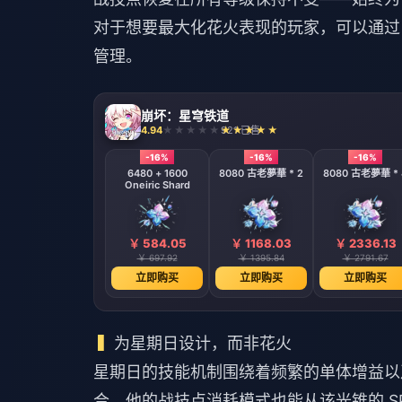
对于想要最大化花火表现的玩家，可以通过 Bi
管理。
崩坏：星穹铁道
4.94
921 已售
-16%
-16%
-16%
6480 + 1600
8080 古老夢華 * 2
8080 古老夢華 * 
Oneiric Shard
￥ 584.05
￥ 1168.03
￥ 2336.13
￥ 697.92
￥ 1395.84
￥ 2791.67
立即购买
立即购买
立即购买
为星期日设计，而非花火
星期日的技能机制围绕着频繁的单体增益以
合。他的战技点消耗模式也能从该光锥的 S