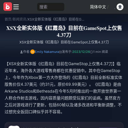
搜索
简体中文
/
首页
/
新闻资讯
/
XSX全新实体版《红霞岛》目前在GameSpot上仅售4.37刀
XSX全新实体版《红霞岛》目前在GameSpot上仅售
4.37刀
XSX全新实体版《红霞岛》目前在GameSpot上仅售4.37刀
作者:
Emily Nakamura
发布于:
2023/12/26
1 min 阅读
【XSX全新实体版《红霞岛》目前在GameStop上仅售4.37刀】临
近年末，海外各大游戏零售商都在优惠促销中。其中在GameStop
上，今年作为Xbox第一方大作登场的《红霞岛》目前全新标准实体
版售价仅4.37美元（约31元，原价69.99美元）。《红霞岛》是由
Arkane Studios和Bethesda在今年5月时推出的一款开放世界第一
人称合作射击游戏，因内容质量问题颇受玩家们的诟病。虽然官方
之后对游戏进行了更新，包括60帧以及诸多改进和平衡新调整，不
过想完全扳回口碑似乎并不容易。