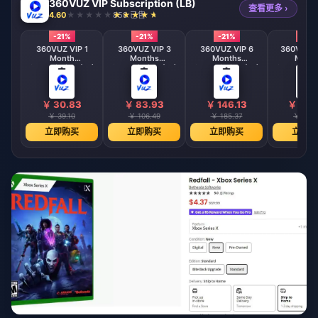
360VUZ VIP Subscription (LB)
查看更多 ›
4.60
858 已售
-21%
-21%
-21%
-21%
360VUZ VIP 1
360VUZ VIP 3
360VUZ VIP 6
360VUZ V
Month
Months
Months
Mont
Subscription (LB)
Subscription (LB)
Subscription (LB)
Subscripti
￥ 30.83
￥ 83.93
￥ 146.13
￥ 214
￥ 39.10
￥ 106.49
￥ 185.37
￥ 272.
立即购买
立即购买
立即购买
立即购