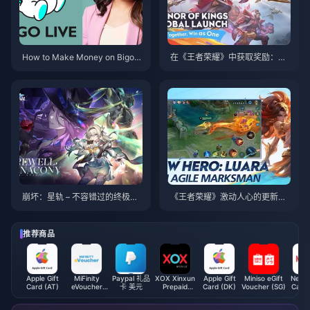
How to Make Money on Bigo L
在《王者荣耀》中获取奖励：令
ive: A Comprehensive Guide
人兴奋的新活动细节以及如何提
升您的游戏玩法！
崩坏：星轨 – 不容错过的终极宇
《王者荣耀》激动人心的更新：
宙冒险！
您不能错过的新锦标赛和活动！
推荐商品
Apple Gift
MiFinity
Paypal 礼品
XOX Xinxun
Apple Gift
Miniso eGift
Netfli
Card (AT)
eVoucher
卡 美元
Prepaid
Card (DK)
Voucher (SG)
Card 
(INR)
Reload (MY)