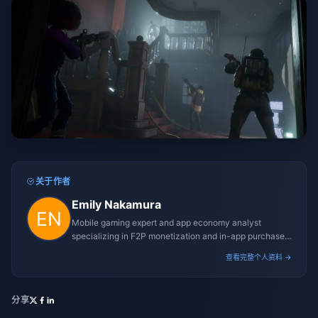
关于作者
Emily Nakamura
Mobile gaming expert and app economy analyst
specializing in F2P monetization and in-app purchase
trends.
查看完整个人资料 →
分享