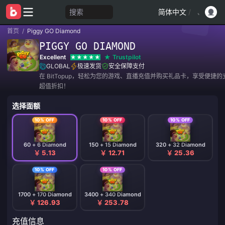
搜索
简体中文
/
首页
/
Piggy GO Diamond
PIGGY GO DIAMOND
Excellent
Trustpilot
GLOBAL
极速发货
安全保障支付
在 BitTopup，轻松为您的游戏、直播充值并购买礼品卡，享受便捷
超值折扣！
选择面额
10% OFF
10% OFF
10% OFF
60 + 6 Diamond
150 + 15 Diamond
320 + 32 Diamond
￥ 5.13
￥ 12.71
￥ 25.36
10% OFF
10% OFF
1700 + 170 Diamond
3400 + 340 Diamond
￥ 126.93
￥ 253.78
充值信息