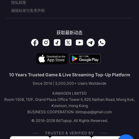
隐私政策
编辑标准与免责声明
获取最新动态
10 Years Trusted Game & Live Streaming Top-Up Platform
Since 2016 | 5,000,000+ Users Worldwide
KAMAGEN LIMITED
Room 1508, 15/F, Grand Plaza Office Tower II, 625 Nathan Road, Mong Kok,
Kowloon, Hong Kong
BUSINESS COOPERATION: ibittopup@gmail.com
© 2016-2026 BitTopup. All Rights Reserved.
TRUSTED & VERIFIED BY