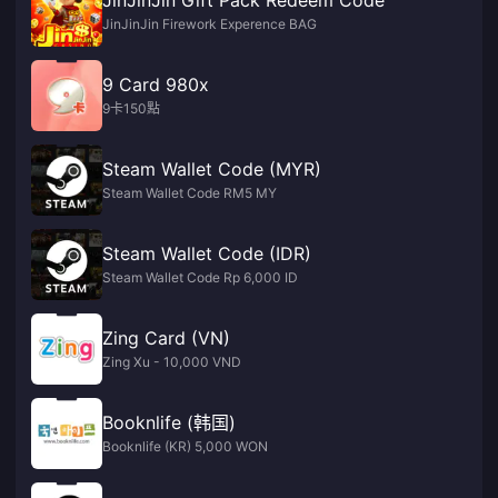
JinJinJin Gift Pack Redeem Code
JinJinJin Firework Experence BAG
9 Card 980x
9卡150點
Steam Wallet Code (MYR)
Steam Wallet Code RM5 MY
Steam Wallet Code (IDR)
Steam Wallet Code Rp 6,000 ID
Zing Card (VN)
Zing Xu - 10,000 VND
Booknlife (韩国)
Booknlife (KR) 5,000 WON