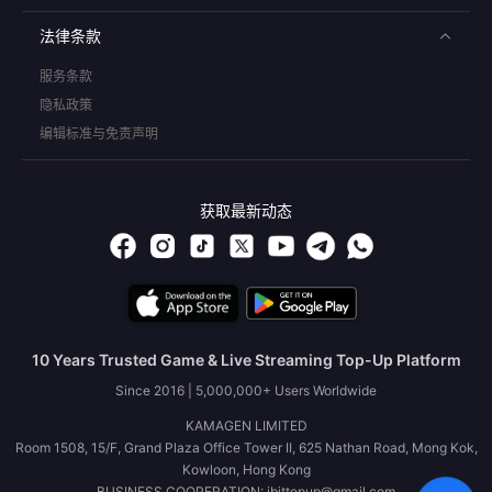
法律条款
服务条款
隐私政策
编辑标准与免责声明
获取最新动态
10 Years Trusted Game & Live Streaming Top-Up Platform
Since 2016 | 5,000,000+ Users Worldwide
KAMAGEN LIMITED
Room 1508, 15/F, Grand Plaza Office Tower II, 625 Nathan Road, Mong Kok,
Kowloon, Hong Kong
BUSINESS COOPERATION: ibittopup@gmail.com