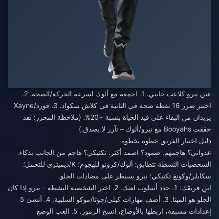
عين نيرو كلاعب جانبي. 1. اجمعه مع ألوك لسرعة الحركة/الصحة. 2.
اختبر ضرر 16 نقطة صحة في الثانية في كلاش سكواد. 3. فورد/Xayne
يزيدان من البقاء على قيد الحياة بنسبة +20%. (ملاحظة المحرر: لقد
حققت Booyahs مع نيرو/ألوك – تآزر لا يصدق.)
دليل اختيار الفريق خطوة بخطوة
عدواني؟ هاجمهم. صمود؟ اصمد أكثر. تكتيكي؟ هاجم من الجانب بذكاء.
الشخصيات النشطة تتطابق: ألوك/كرونو للهجوم؛ K/ديميتري للتحمل؛
سكايلر/وكونغ تكتيكي؛ نيرو يسيطر على مضادات الجلو.
ابنِ فريقك: 1. حدد أسلوب لعبك. 2. اختر الشخصية النشطة – نيرو إذا كان
الجلو هو الميتا. 3. أضف مهارات كيلي/جوتا/موكو السلبية. 4. أنشئ 5
إعدادات مسبقة، اربطها بالأوضاع، انسخ الرموز. 5. العب الوضع