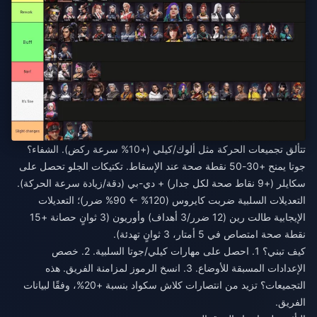
تتألق تجميعات الحركة مثل ألوك/كيلي (+10% سرعة ركض). الشفاء؟
جوتا يمنح +30-50 نقطة صحة عند الإسقاط. تكتيكات الجلو تحصل على
سكايلر (+9 نقاط صحة لكل جدار) + دي-بي (دقة/زيادة سرعة الحركة).
التعديلات السلبية ضربت كايروس (120% ← 90% ضرر)؛ التعديلات
الإيجابية طالت رين (12 ضرر/3 أهداف) وأوريون (3 ثوانٍ حصانة +15
نقطة صحة امتصاص في 5 أمتار، 3 ثوانٍ تهدئة).
كيف تبني؟ 1. احصل على مهارات كيلي/جوتا السلبية. 2. خصص
الإعدادات المسبقة للأوضاع. 3. انسخ الرموز لمزامنة الفريق. هذه
التجميعات؟ تزيد من انتصارات كلاش سكواد بنسبة +20%، وفقًا لبيانات
الفريق.