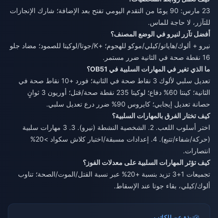
23 مارس: 90 يومًا من التقدم اليومي تفتح بعد الإضافة؛ شارك الإنجازات
للتآزر، لا حاجة للماس.
أفضل تآزر لنيرو في الوضع المصنف؟
نيرو + ألوك/هاياتو/كيلي/موكو للهجوم؛ +K/جوتا/لوكيتا للصمود؛ مضاد جلو
16 نقطة صحة في الثانية ضرر مستمر.
ما الذي تغير في المهارات السلبية في OB51؟
تعديل سلبي لألوك 3 نقاط صحة في الثانية؛ فورد +10 نقاط صحة في
الثانية؛ كينتا 60% دفاع؛ لوكيتا 235 نقطة صحة/قتل؛ أوريون 3 ثوانٍ
حصانة تعديل إيجابي؛ كايروس 90% ضرر درع تعديل سلبي.
كيف تختار الفرق بالمهارات السلبية؟
اختر أسلوب اللعب. 2. الشخصية النشطة (نيرو). 3. 3 مهارات سلبية
(حركة/شفاء/تتبع). 4. إعدادات مسبقة/اختبار كلاش سكواد >20%
انتصارات.
كيف تؤثر المهارات السلبية على معدلات الفوز؟
تجميعات 1+3 تزيد بنسبة +20% عبر نسبة القتل/الموت/الصحة؛ تناوب
ألوك/كيلي، بقاء جوتا عند الإسقاط.
نبذة عن الكاتب