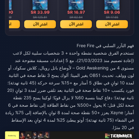
ddle East
【Middle East
【Middle East
on optional】
region optional】
region optional】
 67.90
SR 33.99
SR 16.97
SR 9.06
 251.49
SR 125.81
SR 62.84
SR 17.65
اشترِ الآن
اشترِ الآن
اشترِ الآن
اشترِ ال
فهم التآزر السلبي في Free Fire
تستخدم الفرق شخصية نشطة واحدة + 3 شخصيات سلبية لكل لاعب
(إعادة تصميم منذ 21/03/2023)، مع 5 إعدادات مسبقة مفتوحة عند
مستوى 4 من Gold Awakening – لأوضاع باتل رويال، كلاش سكواد، أو
لون وولف. تحديث OB51 يغير الميتا: ألوك يمنح 3 نقاط صحة في الثانية
لمدة 10 ثوانٍ في نطاق 5 أمتار مع +15% سرعة حركة (45 ثانية تهدئة)؛
فورد يكتسب +10 نقاط صحة في الثانية بعد تلقي ضرر لمدة 3 ثوانٍ (20
ثانية تهدئة)؛ دفاع كينتا بنسبة 60% لا يزال قويًا؛ لوكيتا يمنح 235 نقطة
صحة لكل قتل؛ K يحول +500% من نقاط الطاقة إلى نقاط صحة في 6
أمتار؛ Xayne يعزز +50 نقطة صحة لمدة 8 ثوانٍ بالإضافة إلى 75% زيادة
في الشفاء (75 ثانية تهدئة)؛ أوتو يبطئ 25% لمدة 4 ثوانٍ بعد الإسقاط
في 20 مترًا.