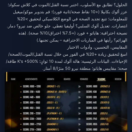
الحلول؟ تطابق مع الأسلوب، اختبر نسبة القتل/الموت في كلاش سكواد؛
عزز ألوك بكابيلا (+10 نقاط صحة/ثانية فورد)؛ قم بتدوير موكو/ميغيل
للمعلومات؛ تتبع تجديد الصحة في الوضع الكلاسيكي لتحقيق >20%
انتصارات. تعديل ألوك السلبي؟ أوليفيا تغطي. جلو خالص ضد نيرو؟ دمار.
نصيحة احترافية: هاياتو + فورد (+7.5% اختراق/10% صحة). (هذه
الهزائم؟ رأيتها في المباريات الاحترافية – يمكن تجنبها.)
المقاييس، التحسين، وأدوات الاختبار
اسعَ لتحقيق زيادة +20% في الفوز من خلال نسبة القتل/الموت/الصحة/
الإحياءات. البيانات الرئيسية: هالة ألوك لمدة 10 ثوانٍ؛ K's +500% طاقة/
صحة؛ مقاييس هاياتو؛ منطقة نيرو 50 مترًا/8 أمتار.