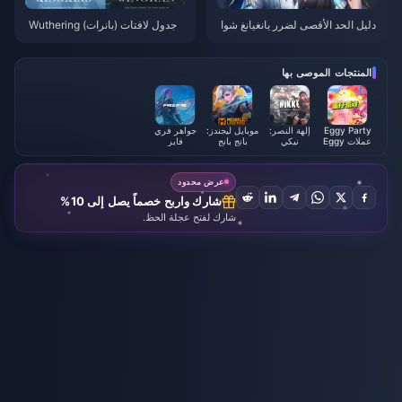
دليل الحد الأقصى لضرر يانغيانغ شوا
جدول لافتات (بانرات) Wuthering
نلينغ | يوليو 2026
Waves 3.6 | يوليو 2026
المنتجات الموصى بها
Eggy Party
إلهة النصر:
موبايل ليجندز:
جواهر فري
عملات Eggy
نيكي
بانج بانج
فاير
عرض محدود
شارك واربح خصماً يصل إلى 10%
شارك لفتح عجلة الحظ.