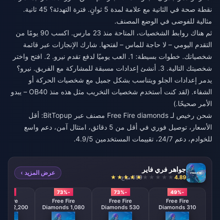
نقطة صحة في الثانية مع علامة لمدة 5 ثوانٍ. فترة التهدئة؟ 45 ثانية.
مثالية للفوضى في الوضع المصنف.
ثم هناك روابط الشخصيات، المتاحة منذ 23 مارس. اكسب 90 يومًا من
التقدم اليومي – لا حاجة للماس – لفتحها. شارك الإنجازات عبر قائمة
شخصياتك. خطوات بسيطة: 1. العب يوميًا لدفع تقدم نيرو. 2. افتح واختر
شخصيتك التالية. 3. أنشئ إعدادات مسبقة للمشاركة مع الفريق. نيرو؟
يدمر إعدادات الجلو ويتناسب بشكل جميل مع شخصيات الحركة أو
الشفاء. (لقد كنت أستخدم شخصيات التخريب مثل هذه منذ OB40 – يبدو
الأمر صحيحًا.)
شحن رخيص لـ Free Fire diamonds مصنف عبر BitTopup: أقل
الأسعار، توصيل فوري في أقل من 5 دقائق، امتثال آمن، دعم واسع
للخوادم، دعم 24/7، تقييمات المستخدمين 4.9/5.
جواهر فري فاير
عرض المزيد ›
4.89
599 مباع
-73%
-73%
-73%
-49%
ee Fire
Free Fire
Free Fire
Free Fire
onds 2,200
Diamonds 1,080
Diamonds 530
Diamonds 310
amonds
Diamonds
Diamonds
Diamonds