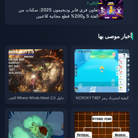
التالي
تعاون فري فاير وديجيمون 2025: سكنات من
الفئة S و200% قطع مجانية للاعبين
أخبار موصى بها
كيفية استرداد رمز NCRCKYT8EF
دليل Where Winds Meet 2.0 الجب
للحصول على عملات Eggy مجانية
ل الخفي | يوليو 2026
(أغسطس 2026)