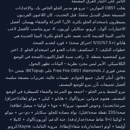
التأثير على اختيار الفرق المصنفة
يقلب OB51 الموازين – نيرو هو مدمر الجلو الخاص بك، والإعدادات
المسبقة تجعل التبديل سلسًا. قبل التحديث، كان اللاعبون الفرديون
يسيطرون باستخدام الجلو بكثرة. الآن؟ الحركة والشفاء يهيمنان. أفضل
الاختيارات: ألوك، كرونو، سكايلر، أوريون، K. نيرو يتناسب كأفضل لاعب
جانبي. الميتا القديمة كانت تعتمد على الجلو بكثرة؛ الميتا الجديدة هي
هاياتو (+7.5%/10% اختراق صحة) + فورد لتجديد الصحة.
خطوات التكيف: 1. استكشف عادات العدو في استخدام الجلو. 2. اختر
نيرو كشخصية نشطة. 3. راقب نسبة القتل/الموت/الصحة في الوضع
الكلاسيكي. الأمر ليس مجرد نظرية – البيانات تظهر التحول.
شحن فوري لـ Free Fire OB51 diamonds
على BitTopup: شحن <5
دقائق، أمان كامل، جميع الخوادم، تقييمات عالية، تعزيزات مصنفة سلسة.
أفضل تجميعات تآزر نيرو للوضع المصنف
نيرو النشط يدمر الجلو – اجمعه مع السرعة والشفاء للسيطرة في الوضع
المصنف. هجوم عدواني: نيرو/ألوك + هاياتو + كيلي + موكو (هالة/اختراق/
سرعة/تحديد). وحوش الصمود: نيرو/K + جوتا + لوكيتا + ميغيل (طاقة/
صحة/235 نقطة صحة/قتل). نواة مضادة للجلو: سكايلر + دي-بي + موكو
+ لوكيتا (+9 نقاط صحة/جدار/دقة). جنة الدعم: أوريون/ألوك + كابيلا +
أوليفيا + أوتو (حصانة/زيادة شفاء/إبطاء). مرونة الثنائيات: Xayne/كرونو