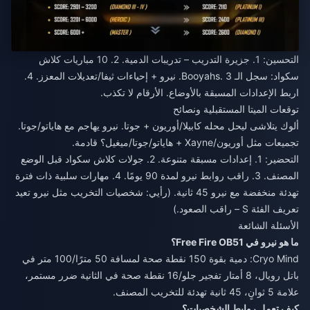
التحسين: 1. جزيرة التدريب – تدريبات الدمية. 2. 10 مباريات كلاش
سكواد: سجل الـ Booyahs. 3. نيرو + إحياءات ثيفا/تعديلات المعزز. 4.
اربط الإعدادات المسبقة بالأوضاع. الأرقام لا تكذب.
توقعات الميتا المستقبلية ونصائح
ألوك يتلاشى ليحل محله كابيلا/أوريون + جوتا. نيرو يهاجم مع هاياتو/جوتا.
تجميعات مثل أوريون/Xayne + هاياتو/جوتا/ميغيل؟ قادمة.
التحضير: 1. إعدادات مسبقة متنوعة. 2. جولات كلاش سكواد قبل الوضع
المصنف. 3. راقب روابط نيرو لمدة 90 يومًا. 4. مهارات سلبية ذات فترة
تهدئة منخفضة مع نيرو 45 ثانية. (رأيي: شخصيات التخريب مثل نيرو تعيد
تعريف الفئة S – راقب الصعود.)
الأسئلة الشائعة
ما هو نيرو في Free Fire OB51؟
Cryo Mind: دمية بقوة 150 نقطة صحة لمسافة 50 مترًا/100 متر في
باتل رويال، 8 أمتار تفجير جلو/16 نقطة صحة في الثانية ضرر مستمر،
علامة 5 ثوانٍ، 45 ثانية تهدئة للتخريب المصنف.
كيف تعمل روابط الشخصيات؟