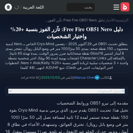
بحث
اللغة العربية
/
الرئيسية
/
الأخبار
/
دليل Free Fire OB51 Nero: تآزر الفوز بنسبة +20% واختيار الشخصيات
دليل Free Fire OB51 Nero: تآزر الفوز بنسبة +20%
واختيار الشخصيات
ينطلق تحديث OB51 في 29 أكتوبر 2025 - يتضمن Cryo Mind الخاص بـ Nero (دمية
محشوة بـ 150 نقطة صحة، بمدى 50 مترًا/100 متر في وضع الباتل رويال، تنفجر بمدى
8 أمتار لتدمير Gloo/16 نقطة صحة/ثانية ضرر بمرور الوقت، بمدة تهدئة 45 ثانية)
بالإضافة إلى Character Links (تفتحات يومية لمدة 90 يومًا). اختر شخصية نشطة
واحدة + 3 شخصيات سلبية لزيادة الفوز بنسبة +20%: Nero + Alok/Kelly. الخطوات:
اختر التوليفات، اختبر في Clash، تتبع K/D/HP. انتهى. (48 كلمة)
الكاتب:
Marcus Chen
نُشر في:
2025/12/03
6 min قراءة
جدول المحتويات
مقدمة إلى نيرو OB51 وروابط الشخصيات
تخيل هذا: تحديث OB51 يقدم نيرو، الذي يرمي بدمية Cryo Mind بقوة
150 نقطة صحة تستمر لمدة 12 ثانية لمسافة تصل إلى 50 مترًا (100
متر في وضع باتل رويال). تخترق العوائق، وتستهدف الأعداء في نطاق 8
أمتار، وتدمر جدران الجلو عند الانفجار، ثم تلحق ضررًا مستمرًا بمقدار 16