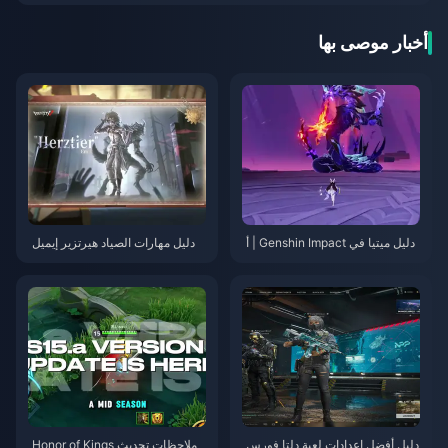
أخبار موصى بها
دليل ميتيا في Genshin Impact | أ
دليل مهارات الصياد هيرتزير إيميل
غسطس 2026
(Herztier Emil) في لعبة Identity
V | أغسطس 2026
دليل أفضل إعدادات لعبة دلتا فورس
ملاحظات تحديث Honor of Kings