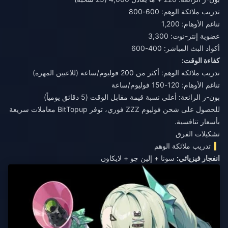
تدريب ملائكة الوهم: 600-800
تناغم الأوهام: 1,200
عضوية إنتر-نوت: 3,300
أكواد البث المباشر: 400-600
كفاءة الوقت:
تدريب ملائكة الوهم: أكثر من 200 فوليوم/ساعة (للاعبين المهرة)
تناغم الأوهام: 120-150 فوليوم/ساعة
بون-ز الرائعة: أعلى نسبة قيمة مقابل الوقت (5 دقائق يومياً)
للحصول على
شحن فوليوم ZZZ فوري
، توفر BitTopup معاملات سريعة
بأسعار تنافسية.
تشكيلات الفرق
تدريب ملائكة الوهم
انفجار فيزيائي:
سونا + إلين جو + لايكاون