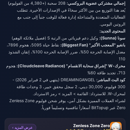
إجمالي مشتركي عضوية البروكسي:
208 سحبة (+4,380 من الفوليوم)
يُعد هذا التوزيع من بين الأكثر سخاءً في الإصدارات الأخيرة. تتطلب
الفعاليات المتعددة والمتداخلة إدارة فعالة للوقت جنباً إلى جنب مع
الروتين اليومي.
المحتوى الجديد:
سونا (Sunna):
وكيل دعم فيزيائي من الرتبة S (فصيل ملائكة الوهم)
بانغبو "المعجب الأكبر" (Biggest Fan):
نقاط حياة 5095، هجوم 7896،
معدل الإصابة الحرجة 50%، ضرر الإصابة الحرجة 100%، إتقان الشذوذ
110
محرك-W "إشراق سحابة الانقسام" (Cloudcleave Radiance):
هجوم
713، تجديد طاقة 60%
كود البث المباشر:
DREAMINGANGEL (ينتهي في 2 فبراير 2026) -
300 فوليوم، 30,000 ديني، 2 سجل محقق خبير، 3 وحدات طاقة
لمحرك-W. للاسترداد: القائمة > المزيد > رمز الاسترداد.
لشراء العملات المميزة بشكل آمن، يوفر
شحن فوليوم Zenless Zone
Zero
عبر BitTopup أسعاراً تنافسية وتسليماً فورياً.
Zenless Zone Zero
عرض المزيد ›