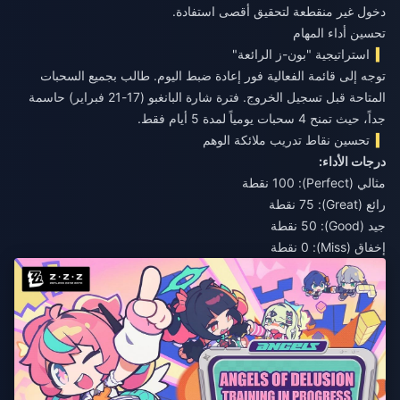
دخول غير منقطعة لتحقيق أقصى استفادة.
تحسين أداء المهام
استراتيجية "بون-ز الرائعة"
توجه إلى قائمة الفعالية فور إعادة ضبط اليوم. طالب بجميع السحبات
المتاحة قبل تسجيل الخروج. فترة شارة البانغبو (17-21 فبراير) حاسمة
جداً، حيث تمنح 4 سحبات يومياً لمدة 5 أيام فقط.
تحسين نقاط تدريب ملائكة الوهم
درجات الأداء:
مثالي (Perfect): 100 نقطة
رائع (Great): 75 نقطة
جيد (Good): 50 نقطة
إخفاق (Miss): 0 نقطة