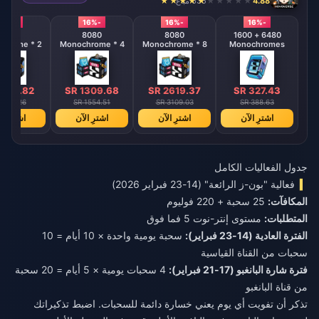
4.88
635 مباع
-16%
-16%
-16%
-16%
8080
8080
8080
6480 + 1600
hrome * 2
Monochrome * 4
Monochrome * 8
Monochromes
 654.82
SR 1309.68
SR 2619.37
SR 327.43
 777.26
SR 1554.51
SR 3109.03
SR 388.63
اشترِ الآن
اشترِ الآن
اشترِ الآن
اشترِ ال
جدول الفعاليات الكامل
فعالية "بون-ز الرائعة" (14-23 فبراير 2026)
المكافآت:
25 سحبة + 220 فوليوم
المتطلبات:
مستوى إنتر-نوت 5 فما فوق
الفترة العادية (14-23 فبراير):
سحبة يومية واحدة × 10 أيام = 10
سحبات من القناة القياسية
فترة شارة البانغبو (17-21 فبراير):
4 سحبات يومية × 5 أيام = 20 سحبة
من قناة البانغبو
تذكر أن تفويت أي يوم يعني خسارة دائمة للسحبات. اضبط تذكيراتك