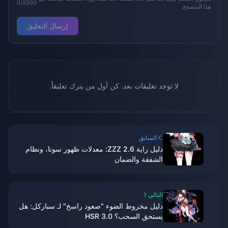
0/2000
هذا المتصفح.
إرسال التعليق
لا توجد تعليقات بعد. كن أول من يترك تعليقاً.
السابق
دليل راية ZZZ 2.6: معدلات ظهور سونا، ونظام
الشفقة والضمان
التالي
دليل مخروط الضوء "صعود راسخ" لـ سباركل: هل
يستحق السحب؟ HSR 3.0