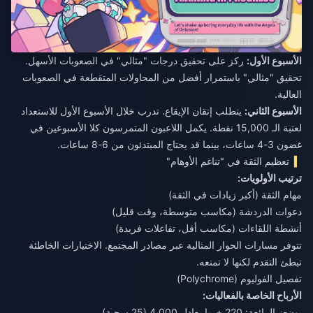
الأسبوع الأول:
ركز على تحقيق درجات "مثالي" في الصعوبات الأسهل.
تحقيق "مثالي" باستمرار أفضل من المحاولات المتقطعة في الصعوبات
العالية.
الأسبوع الثاني:
يتطلب إتقان الإيقاع. تدرب خلال الأسبوع الأول للاستعداد
لعتبة الـ 15,000 نقطة. يكمل اللاعبون المتمرسون كلا الأسبوعين في
غضون 3-4 ساعات، بينما قد يحتاج المبتدئون من 6-8 ساعات.
تعظيم الثقة في "تناغم الأوهام"
ترتيب الأولويات:
مهام الثقة (أكبر زيادات في الثقة)
دعوات الدردشة (مكاسب متوسطة، وقت قليل)
أنشطة اللقاءات (مكاسب أقل، تفاعلات فريدة)
تتوفر مسارات الحوار المثالية عبر مصادر المجتمع. الاختيارات الخاطئة
تبطئ التقدم لكنها لا تمنعه.
تفصيل الفوليوم (Polychrome)
الأرباح الخاصة بالفعاليات:
بون-ز الرائعة: 220 + ما يعادل 4,000 (25 سحبة)