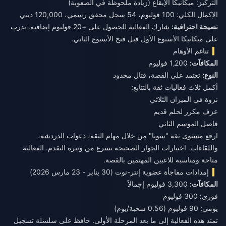
التركيز: ميكانيكا الإيقاع (زيادة ملحوظة في الصعوبة)
الإكمال الكلي: 100 فوليوم، 54 سجل محقق رسمي، 120,000 ديني
نصيحة احترافية:
شارك الفعالية للحصول على +20 فوليوم إضافية. تدرب
على ميكانيكا الأسبوع الأول قبل فتح الأسبوع الثاني.
تناغم الأوهام
المكافآت:
1,200 فوليوم
النوع:
تعتمد على القصة، قتال محدود
أكمل ثلاث فعاليات ثقة بالتتابع:
نزوة في الميزان الثلاثي
عزف مكرر لحلم قديم
فاصل الموسم الثاني
ارفع مستوى ثقة "سونا" من خلال مهام الثقة، دعوات الدردشة،
واللقاءات. اختيارات الحوار الصحيحة تسرع من وتيرة التقدم. الفعالية
متاحة ومناسبة للاعبين المهتمين بالقصة.
إمدادات مفاجأة عضوية إنتر-نوت (30 يناير - 23 مارس 2026)
المكافآت:
3,300 فوليوم إجمالاً
فوري: 300 فوليوم
يومي: 90 فوليوم (0.56 سحبة/يوم)
تمتد هذه الفعالية إلى ما بعد المرحلة الأولى. حافظ على سلسلة تسجيل