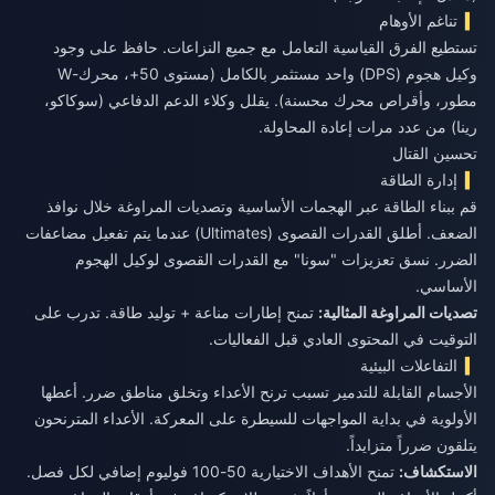
تناغم الأوهام
تستطيع الفرق القياسية التعامل مع جميع النزاعات. حافظ على وجود
وكيل هجوم (DPS) واحد مستثمر بالكامل (مستوى 50+، محرك-W
مطور، وأقراص محرك محسنة). يقلل وكلاء الدعم الدفاعي (سوكاكو،
رينا) من عدد مرات إعادة المحاولة.
تحسين القتال
إدارة الطاقة
قم ببناء الطاقة عبر الهجمات الأساسية وتصديات المراوغة خلال نوافذ
الضعف. أطلق القدرات القصوى (Ultimates) عندما يتم تفعيل مضاعفات
الضرر. نسق تعزيزات "سونا" مع القدرات القصوى لوكيل الهجوم
الأساسي.
تصديات المراوغة المثالية:
تمنح إطارات مناعة + توليد طاقة. تدرب على
التوقيت في المحتوى العادي قبل الفعاليات.
التفاعلات البيئية
الأجسام القابلة للتدمير تسبب ترنح الأعداء وتخلق مناطق ضرر. أعطها
الأولوية في بداية المواجهات للسيطرة على المعركة. الأعداء المترنحون
يتلقون ضرراً متزايداً.
الاستكشاف:
تمنح الأهداف الاختيارية 50-100 فوليوم إضافي لكل فصل.