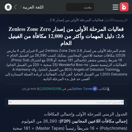
بحث
اللغة العربية
/
الرئيسية
/
الأخبار
/
فعاليات المرحلة الأولى من إصدار Zenless Zone Zero 2.6: دليل المهمات وأكثر من 12,000 مكافأة من الفينيل الخام
فعاليات المرحلة الأولى من إصدار Zenless Zone Zero
2.6: دليل المهمات وأكثر من 12,000 مكافأة من الفينيل
الخام
تقدم المرحلة الأولى من إصدار Zenless Zone Zero 2.6 (من 6 فبراير إلى 4 مارس
2026) مكافآت ضخمة للاعبين المجانيين. يمكنك كسب 26,390 من الفينيل الخام +
16 شريط رئيسي مشفر (بإجمالي 181 سحبة، أو 208 مع اشتراك Proxy Sub).
الفعاليات الرئيسية تشمل: Wonderful Boo-ns (25 سحبة + 220 من الفينيل الخام)،
وAngels of Delusion Training (800 من الفينيل الخام)، وA Harmony of
Delusions (1,200 من الفينيل الخام). أتقن آليات الفعاليات لزيادة العملة الممتازة إلى
أقصى حد قبل بدء المرحلة الثانية.
الكاتب:
Alex Turner
نُشر في:
2026/02/06
8 min قراءة
جدول المحتويات
الجدول الزمني للمرحلة الأولى وإجمالي المكافآت
إجمالي مكافآت اللاعبين المجانيين (F2P):
26,390 من الفوليوم
(Polychromes) + 16 شريطاً رئيسياً (Master Tapes) = 181 سحبة