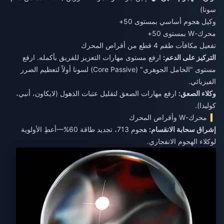
سونا)
وكيل هجوم أساسي بمستوى 50+
محرك-W بمستوى 50+
تفعيل مكافآت طقم 4 قطع من أقراص المحرك
التركيز على الدعم:
ارفع مستوى مهارات التعزيز للفريق بأكمله. ارفع
مستوى "الخامل الجوهري" (Core Passive) لسونا أولاً لتعظيم الضرر
الفيزيائي.
وكلاء الصعق:
ارفع مهارات الصعق لتقليل عتبات الذهول (لايكاون، أنبي،
كوليدا).
محرك-W وأقراص المحرك
إشراق سحابة الانقسام:
هجوم 713، تجديد طاقة 60%—أعطِ الأولوية
لوكلاء الهجوم الانفجاري.