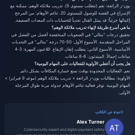
بون-ز الرائعة: نعم (تتطلب مستوى 5). تدريب ملائكة الوهم: ممكنة مع
الإسراع في القصة للوصول للمستوى 20. تناغم الأوهام: من المرجح
إكمالها جزئياً؛ قد يمثل القتال تحدياً للحسابات ذات المعدات الضعيفة.
ما هي أسرع طريقة لإنهاء تدريب ملائكة الوهم؟
تحقيق درجات "مثالي" في الصعوبات المنخفضة أفضل من الفشل في
المراحل المتقدمة. الأسبوع الأول: 50-70 درجة "مثالي" في التحديات
الأساسية. الأسبوع الثاني: يتطلب إتقان الإيقاع. اللاعبون المهرة: 3-4
ساعات إجمالاً. المبتدئون: 6-8 ساعات.
هل يجب أن أعطي الأولوية للفعاليات على المهام اليومية؟
نعم. الفعاليات المحدودة بوقت تمنع خسارة المكافآت بشكل دائم.
الأولوية: مطالبات بون-ز الرائعة > تدريب ملائكة الوهم (موعد 9 فبراير) >
المهام اليومية. توفر فعالية تناغم الأوهام جدولة مرنة طوال المرحلة
الأولى.
نبذة عن الكاتب
Alex Turner
Cybersecurity expert and digital payment safety