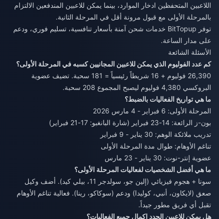
اللاعبين المتحفظين ادخار الموارد، بينما يمكن للاعبين المندفعين الالتزام
بالمرحلة الأولى مع قبول مرونة أقل في المرحلة الثانية.
توفر BitTopup خدمات شحن آمنة بأسعار تنافسية، تسليم فوري، ودعم
على مدار الساعة.
الأسئلة الشائعة
كم عدد الفوليوم الذي يمكن للاعبين المجانيين كسبه في المرحلة الأولى؟
26,390 فوليوم + 16 شريطاً رئيسياً = 181 سحبة. تضيف عضوية
البروكسي 4,380 فوليوم ليصبح المجموع 208 سحبة.
ما هي تواريخ الفعاليات بالضبط؟
المرحلة الأولى: 6 فبراير - 4 مارس 2026
بون-ز الرائعة: 14-23 فبراير (شارة البانغبو: 17-21 فبراير)
تدريب ملائكة الوهم: 30 يناير - 9 فبراير
تناغم الأوهام: طوال مدة المرحلة الأولى
عضوية إنتر-نوت: 30 يناير - 23 مارس
ما هي أفضل الشخصيات لفعاليات المرحلة الأولى؟
سونا + هجوم فيزيائي (إلين جو، سولدجر 11، بيلي كيد). أضف وكيل
صعق (لايكاون، أنبي، كوليدا) ودعم (سوكاكو، رينا). فعالية تناغم الأوهام
تقبل أي فريق مطور جيداً.
هل يمكن للاعبين الجدد إكمال جميع الفعاليات؟