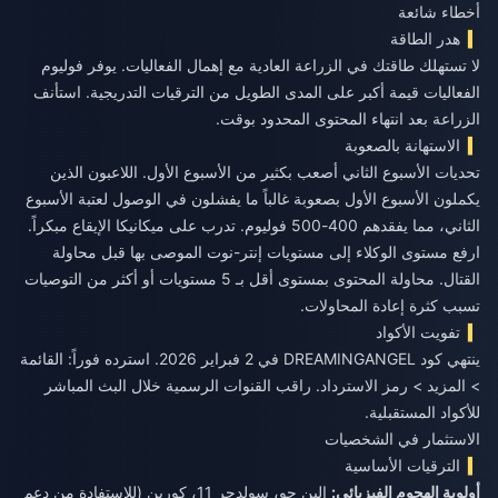
أخطاء شائعة
هدر الطاقة
لا تستهلك طاقتك في الزراعة العادية مع إهمال الفعاليات. يوفر فوليوم
الفعاليات قيمة أكبر على المدى الطويل من الترقيات التدريجية. استأنف
الزراعة بعد انتهاء المحتوى المحدود بوقت.
الاستهانة بالصعوبة
تحديات الأسبوع الثاني أصعب بكثير من الأسبوع الأول. اللاعبون الذين
يكملون الأسبوع الأول بصعوبة غالباً ما يفشلون في الوصول لعتبة الأسبوع
الثاني، مما يفقدهم 400-500 فوليوم. تدرب على ميكانيكا الإيقاع مبكراً.
ارفع مستوى الوكلاء إلى مستويات إنتر-نوت الموصى بها قبل محاولة
القتال. محاولة المحتوى بمستوى أقل بـ 5 مستويات أو أكثر من التوصيات
تسبب كثرة إعادة المحاولات.
تفويت الأكواد
ينتهي كود DREAMINGANGEL في 2 فبراير 2026. استرده فوراً: القائمة
> المزيد > رمز الاسترداد. راقب القنوات الرسمية خلال البث المباشر
للأكواد المستقبلية.
الاستثمار في الشخصيات
الترقيات الأساسية
أولوية الهجوم الفيزيائي:
إلين جو، سولدجر 11، كورين (للاستفادة من دعم