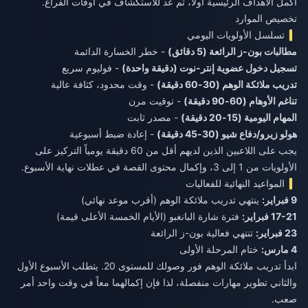
أكمل الأهداف الرئيسية أولاً، ثم عد للاستكشاف في أوقات الفراغ.
تخصيص الموارد
تسلسل الأولويات اليومي
مطالبات بون-ز الرائعة (5 دقائق)
- خطر الخسارة الدائمة
تسجيل دخول عضوية إنتر-نوت (دقيقة واحدة)
- فوليوم سريع
تدريب ملائكة الوهم (30-60 دقيقة)
- وقت محدود، كثافة عالية
تناغم الأوهام (60-90 دقيقة)
- توقيت مرن
المهام اليومية (15-20 دقيقة)
- مصدر ثابت
هولو زيرو/دفاع شيو (30-45 دقيقة)
- إعادة ضبط أسبوعية
يجب على اللاعبين الذين لديهم أقل من 60 دقيقة يومياً التركيز على
الأولويات من 1 إلى 3، وإكمال محتوى القصة في عطلات نهاية الأسبوع.
المواعيد النهائية للفعاليات
9 فبراير:
ينتهي تدريب ملائكة الوهم (أقرب موعد نهائي)
17-21 فبراير:
فترة شارة البانغبو (الأيام الخمسة الأعلى قيمة)
23 فبراير:
تنتهي فعالية بون-ز الرائعة
4 مارس:
ختام المرحلة الأولى
ابدأ تدريب ملائكة الوهم فور وصولك للمستوى 20. يتطلب الأسبوع الأول
والثاني تطوير مهارات منفصلة، لذا فإن إكمالهما معاً في وقت واحد أمر
صعب.