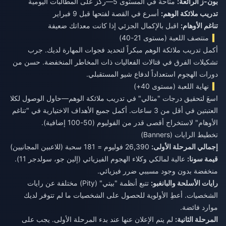
بون-ز الرائعة:
متاحة في المستوى 5—ركز على المطالبات اليومية
تدريب ملائكة الوهم:
أسرع في القصة لفتحها قبل 9 فبراير
تناغم الأوهام:
اقبل بالإكمال الجزئي إذا كانت معداتك ضعيفة
منتصف اللعبة (مستوى 21-40)
أكمل تدريب ملائكة الوهم مبكراً لتحديد فجوات المهارة لديك. جرب
تشكيلات الفرق في قتالات الفعاليات ذات المخاطر المنخفضة. حسن من
دورات الهجوم استعداداً لدفاع شيو المستقبلي.
نهاية اللعبة (مستوى 40+)
اسعَ لتحقيق درجات "مثالي" في تدريب ملائكة الوهم—حاول الوصول لكلا
العتبتين في أقل من 3 ساعات. أكمل جميع الأهداف الاختيارية في "تناغم
الأوهام" لاستخراج أقصى قدر من الفوليوم (50-100 إضافية).
تخطيط الرايات (Banners)
إجمالي المرحلة الأولى:
26,390 فوليوم = 181 سحبة (للاعبين المجانيين)
قيمة سونا:
عالية لمالكي وكلاء الهجوم الفيزيائي (إلين جو، سولدجر 11).
منخفضة بدون وجود مسببي ضرر فيزيائي.
رايات الأسلحة والبانغبو:
تتبع أنظمة "بيتي" (Pity) مختلفة عن رايات
الشخصيات. أعطِ الأولوية للحصول على الشخصيات ما لم تتوفر لديك
موارد فائضة.
المرحلة الثانية:
لم يتم الإعلان عنها عند بدء المرحلة الأولى. يجب على