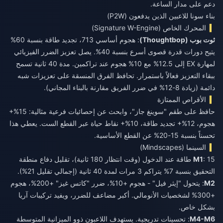
دعم على مدار الساعة.
بناء سونا للاعبين الذين يدفعون (P2W)
المحرك الخاص (Signature W-Engine)
ثوت بوب (Thoughtbop)
: هجوم أساسي 713، تجديد طاقة بنسبة 60%
يتيح دورات قدرة قصوى أسرع بنسبة 40%. يصل تعزيز الضرر الفيزيائي
لمهارة EX إلى 12.5% مع 10% هجوم عند تراكمين. مدة 40 ثانية تسمح
ببقاء التعزيز فعالاً باستمرار. تحافظ الفرق المنسقة على تعزيزات شبه
دائمة (زيادة 8-12% في ضرر الفريق مقارنة بالبناء المجاني).
الأقراص الممتازة
حافظ على طقم "سوينغ جاز"، وابحث عن إحصائيات فرعية مثالية: 15%+
هجوم، 12%+ تجديد طاقة، 10%+ نقاط حياة عبر القطع الست. يعطي هذا
تحسناً بنسبة 15-20% عن القطع الأساسية.
السينما (Mindscapes)
M1
: 15 طاقة عند الدخول (وقت انتظار 180 ثانية)، تقليل دفاع منطقة
التحقيق بنسبة 7% يتراكم 3 مرات لمدة 40 ثانية (إجمالي تقليل 21%).
M2
: يتحول "إيثر فيل" - هجوم +10%، ضرر "كاتس غيز" +200%، هجوم
+300% لشخصيات الأنومالي. أكبر مضاعف للضرر، ويفيد تركيبات آريا
بشكل خاص.
M4-M6
: تحسينات تدريجية. يستهدف اللاعبون ذوو الميزانية المتوسطة