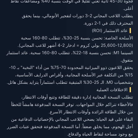
فجوة 30-45 ثانية تعني تقليلاً في الوقت بنسبة 40% ومضاعفات نقاط
أعلى.
يتطلب اللاعب المجاني 2-3 دورات لتفجير الأنومالي، بينما يحقق
المحترف ذلك في 1-2 دورة.
عائد الاستثمار (ROI)
الأسلحة الخاصة: تحسن بنسبة 25-30%، تتطلب 80-160 سحبة
(12,800-25,600 بولي كروم = ادخار 2-4 أشهر للاعب المجاني).
السينما M1: تحسن بنسبة 18-22%، تتطلب 80-160 سحبة. عائد استثمار
متفوق.
يحقق اللاعبون ذوو الميزانية المحدودة 70-75% من أداء "النخبة" بـ 10-
15% من التكلفة عبر الأسلحة المجانية، وأقراص الدرايف الأساسية،
وشخصيات M0. الـ 25-30% المتبقية تتطلب استثماراً يتزايد بشكل هائل.
الاختلافات العملية
تتطلب النسخة المجانية إدارة دقيقة للطاقة وتتبع أوقات الانتظار،
فالأخطاء تتراكم خلال المواجهات. توفر النسخة المدفوعة هامشاً للخطأ
من خلال الطاقة الزائدة وأوقات الانتظار الأسرع.
البقاء على قيد الحياة: يضحي اللاعب المجاني بالإحصائيات الدفاعية من
أجل الهجوم، مما يخلق ضعفاً. أما النسخة المدفوعة فتحقق عتبات الضرر
مع وجود مساحة لنقاط الحياة والدفاع.