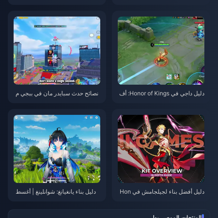
Zenless Zone Zero 3.1 | أغسط
قطع، والفرق | أغسطس 2026
س 2026
دليل داجي في Honor of Kings: أف
نصائح حدث سبايدر مان في ببجي م
ضل 10 حيل | أغسطس 2026
وبايل | أغسطس 2026
دليل أفضل بناء لجيلجامش في Hon
دليل بناء يانغيانغ: شوانلينغ | أغسط
kai: Star Rail | أغسطس 2026
س 2026
المنتجات الموصى بها