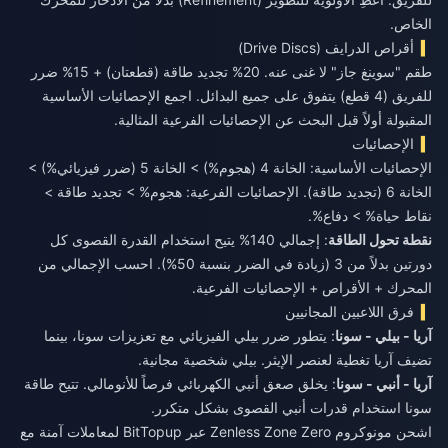
الخاص.
أقراص الدرايف (Drive Discs)
طقم "سوينغ جاز" لا غنى عنه. 20% تجديد طاقة (قطعتان) + 15% ضرر
للفريق (4 قطع) يتفوق على جميع البدائل. اجمع الإحصائيات الأساسية
المقبولة أولاً قبل البحث عن الإحصائيات الفرعية المثالية.
الإحصائيات
الإحصائيات الأساسية: الخانة 4 (هجوم%) > الخانة 5 (ضرر فيزيائي%) >
الخانة 6 (تجديد طاقة). الإحصائيات الفرعية: هجوم% > تجديد طاقة >
نقاط حياة% > دفاع%.
نقطة تحول الطاقة
: إجمالي 140% يتيح استخدام القدرة القصوى كل
دورتين بدلاً من 3 (زيادة في الضرر بنسبة 50%). احسب الإجمالي من
المحرك + الأقراص + الإحصائيات الفرعية.
فرق اللاعبين المجانيين
آريا - بيلي - سونا
: يتطور ضرر بيلي الفيزيائي مع تعزيزات سونا، بينما
تضيف آريا تغطية لعنصر الإيثر. بيلي شخصية مجانية.
آريا - أنبي - سونا
: يخلق صعق أنبي الكهربائي فرصاً للأنومالي. تتيح طاقة
سونا استخدام قدرات أنبي القصوى بشكل متكرر.
اشحن مونوكروم Zenless Zone Zero
عبر BitTopup لمعاملات آمنة مع