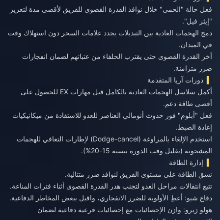
فعل حالة "الحمى" خلال نوافذ القدرة القصوى للفريق لأقصى مدة لتعزيز
"إيثر فيل".
دمج الهجمات العادية بين التبديلات يجدد علامات السحر دون استهلاك وقت
في الميدان.
أخر القدرة القصوى حتى يقترب الحلفاء من عتباتهم لضمان انفجارات
ضرر متزامنة.
دورات آريا المتقدمة
أكمل سلاسل الهجمات العادية بالكامل قبل مهارات EX للحصول على
أقصى طاقة دعم.
فعل "أبلوم" فور حدوث أنومالي العناصر للعدو للاستفادة من ميكانيكيات
إعادة الضبط.
استخدم الإلغاء بالمراوغة (Dodge-cancel) لإطارات التعافي للهجمات
المشحونة (تقليل وقت الدورة بنسبة 15-20%).
إدارة الطاقة
نسق الطاقة على مستوى الفريق لنوافذ ضرر متتالية.
تتبع انتقالات مراحل العدو لتجنب هدر القدرة القصوى أثناء فترات المناعة.
دفاع شيو: أعطِ الأولوية للضرر الانفجاري، واقبل ببعض المخاطر الدفاعية.
هولو زيرو: وازن الإحصائيات مع إحصائيات فرعية دفاعية لضمان