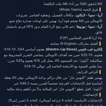
M2 (تحقق 80% من أداء M6 بثلث التكلفة).
فرق النخبة (Whale Teams)
آريا - سونا - لايكاون
: مكافآت الفصيل، وتغطية العناصر. تعزيزات
الأنومالي من M2 تضخم قوة آريا. تهيمن على لوحات صدارة دفاع شيو.
آريا - سونا - يوزوها
: دعم ثلاثي يتيح لآريا القيام بدور DPS فردي باستثمار
فائق.
بناء آريا للاعبين المجانيين (F2P)
أفضل محركات W-Engines مجانية
إلكترو-ليب غلوس (Electro-Lip Gloss)
: هجوم أساسي 594، 10-16%
هجوم، 15-25% ضرر ضد أهداف الأنومالي. يتماشى التعزيز المشروط مع
ميكانيكية "أبلوم". عند المستوى R5، يصل إلى 16% هجوم و25% ضرر،
مما يقلص الفجوة مع الأسلحة الخاصة إلى حوالي 15-18%.
أقراص الدرايف
يهيمن طقم "كايوس جاز" من خلال تراكم براعة الأنومالي. توفر 60 نقطة
أساسية قبل الإحصائيات الفرعية تضخيماً للضرر بنسبة 46.2% عبر
"أبلوم". اقبل بقطع "كايوس جاز" غير المثالية بدلاً من أطقم بديلة مثالية.
الإحصائيات
الإحصائيات الأساسية: الخانة 4 (براعة أنومالي)، الخانة 5 (ضرر إيثر%)،
الخانة 6 (إتقان أنومالي). الإحصائيات الفرعية: براعة أنومالي > إتقان