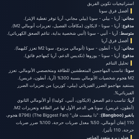
استراتيجيات تكوين الفريق
أفضل فرق سونا
مجاني
: آريا - بيلي - سونا (بيلي مجاني، آريا توفر تغطية الإيثر).
مدفوع
: آريا - سونا - لايكاون (مكافآت الفصيل، تعزيزات أنومالي M2).
متوسط
: آريا - أنبي - سونا (أنبي شخصية بداية، تناغم الصعق الكهربائي).
أفضل فرق آريا
مجاني
: آريا - أنطون - سونا (أنومالي مزدوج، سونا M2 تعزز كليهما).
مدفوع
: آريا - سونا - يوزوها (تكديس الدعم، آريا كمهاجم فائق).
تحليل التناغم
سونا
: تناسب المهاجمين المتعطشين للطاقة ومتخصصي الأنومالي. تعزز
M2 هجوم شخصيات الأنومالي بنسبة 300% (آريا، أنطون، غريس).
يستفيد مهاجمو الضرر الفيزيائي (بيلي، كورين) من تعزيزات الضرر
الفيزيائي%.
آريا
: تناسب دعم الصعق (لايكاون، أنبي، كوليدا) أو الأنومالي الثانوي
(أنطون، غريس). سونا هي الدعم الأول لها عبر الطاقة وتعزيزات M2.
بانغبو (Bangboo)
: "ذا بيغست فان" (The Biggest Fan) (8796 هجوم،
110 إتقان أنومالي، 50% معدل ضربات حرجة، 100% ضرر ضربات
حرجة، 110 تأثير).
هولو زيرو متعدد العناصر