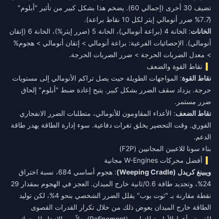
تضيف 30 أخرى (إجمالي 60). يضخم هذا بشكل كبير من تأثير "أبلوم"
(7.7% ضرر أنومالي إيثر لكل 10 نقاط براعة).
الخانات
: الخانة 4 (براعة أنومالي)، الخانة 5 (ضرر إيثر%)، الخانة 6 (إتقان
أنومالي). الإحصائيات الفرعية: براعة أنومالي > إتقان أنومالي > هجوم%
> معدل الضربات الحرجة > ضرر الضربات الحرجة.
نقاط القوة والضعف
نقاط القوة
: المواجهات الطويلة حيث يصل تراكم الأنومالي إلى مستويات
حرجة. يزداد سقف الضرر بشكل كبير. يتيح إعادة ضبط "أبلوم" إلحاق
ضرر مستمر.
نقاط الضعف
: الأعداء المقاومون للأنومالي، متطلبات الضرر الانفجاري
الفوري. وقت التحضير يخلق ثغرات دفاعية. سوء إدارة الطاقة يهدر طاقة
الدعم.
بناء سونا للاعبين المجانيين (F2P)
أفضل محركات W-Engines مجانية
ويبينغ كريدل (Weeping Cradle)
: هجوم أساسي 684، نسبة اختراق
24%، وتجديد طاقة 0.6/ثانية خارج الميدان. العجز في الهجوم بمقدار 29
نقطة مقارنة بـ "ثوت بوب" يقلل الضرر الشخصي بنحو 4%، لكن توليد
الطاقة خارج الميدان يعوض ذلك من خلال تكرار القدرات القصوى
للفريق. أعطِ الأولوية للتطوير (Refinement) بدلاً من الادخار للمحرك