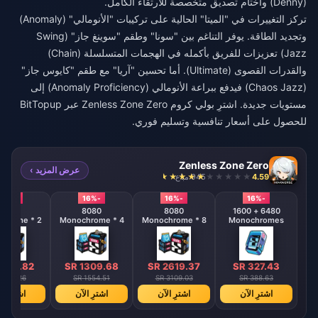
(Denny) وأختام تصديق متخصصة للارتقاء الكامل.
تركز التغييرات في "الميتا" الحالية على تركيبات "الأنومالي" (Anomaly)
وتجديد الطاقة. يوفر التناغم بين "سونا" وطقم "سوينغ جاز" (Swing
Jazz) تعزيزات للفريق بأكمله في الهجمات المتسلسلة (Chain)
والقدرات القصوى (Ultimate). أما تحسين "آريا" مع طقم "كايوس جاز"
(Chaos Jazz) فيدفع ببراعة الأنومالي (Anomaly Proficiency) إلى
مستويات جديدة.
اشترِ بولي كروم Zenless Zone Zero
عبر BitTopup
للحصول على أسعار تنافسية وتسليم فوري.
Zenless Zone Zero
عرض المزيد ›
4.59
945 مباع
-16%
-16%
-16%
-16%
8080
8080
8080
6480 + 1600
hrome * 2
Monochrome * 4
Monochrome * 8
Monochromes
 654.82
SR 1309.68
SR 2619.37
SR 327.43
 777.26
SR 1554.51
SR 3109.03
SR 388.63
اشترِ الآن
اشترِ الآن
اشترِ الآن
اشترِ ال