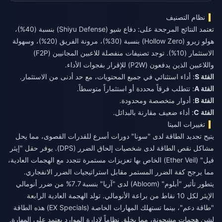
نظام التصنيف
تعتمد النتائج المرجحة على: دفاع شيو (Shiyu Defense) بنسبة (40%)،
هولو زيرو (Hollow Zero) بنسبة (30%)، مرونة الفريق (20%)، وسهولة
الاستثمار (10%). توجد تصنيفات منفصلة للاعبين المجانيين (F2P)
واللاعبين الذين يدفعون (P2W) للإقرار بفجوات الأداء.
الفئة S
: أداء استثنائي في جميع المحتويات، مع حد أدنى من الاستثمار.
الفئة A
: تتطلب فرقاً محددة أو استثماراً متوسطاً.
الفئة B
: أدوار متخصصة ومحدودة.
الفئة C
: أداء ضعيف مقارنة بالبدائل.
تغييرات الميتا
يتيح تجديد الطاقة لدى "سونا" دورات أسرع للقدرات القصوى، مما يحل
مشاكل نقص الطاقة لدى شخصيات إلحاق الضرر (DPS). يوفر حقل "إيثر
فيل" (Ether Veil) الخاص بها تعزيزات مستمرة تتجدد مع الهجمات العادية،
مما يرجح كفة الضرر المستمر مقابل استراتيجيات الضرر الانفجاري.
يتطور تأثير "أبلوم" (Abloom) لدى "آريا" بنسبة 7.7% من ضرر أنومالي
الإيثر لكل 10 نقاط من براعة الأنومالي. تولد الهجمة العادية الرابعة
"طاقة دعم"، بينما تستهلك المهارات الخاصة (EX Specials) هذه الطاقة
لشن هجمات مشحونة، مما يخلق نظاماً لإدارة الموارد يعتمد على المهارة.