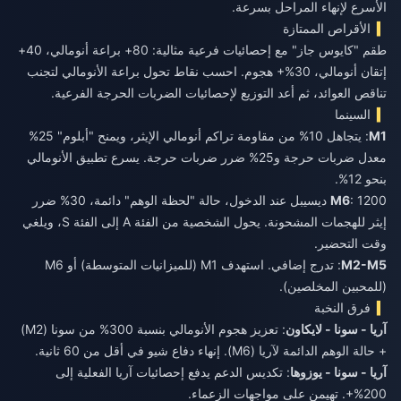
الأسرع لإنهاء المراحل بسرعة.
الأقراص الممتازة
طقم "كايوس جاز" مع إحصائيات فرعية مثالية: 80+ براعة أنومالي، 40+
إتقان أنومالي، 30%+ هجوم. احسب نقاط تحول براعة الأنومالي لتجنب
تناقص العوائد، ثم أعد التوزيع لإحصائيات الضربات الحرجة الفرعية.
السينما
M1
: يتجاهل 10% من مقاومة تراكم أنومالي الإيثر، ويمنح "أبلوم" 25%
معدل ضربات حرجة و25% ضرر ضربات حرجة. يسرع تطبيق الأنومالي
بنحو 12%.
M6
: 1200 ديسيبل عند الدخول، حالة "لحظة الوهم" دائمة، 30% ضرر
إيثر للهجمات المشحونة. يحول الشخصية من الفئة A إلى الفئة S، ويلغي
وقت التحضير.
M2-M5
: تدرج إضافي. استهدف M1 (للميزانيات المتوسطة) أو M6
(للمحبين المخلصين).
فرق النخبة
آريا - سونا - لايكاون
: تعزيز هجوم الأنومالي بنسبة 300% من سونا (M2)
+ حالة الوهم الدائمة لآريا (M6). إنهاء دفاع شيو في أقل من 60 ثانية.
آريا - سونا - يوزوها
: تكديس الدعم يدفع إحصائيات آريا الفعلية إلى
200%+. تهيمن على مواجهات الزعماء.