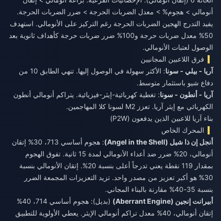
أنومالي > هجوم% > معدل الضربات الحرجة > ضرر الضربات الحرجة.
يفيد التدرج الهجين الضربات الحرجة رغم التركيز على الأنومالي. استهدف
50% معدل ضربات حرجة و100% ضرر ضربات حرجة كأهداف ثانوية بعد
الوصول لعتبات الأنومالي.
فرق اللاعبين المجانيين
آريا - بيلي - سونا
: الأكثر سهولة في الوصول إليها. تنهي الطابق 10 من
دفاع شيو باستثمار متوسط.
آريا - أنطون - سونا
: تغطية كهربائية-إيثر-فيزيائية. يتراكم أنومالي أنطون
الكهربائي مع إيثر آريا. تعزز M2 لسونا كلا المهاجمين.
بناء آريا للاعبين الذين يدفعون (P2W)
المحرك الخاص
أنجل إن ذا شيل (Angel in the Shell)
: هجوم أساسي 713، 30% إتقان
أنومالي، 20% ضرر ضد أعداء الأنومالي لمدة 15 ثانية. تفوق الهجوم
بمقدار 119 نقطة يعني تدرجاً أعلى بنسبة 20%. إتقان الأنومالي بنسبة
30% هو أكبر تعزيز من مصدر واحد. تزيد التعزيزات المجمعة الضرر
بنسبة 35-40% مقارنة بالبناء المجاني.
أبيرانت إنجين (Aberrant Engine)
(بديل): هجوم أساسي 714، 40%
إتقان أنومالي، 40% معدل تراكم أنومالي الإيثر. يعطي الأولوية للتطبيق