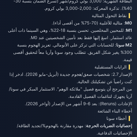
البطاقة الشهرية: 3,000 بولي كروم/شهر (تسرع الضمان بنسبة 30-
40%). تذكرة المعركة: 2,000-3,000 بولي كروم.
نقاط التحول المثالية
M0
: مثالية للأغلبية (70-75% من أقصى أداء).
M1
: للمحبين المخلصين. تحسن بنسبة 18-22%، وهي السينما ذات أعلى
عائد استثمار. اسعَ إليها فقط بعد تأمين الشخصيتين عند M0.
M2 سونا
: للحسابات التي تركز على الأنومالي. تعزيز الهجوم بنسبة
300% يغير شكل الفريق. تتطلب وجود سونا وآريا معاً لتحقيق أقصى
قيمة.
الرايات المستقبلية
الإصدار 2.7: شخصيات صعق/هجوم جديدة (أبريل-مايو 2026). ادخر إذا
كنت راضياً عن تشكيلتك الحالية.
من المرجح أن يتوسع فصيل "ملائكة الوهم". الاستثمار المبكر في سونا/
آريا يجهزك لتناغمات الفصيل القادمة.
الإعادات (Reruns): بعد 6-9 أشهر من الإصدار (أواخر 2026).
أخطاء البناء الشائعة
أخطاء سونا
إحصائيات الضربات الحرجة
: مهدرة مقارنة بالهجوم%/تجديد الطاقة/
الإحصائيات الدفاعية.