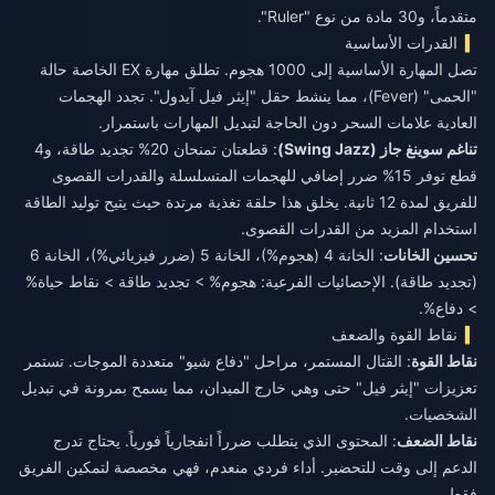
متقدماً، و30 مادة من نوع "Ruler".
القدرات الأساسية
تصل المهارة الأساسية إلى 1000 هجوم. تطلق مهارة EX الخاصة حالة
"الحمى" (Fever)، مما ينشط حقل "إيثر فيل آيدول". تجدد الهجمات
العادية علامات السحر دون الحاجة لتبديل المهارات باستمرار.
تناغم سوينغ جاز (Swing Jazz)
: قطعتان تمنحان 20% تجديد طاقة، و4
قطع توفر 15% ضرر إضافي للهجمات المتسلسلة والقدرات القصوى
للفريق لمدة 12 ثانية. يخلق هذا حلقة تغذية مرتدة حيث يتيح توليد الطاقة
استخدام المزيد من القدرات القصوى.
تحسين الخانات
: الخانة 4 (هجوم%)، الخانة 5 (ضرر فيزيائي%)، الخانة 6
(تجديد طاقة). الإحصائيات الفرعية: هجوم% > تجديد طاقة > نقاط حياة%
> دفاع%.
نقاط القوة والضعف
نقاط القوة
: القتال المستمر، مراحل "دفاع شيو" متعددة الموجات. تستمر
تعزيزات "إيثر فيل" حتى وهي خارج الميدان، مما يسمح بمرونة في تبديل
الشخصيات.
نقاط الضعف
: المحتوى الذي يتطلب ضرراً انفجارياً فورياً. يحتاج تدرج
الدعم إلى وقت للتحضير. أداء فردي منعدم، فهي مخصصة لتمكين الفريق
فقط.