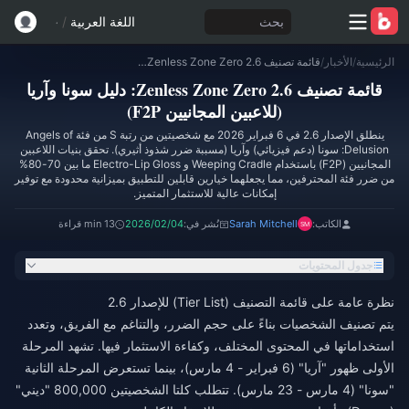
بحث
اللغة العربية
/
الرئيسية
/
الأخبار
/
قائمة تصنيف Zenless Zone Zero 2.6: دليل سونا وآريا (للاعبين المجانيين F2P)
قائمة تصنيف Zenless Zone Zero 2.6: دليل سونا وآريا
(للاعبين المجانيين F2P)
ينطلق الإصدار 2.6 في 6 فبراير 2026 مع شخصيتين من رتبة S من فئة Angels of
Delusion: سونا (دعم فيزيائي) وآريا (مسببة ضرر شذوذ أثيري). تحقق بنيات اللاعبين
المجانيين (F2P) باستخدام Weeping Cradle و Electro-Lip Gloss ما بين 70-80%
من ضرر فئة المحترفين، مما يجعلهما خيارين قابلين للتطبيق بميزانية محدودة مع توفير
إمكانات عالية للاستثمار المتميز.
الكاتب:
Sarah Mitchell
نُشر في:
2026/02/04
13 min قراءة
جدول المحتويات
نظرة عامة على قائمة التصنيف (Tier List) للإصدار 2.6
يتم تصنيف الشخصيات بناءً على حجم الضرر، والتناغم مع الفريق، وتعدد
استخداماتها في المحتوى المختلف، وكفاءة الاستثمار فيها. تشهد المرحلة
الأولى ظهور "آريا" (6 فبراير - 4 مارس)، بينما تستعرض المرحلة الثانية
"سونا" (4 مارس - 23 مارس). تتطلب كلتا الشخصيتين 800,000 "ديني"