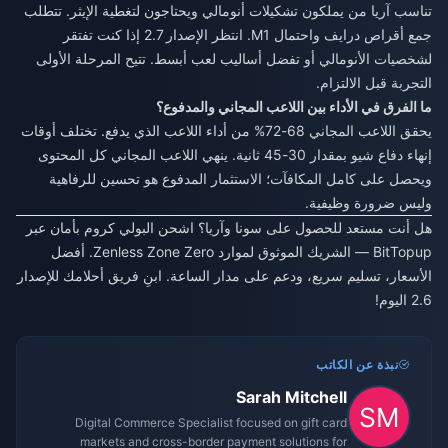
تناسب آريا من يملكون تشكيلات أنومالي ويحتاجون لتغطية الإيثر. تتطلب
جمع أقراص درايف واحتمال M1. انتظر الإصدار 2.7 إذا كنت تفتقر
لشخصيات الأنومالي أو تفضل أساليب لعب أبسط. تتيح المرحلة الأولى
التجربة قبل الالتزام.
ما الفرق في الأداء بين اللاعب المجاني والمدفوع؟
يحقق اللاعب المجاني 68-72% من أداء اللاعب الذي يدفع. تختلف أوقات
إنهاء دفاع شيو بمقدار 30-45 ثانية. ينهي اللاعب المجاني كل المحتوى
ويحصل على كامل المكافآت؛ الاستثمار المدفوع هو تحسين للرفاهية
وليس ضرورة وظيفية.
هل أنت مستعد للحصول على سونا وآريا؟ اشحن البولي كروم بأمان عبر
BitTopup — الشريك الموثوق لموارد Zenless Zone Zero. أفضل
الأسعار، تسليم سريع، ودعم على مدار الساعة. ابنِ فريق أحلامك للإصدار
2.6 اليوم!
نبذة عن الكاتب
Sarah Mitchell
Digital Commerce Specialist focused on gift card
markets and cross-border payment solutions for