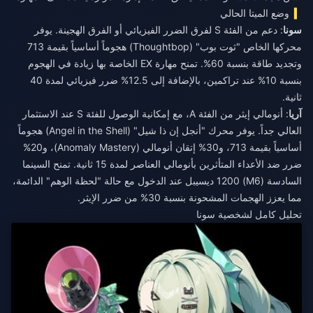
وضع الميتا الحالي
سونا
: دعم من الفئة S لفرق الضرر الفيزيائي أو الفرق الهجينة. يوفر
محركها الخاص "ثوت بوب" (Thoughtbop) هجوماً أساسياً بقيمة 713
وتجديد طاقة بنسبة 60%. تمنح مهارة EX الخاصة بها زيادة في الهجوم
بنسبة 10% عند تراكمين، بالإضافة إلى 12.5% ضرر فيزيائي لمدة 40
ثانية.
آريا
: أنومالي إيثر من الفئة A، مع إمكانية الوصول للفئة S عند الاستثمار
العالي جداً. يوفر محرك "أنجل إن ذا شيل" (Angel in the Shell) هجوماً
أساسياً بقيمة 713، و30% إتقان أنومالي (Anomaly Mastery)، و20%
ضرر ضد الأعداء المتأثرين بأنومالي العناصر لمدة 15 ثانية. تمنح السينما
السادسة (M6) 1200 ديسيبل عند الدخول مع حالة "لحظة الوهم" الدائمة،
مما يعزز الهجمات المشحونة بنسبة 30% من ضرر الإيثر.
تحليل كامل لشخصية سونا