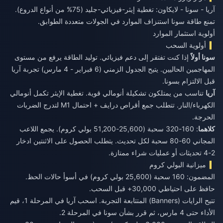
آريا - سونا - لايكاون: تغطية إيثر-فيزيائي-جليد (75% من أنواع الدروع).
تمنع طاقة سونا استنزاف الموارد في الجولات متعددة الطوابق.
أولوية استثمار الموارد
أولوية السحب
سونا أولاً
إذا كنت تفتقر إلى دعم فيزيائي. توليد الطاقة يرفع من مستوى
المهاجمين الحاليين. يتيح الجدول الزمني (6 فبراير - 4 مارس) تجربة آريا
قبل الالتزام بسونا.
آريا
تناسب من يمتلكون تشكيلة أنومالي قوية. تغطية الإيثر تكمل أنومالي
الكهرباء/النار. تتطلب جمع أقراص درايف + احتمال M1 لتدرج الضربات
الحرجة.
كلاهما
: 160-320 سحبة (25,600-51,200 بولي كروم). يجمع اللاعب
المجاني 60-80 سحبة لكل تحديث. يتطلب الحصول على الاثنتين ادخار
2-4 تحديثات أو عمليات شراء ممتازة.
ميزانية البولي كروم
المضمون: 160 سحبة (25,600 بولي كروم) في أسوأ حالات الحظ.
حافظ على احتياطي 30,000+ قبل السحب.
تتيح الرايات (Banners) المتتابعة التجربة. اسحب آريا في المرحلة 1، قيم
الأداء حتى 4 مارس، ثم قرر بشأن سونا في المرحلة 2.