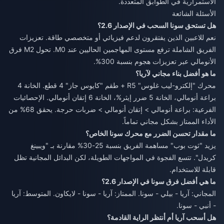
الاستمرارية في الطوابق المتعددة.
الأسئلة الشائعة
هل تستحق سونا السحب في الإصدار 2.6؟
نعم للاعبين الذين يفتقرون لدعم فيزيائي أو متخصصي طاقة. تعزيزات
الفريق الشاملة ترفع مستوى المهاجمين الحاليين عند M0. تحول M2 فرق
الأنومالي عبر تعزيزات هجوم بنسبة 300%.
ما هو أفضل بناء مجاني لآريا؟
محرك "إلكترو-ليب غلوس" R5 + طقم "كايوس جاز" 4 قطع. الخانة 4
براعة أنومالي، الخانة 5 ضرر إيثر%، الخانة 6 إتقان أنومالي. الإحصائيات
الفرعية: براعة أنومالي > إتقان أنومالي > ضربات حرجة. يحقق 68% من
الأداء الممتاز بشكل مجاني تماماً.
ما مقدار تحسن الضرر مع محرك سونا الخاص؟
يزيد "ثوت بوب" مساهمة الفريق بنسبة 25-30% مقارنة بـ "ويبينغ
كريدل". تتسع الفجوة في المواجهات الطويلة، لكن البدائل المجانية تظل
قابلة للاستخدام.
ما هي أفضل فرق سونا في الإصدار 2.6؟
المجاني: آريا - بيلي - سونا. الممتاز: آريا - سونا - لايكاون. المتوسط: آريا
- أنبي - سونا.
هل أسحب آريا أم أنتظر الراية القادمة؟