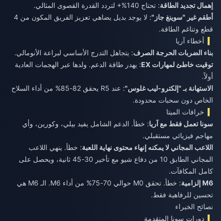
إهمال تجديد الطاقة
: تحتاج 140%+ لتردد القدرة القصوى المثالي.
أطقم غير "سوينغ جاز"
: لا يوجد بديل يضاهي تعزيز الفريق المكون من 4
قطع وتناغم الطاقة.
أخطاء آريا
بناء الضربات الحرجة الصرف
: يتجاهل التدرج الأساسي لبراعة الأنومالي.
توقيت خاطئ لمهارات EX
: يهدر طاقة الدعم. ولدها عبر الهجمات العادية
أولاً.
الاستهانة بـ "إلكترو-ليب غلوس"
: عند R5 يحقق 82-85% من أداء السلاح
الخاص دون سحبات محدودة.
خرافات الميتا
سونا تعمل فقط مع آريا
: خطأ. الدعم الشامل يفيد بيلي، وكورين، وأي
مهاجم فيزيائي مستقبلي.
اللاعب المجاني لا يمكنه إنهاء محتوى نهاية اللعبة
: خطأ. ينهي اللاعب
المجاني الطابق 10 من دفاع شيو مع تأخير 30-45 ثانية، ويحصل على
كامل المكافآت.
M6 إلزامية
: خطأ. تحقق M0 حوالي 70-75% من أداء M6. الـ M6 هي
تحسين للرفاهية فقط.
نصائح الخبراء
دورات سونا المتقدمة