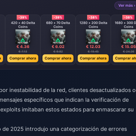
Ver más ›
-39%
-39%
-38%
-38%
420 + 40 Delta
680 + 70 Delta
1280 + 200 Delta
1680 + 300 D
Coins
Coins
Coins
Coins
€ 4.36
€ 6.02
€ 12.03
€ 15.05
€ 7.13
€ 9.82
€ 19.45
€ 24.26
a
Comprar ahora
Comprar ahora
Comprar ahora
Comprar ah
or inestabilidad de la red, clientes desactualizados o
ensajes específicos que indican la verificación de
e exploits imitaban estos estados para enmascarar su
ro de 2025 introdujo una categorización de errores