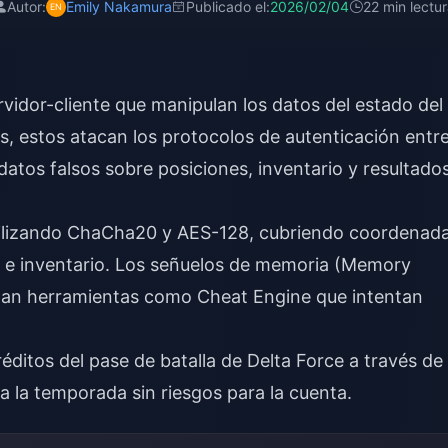
Autor:
Emily Nakamura
Publicado el:
2026/02/04
22 min lectu
rvidor-cliente que manipulan los datos del estado del
ts, estos atacan los protocolos de autenticación entr
 datos falsos sobre posiciones, inventario y resultado
o utilizando ChaCha20 y AES-128, cubriendo coordenad
as e inventario. Los señuelos de memoria (Memory
apan herramientas como Cheat Engine que intentan
réditos del pase de batalla de Delta Force
a través de
 la temporada sin riesgos para la cuenta.