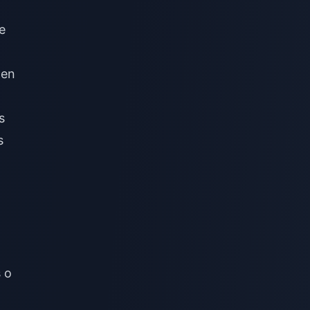
e
 en
s
s
s o