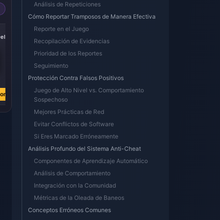
Análisis de Repeticiones
Cómo Reportar Tramposos de Manera Efectiva
Reporte en el Juego
-38%
-38%
elta
3280 + 670 Delta
6480 + 1620 Delta
Recopilación de Evidencias
Coins
Coins
Prioridad de los Reportes
Seguimiento
€ 30.09
€ 60.19
Protección Contra Falsos Positivos
€ 48.72
€ 97.05
Juego de Alto Nivel vs. Comportamiento
ora
Comprar ahora
Comprar ahora
Sospechoso
Mejores Prácticas de Red
Evitar Conflictos de Software
Si Eres Marcado Erróneamente
Análisis Profundo del Sistema Anti-Cheat
Componentes de Aprendizaje Automático
Análisis de Comportamiento
Integración con la Comunidad
Métricas de la Oleada de Baneos
Conceptos Erróneos Comunes