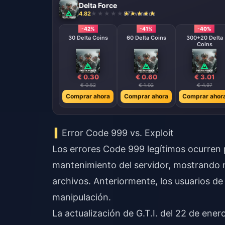
Delta Force
4.82
877 vendido
-42%
-41%
-40%
30 Delta Coins
60 Delta Coins
300+20 Delta
Coins
€ 0.30
€ 0.60
€ 3.01
€ 0.52
€ 1.02
€ 4.97
Comprar ahora
Comprar ahora
Comprar ahor
Error Code 999 vs. Exploit
Los errores Code 999 legítimos ocurren p
mantenimiento del servidor, mostrando m
archivos. Anteriormente, los usuarios d
manipulación.
La actualización de G.T.I. del 22 de ene