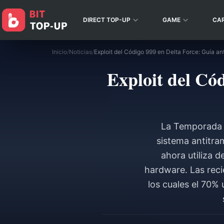
DIRECT TOP-UP
GAME
CA
Inicio
/
Noticias
/
Exploit del Có
La Temporada 8
sistema antitram
ahora utiliza 
hardware. Las reci
los cuales el 70% 