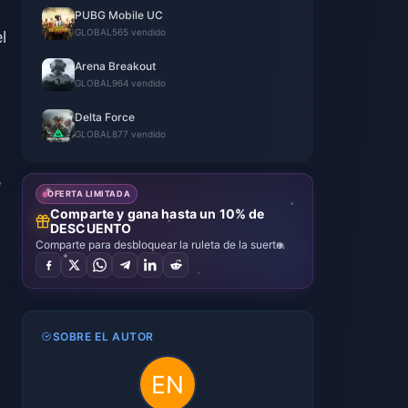
PUBG Mobile UC
GLOBAL
565 vendido
l
Arena Breakout
GLOBAL
964 vendido
Delta Force
GLOBAL
877 vendido
e
OFERTA LIMITADA
Comparte y gana hasta un 10% de
DESCUENTO
Comparte para desbloquear la ruleta de la suerte.
SOBRE EL AUTOR