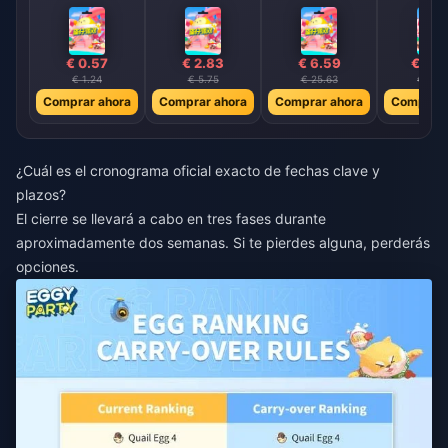
€ 0.57
€ 2.83
€ 6.59
€ 19.
€ 1.24
€ 5.75
€ 25.63
€ 91.5
Comprar ahora
Comprar ahora
Comprar ahora
Comprar 
¿Cuál es el cronograma oficial exacto de fechas clave y
plazos?
El cierre se llevará a cabo en tres fases durante
aproximadamente dos semanas. Si te pierdes alguna, perderás
opciones.