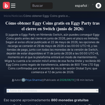
Buscar
español
/
Inicio
/
Noticias
/
Cómo obtener Eggy Coins gratis en Eggy Party tras el cierre en Switch (junio de 2026)
Cómo obtener Eggy Coins gratis en Eggy Party tras
el cierre en Switch (junio de 2026)
Si jugaste a Eggy Party en Nintendo Switch, aún puedes conseguir Eggy
Coins gratis antes del cierre en junio de 2026, pero el plazo es limitado.
Según el aviso oficial publicado el 22 de mayo de 2026, las opciones de
recarga se cerrarán el 29 de mayo de 2026 a las 00:00 UTC+8, y las
tiendas de pago, junto con todas las monedas de la versión de Switch,
dejarán de estar disponibles el 11 de junio de 2026 a las 00:00 UTC+8,
momento en el que la plataforma entrará en modo de mantenimiento.
Migra tu cuenta a la versión móvil antes de esa fecha límite y recibirás 60
Egg Coins como regalo de transferencia, además de 800 Time LTD Egg
Coins confirmadas por el evento de inicio de sesión Global Sync que
comienza el 12 de junio de 2026.
Autor:
Priya Sharma
Publicado el:
2026/06/11
18 min lectura
Tabla de contenidos
Eso supone aproximadamente
860 monedas gratuitas