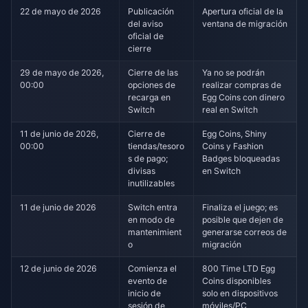
22 de mayo de 2026
Publicación
Apertura oficial de la
del aviso
ventana de migración
oficial de
cierre
29 de mayo de 2026,
Cierre de las
Ya no se podrán
00:00
opciones de
realizar compras de
recarga en
Egg Coins con dinero
Switch
real en Switch
11 de junio de 2026,
Cierre de
Egg Coins, Shiny
00:00
tiendas/tesoro
Coins y Fashion
s de pago;
Badges bloqueadas
divisas
en Switch
inutilizables
11 de junio de 2026
Switch entra
Finaliza el juego; es
en modo de
posible que dejen de
mantenimient
generarse correos de
o
migración
12 de junio de 2026
Comienza el
800 Time LTD Egg
evento de
Coins disponibles
inicio de
solo en dispositivos
sesión de
móviles/PC