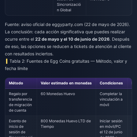
Sincronizació
n Global
Fuente: aviso oficial de eggyparty.com (22 de mayo de 2026).
La conclusión: cada acción significativa que puedes realizar
ocurre entre el
22 de mayo y el 10 de junio de 2026
. Después
de eso, las opciones se reducen a tickets de atención al cliente
con resultados inciertos.
Tabla 2: Fuentes de Egg Coins gratuitas — Método, valor y
fecha límite
Método
Valor estimado en monedas
Condiciones
Fec
Regalo por
60 Monedas Huevo
Completar la
11 
transferencia
vinculación a
de migración
móvil
de cuenta
Evento de
800 Monedas Huevo LTD de
Iniciar sesión
Esp
inicio de
Tiempo
en móvil/PC
(po
sesión de
el 12 de junio