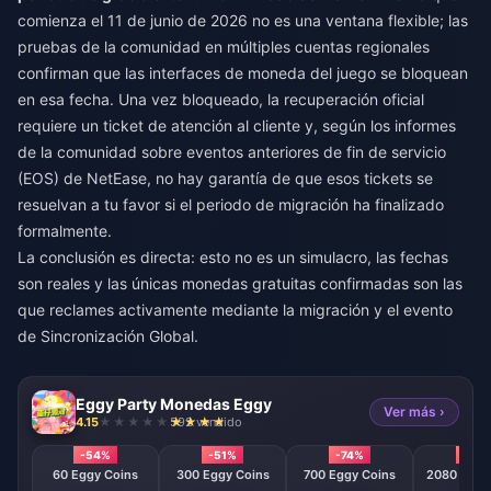
comienza el 11 de junio de 2026 no es una ventana flexible; las
pruebas de la comunidad en múltiples cuentas regionales
confirman que las interfaces de moneda del juego se bloquean
en esa fecha. Una vez bloqueado, la recuperación oficial
requiere un ticket de atención al cliente y, según los informes
de la comunidad sobre eventos anteriores de fin de servicio
(EOS) de NetEase, no hay garantía de que esos tickets se
resuelvan a tu favor si el periodo de migración ha finalizado
formalmente.
La conclusión es directa: esto no es un simulacro, las fechas
son reales y las únicas monedas gratuitas confirmadas son las
que reclames activamente mediante la migración y el evento
de Sincronización Global.
Eggy Party Monedas Eggy
Ver más ›
4.15
592 vendido
-54%
-51%
-74%
-79
60 Eggy Coins
300 Eggy Coins
700 Eggy Coins
2080 E