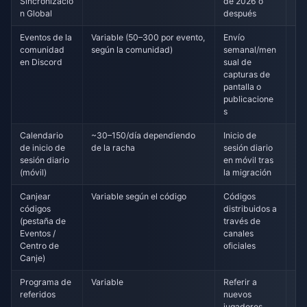
Sincronizació
de 2026 o
n Global
después
Eventos de la
Variable (50–300 por evento,
Envío
En
comunidad
según la comunidad)
semanal/men
en Discord
sual de
capturas de
pantalla o
publicacione
s
Calendario
~30–150/día dependiendo
Inicio de
Pe
de inicio de
de la racha
sesión diario
sesión diario
en móvil tras
(móvil)
la migración
Canjear
Variable según el código
Códigos
Esp
códigos
distribuidos a
(pestaña de
través de
Eventos /
canales
Centro de
oficiales
Canje)
Programa de
Variable
Referir a
En
referidos
nuevos
jugadores