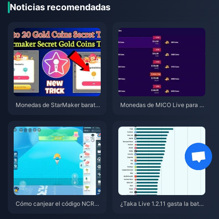
Noticias recomendadas
Monedas de StarMaker barata
Monedas de MICO Live para M
s para las audiciones de Super
ENA después de la v5.2: Las of
novaX 2026 (12-23% de descu
ertas más baratas de 2026
ento)
Cómo canjear el código NCRC
¿Taka Live 1.2.11 gasta la bater
KYT8EF por Monedas Eggy gra
ía muy rápido después de la ac