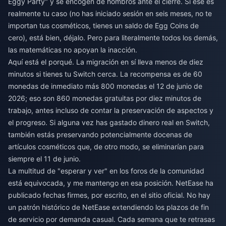
Eggy Party" y se encogen de hombros ante el cierre. Si ese es
realmente tu caso (no has iniciado sesión en seis meses, no te
importan tus cosméticos, tienes un saldo de Egg Coins de
cero), está bien, déjalo. Pero para literalmente todos los demás,
las matemáticas no apoyan la inacción.
Aquí está el porqué. La migración en sí lleva menos de diez
minutos si tienes tu Switch cerca. La recompensa es de 60
monedas de inmediato más 800 monedas el 12 de junio de
2026; eso son 860 monedas gratuitas por diez minutos de
trabajo, antes incluso de contar la preservación de aspectos y
el progreso. Si alguna vez has gastado dinero real en Switch,
también estás preservando potencialmente docenas de
artículos cosméticos que, de otro modo, se eliminarían para
siempre el 11 de junio.
La multitud de "esperar y ver" en los foros de la comunidad
está equivocada, y me mantengo en esa posición. NetEase ha
publicado fechas firmes, por escrito, en el sitio oficial. No hay
un patrón histórico de NetEase extendiendo los plazos de fin
de servicio por demanda casual. Cada semana que te retrasas