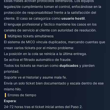
Estas frases activan protocolos defensivos. Los equipos
legales/de cumplimiento toman el control, enfocándose en la
protección de responsabilidad frente a la satisfacción del
cliente. El caso se categoriza como
usuario hostil
.
El lenguaje profesional y fáctico mantiene los casos en los
canales de servicio al cliente con autoridad de resolución.
Múltiples tickets simultáneos
El sistema de MICO vincula duplicados, marcando cuentas que
crean varios tickets por el mismo problema:
La posición en la cola se reinicia a la última entrega.
Se activa el filtrado automático de fraude.
Todos los tickets se marcan como
duplicados
y pierden
prioridad.
Soporte ve el historial y asume mala fe.
Envía un solo ticket bien documentado y escala dentro de ese
mismo hilo.
Errores de tiempo
Espera
:
24-72 horas tras el ticket inicial antes del Paso 2.