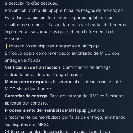
a descubrirlo días después.
Prevención: Cómo BitTopup elimina los riesgos de reembolso
Evitar las situaciones de reembolso por completo ofrece
resultados superiores. Las plataformas verificadas de terceros
implementan salvaguardas que reducen la frecuencia de
disputas.
Protección de disputas integrada de BitTopup
BitTopup opera como revendedor autorizado de MICO con
entrega verificada:
Verificación de transacción
: Confirmación de entrega
rastreada antes de que el pago finalice.
Mediación de disputas
: El servicio al cliente interviene ante
MICO sin activar baneos.
Garantías de entrega
: Tasa de entrega del 95% en 5 minutos
aplicada por contrato.
Procesamiento de reembolsos
: BitTopup gestiona
directamente los reembolsos por fallas de entrega, eliminando
las disputas con MICO.
Obtén dos canales de soporte: el servicio al cliente de