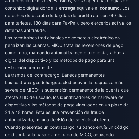
A diferencia de los bienes físicos, MICO opera bajo reglas de
contenido digital donde la
entrega
equivale al
consumo
. Los
derechos de disputa de tarjetas de crédito aplican (60 días
para tarjetas, 180 días para PayPal), pero ejercerlos activa los
sistemas antifraude.
Los reembolsos tradicionales de comercio electrónico no
penalizan las cuentas. MICO trata las reversiones de pago
como robo, marcando automáticamente tu cuenta, la huella
digital del dispositivo y los métodos de pago para una
restricción permanente.
La trampa del contracargo: Baneos permanentes
Los contracargos (chargebacks) activan la respuesta más
severa de MICO: la suspensión permanente de la cuenta que
afecta al ID de usuario, los identificadores de hardware del
dispositivo y los métodos de pago vinculados en un plazo de
24 a 48 horas. Esta es una prevención de fraude
automatizada, no una decisión del servicio al cliente.
Cuando presentas un contracargo, tu banco envía un código
de disputa a la pasarela de pago de MICO, activando