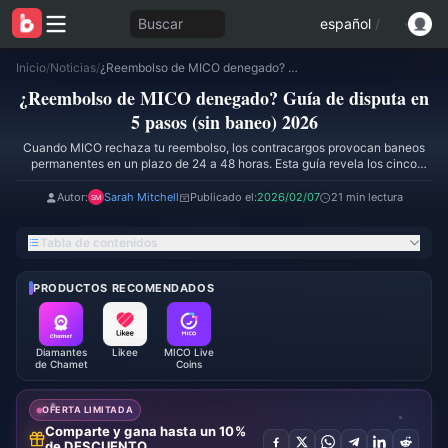
Buscar
español
/
Inicio
/
Noticias
/
¿Reembolso de MICO denegado? Guía de disputa en 5 pasos (sin baneo) 2026
¿Reembolso de MICO denegado? Guía de disputa en
5 pasos (sin baneo) 2026
Cuando MICO rechaza tu reembolso, los contracargos provocan baneos
permanentes en un plazo de 24 a 48 horas. Esta guía revela los cinco
pasos de la escala de disputas para recuperar monedas perdidas de forma
segura, sin arriesgar la suspensión de la cuenta. Conoce los protocolos
Autor:
Sarah Mitchell
Publicado el:
2026/02/07
21 min lectura
exactos de escalada, la documentación requerida y las tasas de éxito. El
60% de los casos de monedas perdidas se resuelven mediante
Tabla de contenidos
procedimientos sencillos de cierre de sesión antes de que sea necesario
iniciar una disputa formal.
PRODUCTOS RECOMENDADOS
Diamantes
Likee
MICO Live
de Chamet
Coins
OFERTA LIMITADA
Comparte y gana hasta un 10%
de DESCUENTO