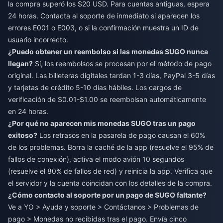
la compra superó los $20 USD. Para cuentas antiguas, espera
24 horas. Contacta al soporte de inmediato si aparecen los
errores E001 o E003, o si la confirmación muestra un ID de
usuario incorrecto.
¿Puedo obtener un reembolso si las monedas SUGO nunca
llegan?
Sí, los reembolsos se procesan por el método de pago
original. Las billeteras digitales tardan 1-3 días, PayPal 3-5 días
y tarjetas de crédito 5-10 días hábiles. Los cargos de
verificación de $0.01-$1.00 se reembolsan automáticamente
en 24 horas.
¿Por qué no aparecen mis monedas SUGO tras un pago
exitoso?
Los retrasos en la pasarela de pago causan el 60%
de los problemas. Borra la caché de la app (resuelve el 95% de
fallos de conexión), activa el modo avión 10 segundos
(resuelve el 80% de fallos de red) y reinicia la app. Verifica que
el servidor y la cuenta coincidan con los detalles de la compra.
¿Cómo contacto al soporte por un pago de SUGO faltante?
Ve a YO > Ayuda y soporte > Contáctanos > Problemas de
pago > Monedas no recibidas tras el pago. Envía cinco