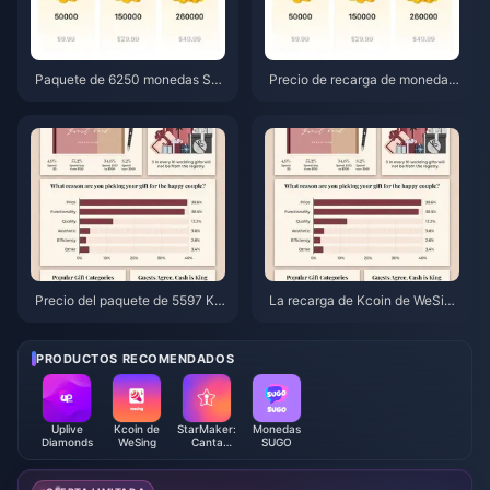
Paquete de 6250 monedas SU
Precio de recarga de monedas
GO a $3.77 en revendedores:
SUGO en junio de 2026: ¿es re
¿Vale la pena? (junio de 2026)
almente más barato un revend
edor que el oficial?
Precio del paquete de 5597 Kc
La recarga de Kcoin de WeSing
oins de WeSing tras el aumento
más barata tras la subida de pr
del 5,5%: Análisis detallado de l
ecios del 5,5% en 2026: matem
a v8.2 (2026)
áticas reales, canales probado
PRODUCTOS RECOMENDADOS
s y veredicto
Uplive
Kcoin de
StarMaker:
Monedas
Diamonds
WeSing
Canta
SUGO
Karaoke
Monedas