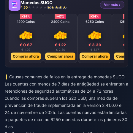
Monedas SUGO
Ver más ›
4.50
860 vendido
-34%
-47%
-34%
-40
1200 Coins
2400 Coins
6250 Coins
12500 C
€ 0.67
€ 1.22
€ 3.39
€ 6.
€ 1.02
€ 2.30
€ 5.17
€ 10.3
Comprar ahora
Comprar ahora
Comprar ahora
Comprar 
Causas comunes de fallos en la entrega de monedas SUGO
Las cuentas con menos de 7 días de antigüedad se enfrentan a
retenciones de seguridad automáticas de 24 a 72 horas
cuando las compras superan los $20 USD; una medida de
prevención de fraude implementada en la versión 2.41.0.0 el
24 de noviembre de 2025. Las cuentas nuevas están limitadas
a paquetes de máximo 6250 monedas durante los primeros 30
días.