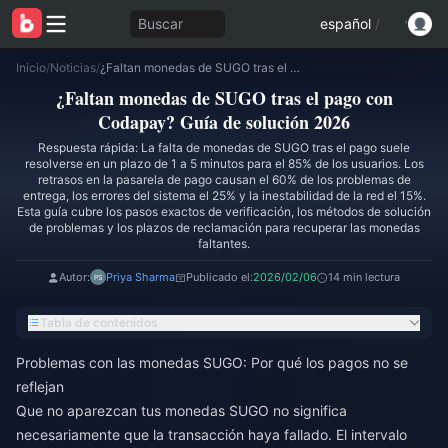
Buscar
español
/
Inicio
/
Noticias
/
¿Faltan monedas de SUGO tras el pago con Codapay? Guía de solución 2026
¿Faltan monedas de SUGO tras el pago con
Codapay? Guía de solución 2026
Respuesta rápida: La falta de monedas de SUGO tras el pago suele
resolverse en un plazo de 1 a 5 minutos para el 85% de los usuarios. Los
retrasos en la pasarela de pago causan el 60% de los problemas de
entrega, los errores del sistema el 25% y la inestabilidad de la red el 15%.
Esta guía cubre los pasos exactos de verificación, los métodos de solución
de problemas y los plazos de reclamación para recuperar las monedas
faltantes.
Autor:
Priya Sharma
Publicado el:
2026/02/06
14 min lectura
Tabla de contenidos
Problemas con las monedas SUGO: Por qué los pagos no se
reflejan
Que no aparezcan tus monedas SUGO no significa
necesariamente que la transacción haya fallado. El intervalo