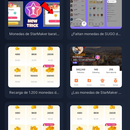
Monedas de StarMaker barata
¿Faltan monedas de SUGO des
s para las audiciones de Super
pués de una recarga? Solución
novaX 2026 (12-23% de descu
alo y evita baneos en 2026
ento)
Recarga de 1.200 monedas de
¿Las monedas de StarMaker n
SUGO a precio de distribuidor
o llegaron tras el pago? Guía d
de 0,75 $ (Revisión de precios
e solución y recuperación de ju
de junio de 2026)
nio de 2026