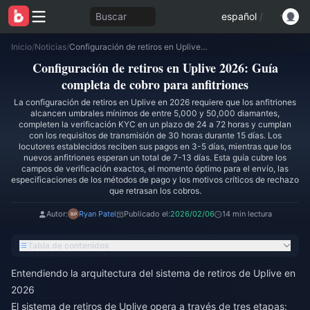
Buscar
español
/
Inicio
/
Noticias
/
Configuración de retiros en Uplive 2026: Guía completa de cobro para anfitriones
Configuración de retiros en Uplive 2026: Guía
completa de cobro para anfitriones
La configuración de retiros en Uplive en 2026 requiere que los anfitriones
alcancen umbrales mínimos de entre 5,000 y 50,000 diamantes,
completen la verificación KYC en un plazo de 24 a 72 horas y cumplan
con los requisitos de transmisión de 30 horas durante 15 días. Los
locutores establecidos reciben sus pagos en 3-5 días, mientras que los
nuevos anfitriones esperan un total de 7-13 días. Esta guía cubre los
campos de verificación exactos, el momento óptimo para el envío, las
especificaciones de los métodos de pago y los motivos críticos de rechazo
que retrasan los cobros.
Autor:
Ryan Patel
Publicado el:
2026/02/06
14 min lectura
Tabla de contenidos
Entendiendo la arquitectura del sistema de retiros de Uplive en
2026
El sistema de retiros de Uplive opera a través de tres etapas: