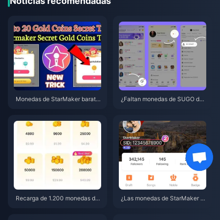
Noticias recomendadas
Monedas de StarMaker barata
¿Faltan monedas de SUGO des
s para las audiciones de Super
pués de una recarga? Solución
novaX 2026 (12-23% de descu
alo y evita baneos en 2026
ento)
Recarga de 1.200 monedas de
¿Las monedas de StarMaker n
SUGO a precio de distribuidor
o llegaron tras el pago? Guía d
de 0,75 $ (Revisión de precios
e solución y recuperación de ju