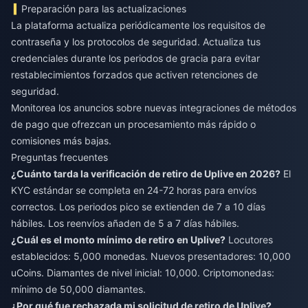
Preparación para las actualizaciones
La plataforma actualiza periódicamente los requisitos de
contraseña y los protocolos de seguridad. Actualiza tus
credenciales durante los periodos de gracia para evitar
restablecimientos forzados que activen retenciones de
seguridad.
Monitorea los anuncios sobre nuevas integraciones de métodos
de pago que ofrezcan un procesamiento más rápido o
comisiones más bajas.
Preguntas frecuentes
¿Cuánto tarda la verificación de retiro de Uplive en 2026?
El
KYC estándar se completa en 24-72 horas para envíos
correctos. Los periodos pico se extienden de 7 a 10 días
hábiles. Los reenvíos añaden de 5 a 7 días hábiles.
¿Cuál es el monto mínimo de retiro en Uplive?
Locutores
establecidos: 5,000 monedas. Nuevos presentadores: 10,000
uCoins. Diamantes de nivel inicial: 10,000. Criptomonedas:
mínimo de 50,000 diamantes.
¿Por qué fue rechazada mi solicitud de retiro de Uplive?