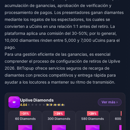
acumulación de ganancias, aprobación de verificación y
procesamiento de pagos. Los presentadores ganan diamantes
mediante los regalos de los espectadores, los cuales se
convierten a uCoins en una relación 1:1 antes del retiro. La
plataforma aplica una comisión del 30-50%; por lo general,
10,000 diamantes rinden entre 5,000 y 7,000 uCoins para el
pago.
Para una gestión eficiente de las ganancias, es esencial
comprender el proceso de
configuración de retiros de Uplive
2026
. BitTopup ofrece servicios seguros de recarga de
diamantes con precios competitivos y entrega rápida para
ayudar a los locutores a mantener su ritmo de transmisión.
Uplive Diamonds
Ver más ›
4.84
545 vendido
-31%
-29%
-29%
-29
60 Diamonds
300 Diamonds
580 Diamonds
600 Diam