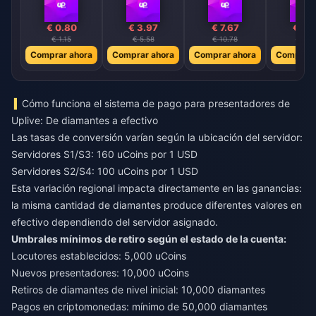
€ 0.80
€ 3.97
€ 7.67
€ 7.
€ 1.15
€ 5.58
€ 10.78
€ 11.1
Comprar ahora
Comprar ahora
Comprar ahora
Comprar 
Cómo funciona el sistema de pago para presentadores de
Uplive: De diamantes a efectivo
Las tasas de conversión varían según la ubicación del servidor:
Servidores S1/S3: 160 uCoins por 1 USD
Servidores S2/S4: 100 uCoins por 1 USD
Esta variación regional impacta directamente en las ganancias:
la misma cantidad de diamantes produce diferentes valores en
efectivo dependiendo del servidor asignado.
Umbrales mínimos de retiro según el estado de la cuenta:
Locutores establecidos: 5,000 uCoins
Nuevos presentadores: 10,000 uCoins
Retiros de diamantes de nivel inicial: 10,000 diamantes
Pagos en criptomonedas: mínimo de 50,000 diamantes