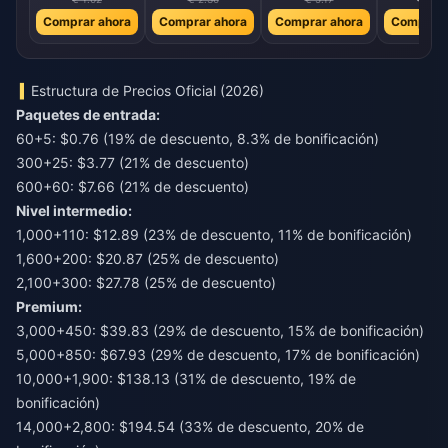
Comprar ahora
Comprar ahora
Comprar ahora
Comprar 
Estructura de Precios Oficial (2026)
Paquetes de entrada:
60+5: $0.76 (19% de descuento, 8.3% de bonificación)
300+25: $3.77 (21% de descuento)
600+60: $7.66 (21% de descuento)
Nivel intermedio:
1,000+110: $12.89 (23% de descuento, 11% de bonificación)
1,600+200: $20.87 (25% de descuento)
2,100+300: $27.78 (25% de descuento)
Premium:
3,000+450: $39.83 (29% de descuento, 15% de bonificación)
5,000+850: $67.93 (29% de descuento, 17% de bonificación)
10,000+1,900: $138.13 (31% de descuento, 19% de
bonificación)
14,000+2,800: $194.54 (33% de descuento, 20% de