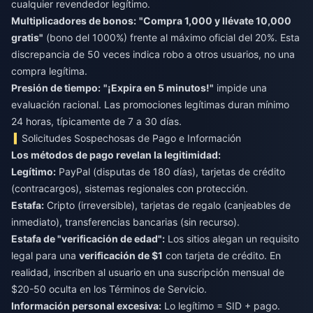
cualquier revendedor legítimo.
Multiplicadores de bonos:
"Compra 1,000 y llévate 10,000
gratis"
(bono del 1000%) frente al máximo oficial del 20%. Esta
discrepancia de 50 veces indica robo a otros usuarios, no una
compra legítima.
Presión de tiempo:
"¡Expira en 5 minutos!"
impide una
evaluación racional. Las promociones legítimas duran mínimo
24 horas, típicamente de 7 a 30 días.
Solicitudes Sospechosas de Pago e Información
Los métodos de pago revelan la legitimidad:
Legítimo:
PayPal (disputas de 180 días), tarjetas de crédito
(contracargos), sistemas regionales con protección.
Estafa:
Cripto (irreversible), tarjetas de regalo (canjeables de
inmediato), transferencias bancarias (sin recurso).
Estafa de "verificación de edad":
Los sitios alegan un requisito
legal para una
verificación de $1
con tarjeta de crédito. En
realidad, inscriben al usuario en una suscripción mensual de
$20-50 oculta en los Términos de Servicio.
Información personal excesiva:
Lo legítimo = SID + pago.