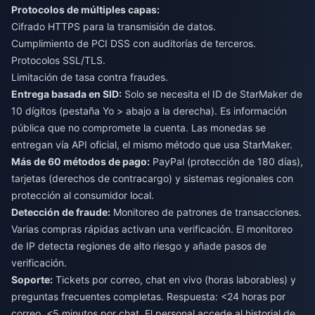
Protocolos de múltiples capas:
Cifrado HTTPS para la transmisión de datos.
Cumplimiento de PCI DSS con auditorías de terceros.
Protocolos SSL/TLS.
Limitación de tasa contra fraudes.
Entrega basada en SID:
Solo se necesita el ID de StarMaker de
10 dígitos (pestaña Yo > abajo a la derecha). Es información
pública que no compromete la cuenta. Las monedas se
entregan vía API oficial, el mismo método que usa StarMaker.
Más de 60 métodos de pago:
PayPal (protección de 180 días),
tarjetas (derechos de contracargo) y sistemas regionales con
protección al consumidor local.
Detección de fraude:
Monitoreo de patrones de transacciones.
Varias compras rápidas activan una verificación. El monitoreo
de IP detecta regiones de alto riesgo y añade pasos de
verificación.
Soporte:
Tickets por correo, chat en vivo (horas laborables) y
preguntas frecuentes completas. Respuesta: <24 horas por
correo, <5 minutos por chat. El personal accede al historial de