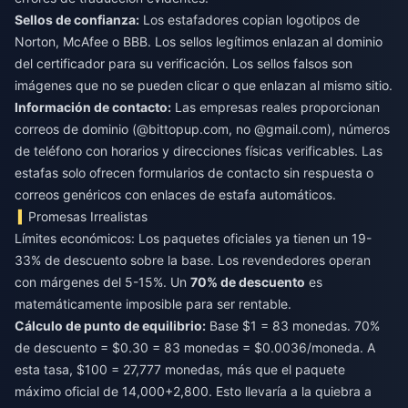
Sellos de confianza:
Los estafadores copian logotipos de
Norton, McAfee o BBB. Los sellos legítimos enlazan al dominio
del certificador para su verificación. Los sellos falsos son
imágenes que no se pueden clicar o que enlazan al mismo sitio.
Información de contacto:
Las empresas reales proporcionan
correos de dominio (@bittopup.com, no @gmail.com), números
de teléfono con horarios y direcciones físicas verificables. Las
estafas solo ofrecen formularios de contacto sin respuesta o
correos genéricos con enlaces de estafa automáticos.
Promesas Irrealistas
Límites económicos: Los paquetes oficiales ya tienen un 19-
33% de descuento sobre la base. Los revendedores operan
con márgenes del 5-15%. Un
70% de descuento
es
matemáticamente imposible para ser rentable.
Cálculo de punto de equilibrio:
Base $1 = 83 monedas. 70%
de descuento = $0.30 = 83 monedas = $0.0036/moneda. A
esta tasa, $100 = 27,777 monedas, más que el paquete
máximo oficial de 14,000+2,800. Esto llevaría a la quiebra a