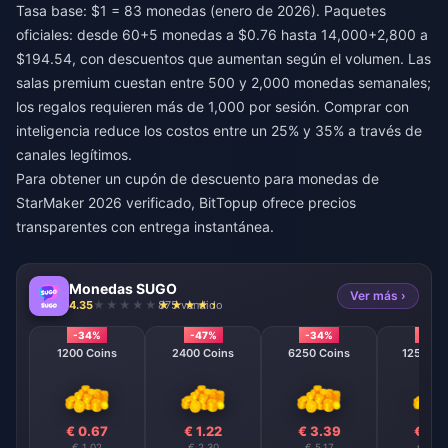
Tasa base: $1 = 83 monedas (enero de 2026). Paquetes
oficiales: desde 60+5 monedas a $0.76 hasta 14,000+2,800 a
$194.54, con descuentos que aumentan según el volumen. Las
salas premium cuestan entre 500 y 2,000 monedas semanales;
los regalos requieren más de 1,000 por sesión. Comprar con
inteligencia reduce los costos entre un 25% y 35% a través de
canales legítimos.
Para obtener un
cupón de descuento para monedas de
StarMaker 2026
verificado, BitTopup ofrece precios
transparentes con entrega instantánea.
Monedas SUGO
Ver más ›
4.35
875 vendido
-34%
-47%
-34%
-40
1200 Coins
2400 Coins
6250 Coins
12500 C
€ 0.67
€ 1.22
€ 3.39
€ 6.
€ 1.02
€ 2.30
€ 5.17
€ 10.3