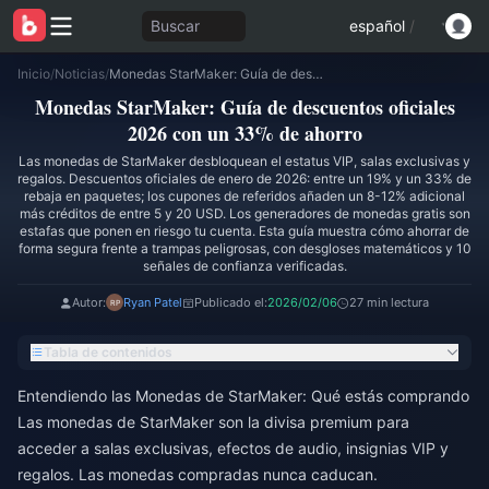
Buscar
español
/
Inicio
/
Noticias
/
Monedas StarMaker: Guía de descuentos oficiales 2026 con un 33% de ahorro
Monedas StarMaker: Guía de descuentos oficiales
2026 con un 33% de ahorro
Las monedas de StarMaker desbloquean el estatus VIP, salas exclusivas y
regalos. Descuentos oficiales de enero de 2026: entre un 19% y un 33% de
rebaja en paquetes; los cupones de referidos añaden un 8-12% adicional
más créditos de entre 5 y 20 USD. Los generadores de monedas gratis son
estafas que ponen en riesgo tu cuenta. Esta guía muestra cómo ahorrar de
forma segura frente a trampas peligrosas, con desgloses matemáticos y 10
señales de confianza verificadas.
Autor:
Ryan Patel
Publicado el:
2026/02/06
27 min lectura
Tabla de contenidos
Entendiendo las Monedas de StarMaker: Qué estás comprando
Las monedas de StarMaker son la divisa premium para
acceder a salas exclusivas, efectos de audio, insignias VIP y
regalos. Las monedas compradas nunca caducan.