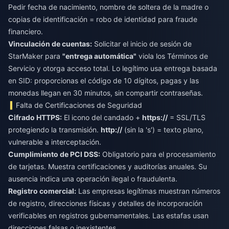
Pedir fecha de nacimiento, nombre de soltera de la madre o
copias de identificación = robo de identidad para fraude
financiero.
Vinculación de cuentas:
Solicitar el inicio de sesión de
StarMaker para
"entrega automática"
viola los Términos de
Servicio y otorga acceso total. Lo legítimo usa entrega basada
en SID: proporcionas el código de 10 dígitos, pagas y las
monedas llegan en 30 minutos, sin compartir contraseñas.
Falta de Certificaciones de Seguridad
Cifrado HTTPS:
El icono del candado +
https://
= SSL/TLS
protegiendo la transmisión.
http://
(sin la 's') = texto plano,
vulnerable a interceptación.
Cumplimiento de PCI DSS:
Obligatorio para el procesamiento
de tarjetas. Muestra certificaciones y auditorías anuales. Su
ausencia indica una operación ilegal o fraudulenta.
Registro comercial:
Las empresas legítimas muestran números
de registro, direcciones físicas y detalles de incorporación
verificables en registros gubernamentales. Las estafas usan
direcciones falsas o inexistentes.