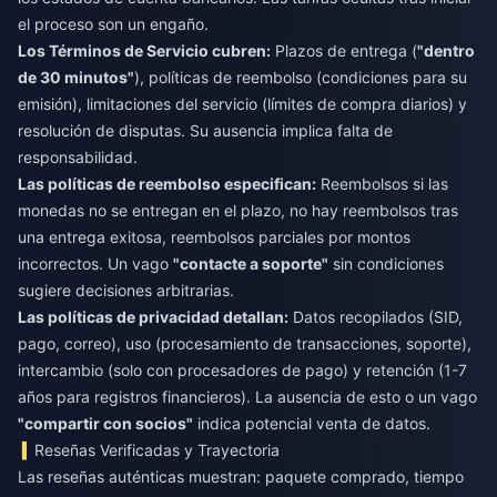
el proceso son un engaño.
Los Términos de Servicio cubren:
Plazos de entrega (
"dentro
de 30 minutos"
), políticas de reembolso (condiciones para su
emisión), limitaciones del servicio (límites de compra diarios) y
resolución de disputas. Su ausencia implica falta de
responsabilidad.
Las políticas de reembolso especifican:
Reembolsos si las
monedas no se entregan en el plazo, no hay reembolsos tras
una entrega exitosa, reembolsos parciales por montos
incorrectos. Un vago
"contacte a soporte"
sin condiciones
sugiere decisiones arbitrarias.
Las políticas de privacidad detallan:
Datos recopilados (SID,
pago, correo), uso (procesamiento de transacciones, soporte),
intercambio (solo con procesadores de pago) y retención (1-7
años para registros financieros). La ausencia de esto o un vago
"compartir con socios"
indica potencial venta de datos.
Reseñas Verificadas y Trayectoria
Las reseñas auténticas muestran: paquete comprado, tiempo