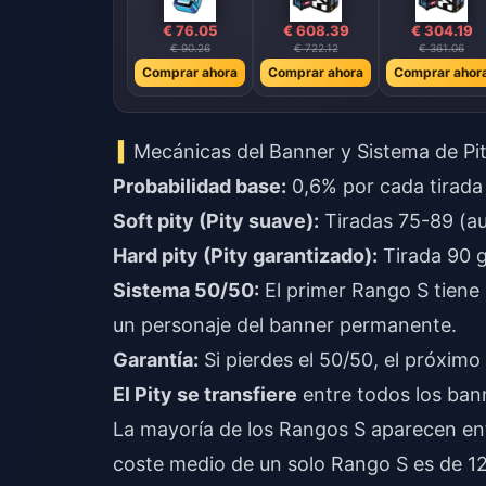
€ 76.05
€ 608.39
€ 304.19
€ 90.26
€ 722.12
€ 361.06
Comprar ahora
Comprar ahora
Comprar ahor
Mecánicas del Banner y Sistema de Pi
Probabilidad base:
0,6% por cada tirada 
Soft pity (Pity suave):
Tiradas 75-89 (au
Hard pity (Pity garantizado):
Tirada 90 g
Sistema 50/50:
El primer Rango S tiene
un personaje del banner permanente.
Garantía:
Si pierdes el 50/50, el próximo
El Pity se transfiere
entre todos los bann
La mayoría de los Rangos S aparecen entr
coste medio de un solo Rango S es de 12