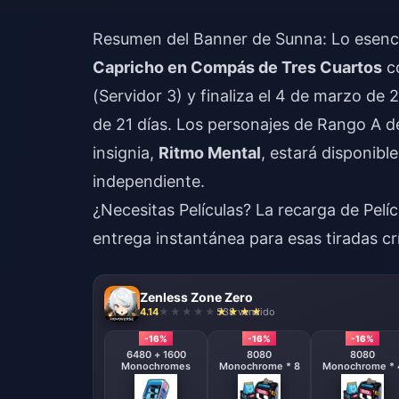
Resumen del Banner de Sunna: Lo esencia
Capricho en Compás de Tres Cuartos
co
(Servidor 3) y finaliza el 4 de marzo de
de 21 días. Los personajes de Rango A de
insignia,
Ritmo Mental
, estará disponibl
independiente.
¿Necesitas Películas? La
recarga de Pelí
entrega instantánea para esas tiradas crí
Zenless Zone Zero
4.14
538 vendido
-16%
-16%
-16%
6480 + 1600
8080
8080
Monochromes
Monochrome * 8
Monochrome * 