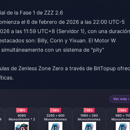
l de la Fase 1 de ZZZ 2.6
mienza el 6 de febrero de 2026 a las 22:00 UTC-5
 2026 a las 11:59 UTC+8 (Servidor 1), con una duració
stacados son: Billy, Corin y Yixuan. El Motor W
e simultáneamente con un sistema de "pity"
culas de Zenless Zone Zero
a través de BitTopup ofre
ticas.
Ver más ›
-16%
-14%
-15%
-14%
8080
3280 + 600
1980 + 260
980 + 11
4
Monochrome * 2
Monochromes
Monochromes
Monochrom