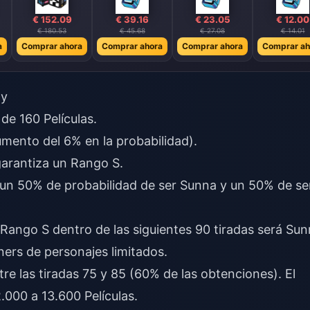
€ 152.09
€ 39.16
€ 23.05
€ 12.00
€ 180.53
€ 45.68
€ 27.08
€ 14.01
a
Comprar ahora
Comprar ahora
Comprar ahora
Comprar ah
ty
de 160 Películas.
mento del 6% en la probabilidad).
arantiza un Rango S.
 un 50% de probabilidad de ser Sunna y un 50% de se
 Rango S dentro de las siguientes 90 tiradas será Sun
ers de personajes limitados.
e las tiradas 75 y 85 (60% de las obtenciones). El
.000 a 13.600 Películas.