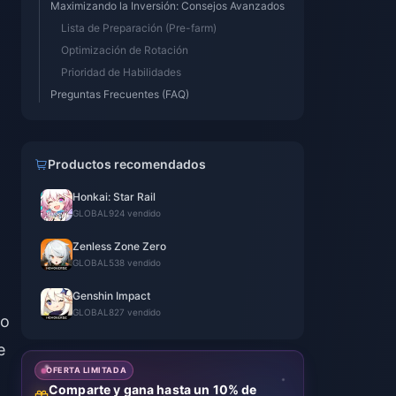
Maximizando la Inversión: Consejos Avanzados
Lista de Preparación (Pre-farm)
Optimización de Rotación
Prioridad de Habilidades
Preguntas Frecuentes (FAQ)
Productos recomendados
Honkai: Star Rail
GLOBAL
924 vendido
Zenless Zone Zero
GLOBAL
538 vendido
Genshin Impact
GLOBAL
827 vendido
mo
e
OFERTA LIMITADA
Comparte y gana hasta un 10% de