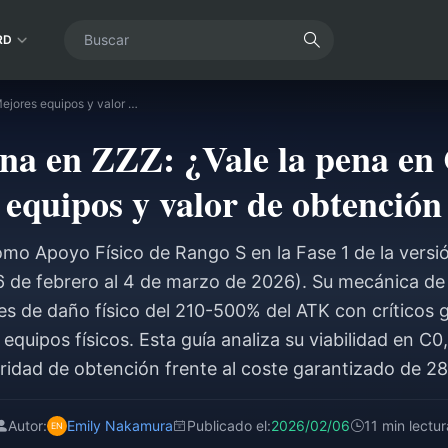
RD
Guía de Sunna en ZZZ: ¿Vale la pena en C0? Mejores equipos y valor de obtención
na en ZZZ: ¿Vale la pena en
equipos y valor de obtención
mo Apoyo Físico de Rango S en la Fase 1 de la versió
6 de febrero al 4 de marzo de 2026). Su mecánica de
s de daño físico del 210-500% del ATK con críticos 
 equipos físicos. Esta guía analiza su viabilidad en C0
ridad de obtención frente al coste garantizado de 28
Autor:
Emily Nakamura
Publicado el:
2026/02/06
11 min lectur