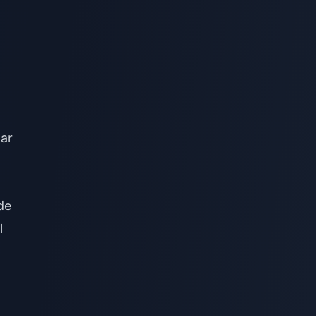
tar
de
l