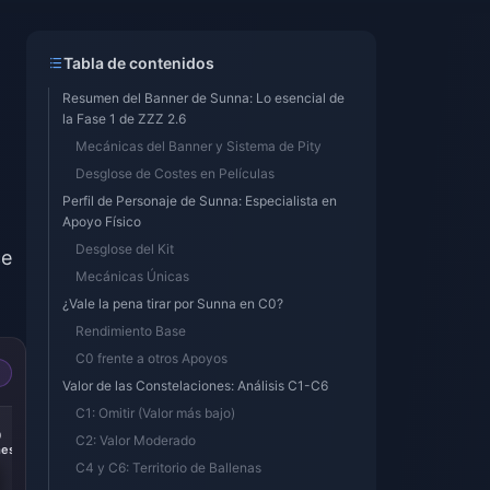
Tabla de contenidos
Resumen del Banner de Sunna: Lo esencial de
n
la Fase 1 de ZZZ 2.6
Mecánicas del Banner y Sistema de Pity
Desglose de Costes en Películas
Perfil de Personaje de Sunna: Especialista en
Apoyo Físico
Desglose del Kit
ce
Mecánicas Únicas
¿Vale la pena tirar por Sunna en C0?
Rendimiento Base
C0 frente a otros Apoyos
Valor de las Constelaciones: Análisis C1-C6
C1: Omitir (Valor más bajo)
-14%
-15%
0
300 + 30
60 Monochromes
C2: Valor Moderado
es
Monochromes
C4 y C6: Territorio de Ballenas