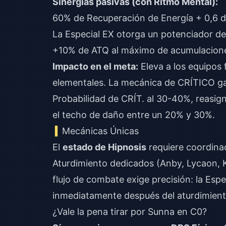
Sinergias pasivas (con Ritmo Mental):
60% de Recuperación de Energía + 0,6 d
La Especial EX otorga un potenciador de
+10% de ATQ al máximo de acumulacion
Impacto en el meta:
Eleva a los equipos 
elementales. La mecánica de CRÍTICO ga
Probabilidad de CRÍT. al 30-40%, reasi
el techo de daño entre un 20% y 30%.
Mecánicas Únicas
El
estado de Hipnosis
requiere coordinac
Aturdimiento dedicados (Anby, Lycaon, K
flujo de combate exige precisión: la Es
inmediatamente después del aturdimient
¿Vale la pena tirar por Sunna en C0?