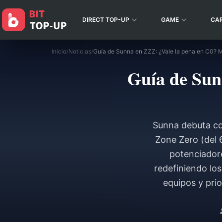
DIRECT TOP-UP
GAME
CA
Inicio
/
Noticias
/
Guía de Sun
Sunna debuta co
Zone Zero (del 
potenciadore
redefiniendo los
equipos y prio