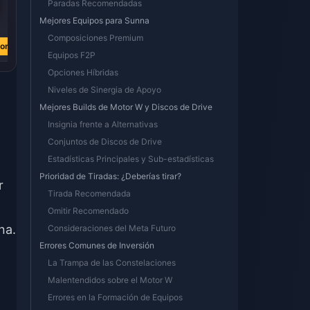
Paradas Recomendadas
€ 3.87
€ 0.90
Mejores Equipos para Sunna
€ 4.52
€ 1.06
Composiciones Premium
ora
Comprar ahora
Comprar ahora
Equipos F2P
Opciones Híbridas
Niveles de Sinergia de Apoyo
Mejores Builds de Motor W y Discos de Drive
Insignia frente a Alternativas
Conjuntos de Discos de Drive
Estadísticas Principales y Sub-estadísticas
Prioridad de Tiradas: ¿Deberías tirar?
r
Tirada Recomendada
Omitir Recomendado
na.
Consideraciones del Meta Futuro
Errores Comunes de Inversión
La Trampa de las Constelaciones
Malentendidos sobre el Motor W
Errores en la Formación de Equipos