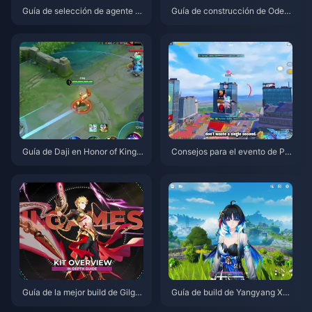
Guía de selección de agente gr
Guía de construcción de Odett
atuito de ZZZ 3.1 | Agosto de 2
e: Mejores armas, artefactos y
026
equipos | Agosto de 2026
Guía de Daji en Honor of Kings:
Consejos para el evento de PU
Los 10 mejores trucos | Agosto
BG Mobile con Spider-Man | A
de 2026
gosto de 2026
Guía de la mejor build de Gilga
Guía de build de Yangyang Xua
mesh en HSR | Agosto de 2026
nling | Agosto de 2026