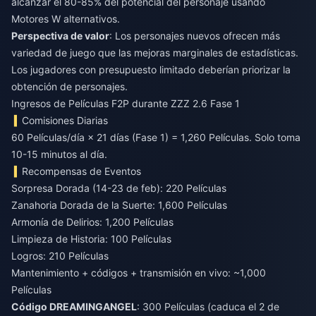
alcanzar el 80-85% del potencial del personaje usando
Motores W alternativos.
Perspectiva de valor
: Los personajes nuevos ofrecen más
variedad de juego que las mejoras marginales de estadísticas.
Los jugadores con presupuesto limitado deberían priorizar la
obtención de personajes.
Ingresos de Películas F2P durante ZZZ 2.6 Fase 1
Comisiones Diarias
60 Películas/día × 21 días (Fase 1) = 1,260 Películas. Solo toma
10-15 minutos al día.
Recompensas de Eventos
Sorpresa Dorada (14-23 de feb): 220 Películas
Zanahoria Dorada de la Suerte: 1,600 Películas
Armonía de Delirios: 1,200 Películas
Limpieza de Historia: 100 Películas
Logros: 210 Películas
Mantenimiento + códigos + transmisión en vivo: ~1,000
Películas
Código DREAMINGANGEL
: 300 Películas (caduca el 2 de