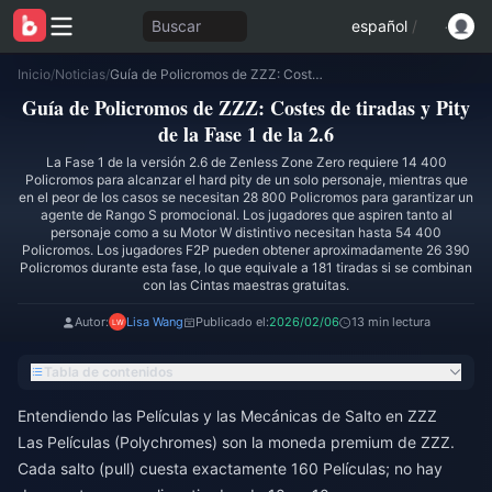
Buscar
español
/
Inicio
/
Noticias
/
Guía de Policromos de ZZZ: Costes de tiradas y Pity de la Fase 1 de la 2.6
Guía de Policromos de ZZZ: Costes de tiradas y Pity
de la Fase 1 de la 2.6
La Fase 1 de la versión 2.6 de Zenless Zone Zero requiere 14 400
Policromos para alcanzar el hard pity de un solo personaje, mientras que
en el peor de los casos se necesitan 28 800 Policromos para garantizar un
agente de Rango S promocional. Los jugadores que aspiren tanto al
personaje como a su Motor W distintivo necesitan hasta 54 400
Policromos. Los jugadores F2P pueden obtener aproximadamente 26 390
Policromos durante esta fase, lo que equivale a 181 tiradas si se combinan
con las Cintas maestras gratuitas.
Autor:
Lisa Wang
Publicado el:
2026/02/06
13 min lectura
Tabla de contenidos
Entendiendo las Películas y las Mecánicas de Salto en ZZZ
Las Películas (Polychromes) son la moneda premium de ZZZ.
Cada salto (pull) cuesta exactamente 160 Películas; no hay