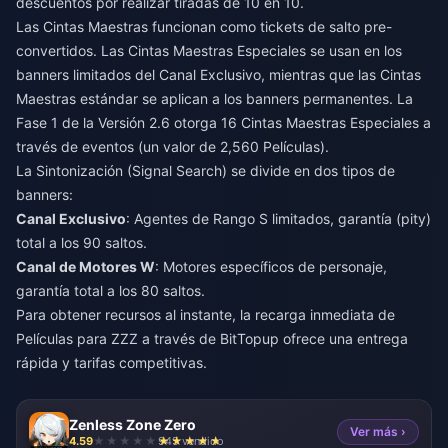
descuentos por realizar tiradas de 10 en 10.
Las Cintas Maestras funcionan como tickets de salto pre-
convertidos. Las Cintas Maestras Especiales se usan en los
banners limitados del Canal Exclusivo, mientras que las Cintas
Maestras estándar se aplican a los banners permanentes. La
Fase 1 de la Versión 2.6 otorga 16 Cintas Maestras Especiales a
través de eventos (un valor de 2,560 Películas).
La Sintonización (Signal Search) se divide en dos tipos de
banners:
Canal Exclusivo
: Agentes de Rango S limitados, garantía (pity)
total a los 90 saltos.
Canal de Motores W
: Motores específicos de personaje,
garantía total a los 80 saltos.
Para obtener recursos al instante, la
recarga inmediata de
Películas para ZZZ
a través de BitTopup ofrece una entrega
rápida y tarifas competitivas.
Zenless Zone Zero
Ver más ›
4.59
945 vendido