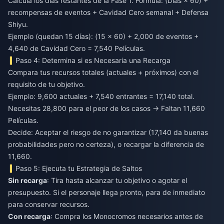
Calcula los días restantes de la Fase 1. Fórmula: (Días × 60) +
recompensas de eventos + Cavidad Cero semanal + Defensa
Shiyu.
Ejemplo (quedan 15 días): (15 × 60) + 2,000 de eventos +
4,640 de Cavidad Cero = 7,540 Películas.
Paso 4: Determina si es Necesaria una Recarga
Compara tus recursos totales (actuales + próximos) con el
requisito de tu objetivo.
Ejemplo: 9,600 actuales + 7,540 entrantes = 17,140 total.
Necesitas 28,800 para el peor de los casos → Faltan 11,660
Películas.
Decide: Aceptar el riesgo de no garantizar (17,140 da buenas
probabilidades pero no certeza), o recargar la diferencia de
11,660.
Paso 5: Ejecuta tu Estrategia de Saltos
Sin recarga
: Tira hasta alcanzar tu objetivo o agotar el
presupuesto. Si el personaje llega pronto, para de inmediato
para conservar recursos.
Con recarga
: Compra los Monocromos necesarios antes de