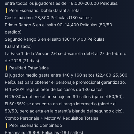
entre todos los jugadores es de: 18,000-20,000 Películas.
Peor Escenario: Doble Garantía Total
Coste máximo: 28,800 Películas (180 saltos)
Primer Rango S en el salto 90: 14,400 Películas (50/50
perdido)
Segundo Rango S en el salto 180: 14,400 Películas
(Garantizado)
La Fase 1 de la Versión 2.6 se desarrolla del 6 al 27 de febrero
de 2026 (21 días).
Realidad Estadística
El jugador medio gasta entre 140 y 160 saltos (22,400-25,600
Películas) para obtener el personaje promocional garantizado.
El 15-20% llega al peor de los casos de 180 saltos.
El 25-30% obtiene al personaje en 90 saltos (gana el 50/50).
El 50-55% se encuentra en el rango intermedio (pierde el
50/50, pero acierta en la garantía blanda del segundo ciclo).
Combo Personaje + Motor W: Requisitos Totales
Peor Escenario Combinado
Personaje: 28,800 Películas (180 saltos)