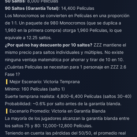
50 Saltos
90 Saltos (Garantía Total)
: 14,400 Películas
Los Monocromos se convierten en Películas en una proporción
de 1:1. Un paquete de 980 Monocromos (que se duplica a
1,960 en la primera compra) otorga 1,960 Películas, lo que
equivale a 12.25 saltos.
¿Por qué no hay descuento por 10 saltos?
ZZZ mantiene el
mismo precio para saltos individuales y múltiples. No existe
ninguna ventaja matemática por ahorrar y tirar de 10 en 10.
¿Cuántas Películas se necesitan para 1 personaje en ZZZ 2.6
Fase 1?
Mejor Escenario: Victoria Temprana
Mínimo: 160 Películas (salto 1)
Suerte temprana realista: 4,800-6,400 Películas (saltos 30-40)
Probabilidad: ~0.6% por salto antes de la garantía blanda.
Escenario Promedio: Victoria en Garantía Blanda
La mayoría de los jugadores alcanzan la garantía blanda entre
los saltos 75 y 80: 12,000-12,800 Películas.
Teniendo en cuenta las pérdidas del 50/50, el promedio real