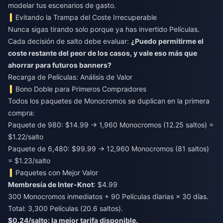
modelar tus escenarios de gasto.
Evitando la Trampa del Coste Irrecuperable
Nunca sigas tirando solo porque ya has invertido Películas.
Cada decisión de salto debe evaluar:
¿Puedo permitirme el
coste restante del peor de los casos, y vale eso más que
ahorrar para futuros banners?
Recarga de Películas: Análisis de Valor
Bono Doble para Primeros Compradores
Todos los paquetes de Monocromos se duplican en la primera
compra:
Paquete de 980: $14.99 → 1,960 Monocromos (12.25 saltos) =
$1.22/salto
Paquete de 6,480: $99.99 → 12,960 Monocromos (81 saltos)
= $1.23/salto
Paquetes con Mejor Valor
Membresía de Inter-Knot
: $4.99
300 Monocromos inmediatos + 90 Películas diarias × 30 días.
Total: 3,300 Películas (20.6 saltos).
$0.24/salto: la mejor tarifa disponible.