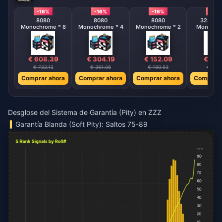
-16%
-16%
-16%
-14%
0
8080
8080
8080
3280 + 
es
Monochrome * 8
Monochrome * 4
Monochrome * 2
Monochr
€ 608.39
€ 304.19
€ 152.09
€ 39.
€ 722.12
€ 361.06
€ 180.53
€ 45.
ora
Comprar ahora
Comprar ahora
Comprar ahora
Comprar 
Desglose del Sistema de Garantía (Pity) en ZZZ
Garantía Blanda (Soft Pity): Saltos 75-89