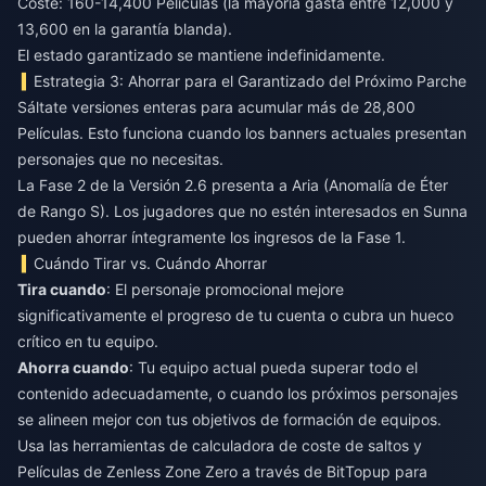
Coste: 160-14,400 Películas (la mayoría gasta entre 12,000 y
13,600 en la garantía blanda).
El estado garantizado se mantiene indefinidamente.
Estrategia 3: Ahorrar para el Garantizado del Próximo Parche
Sáltate versiones enteras para acumular más de 28,800
Películas. Esto funciona cuando los banners actuales presentan
personajes que no necesitas.
La Fase 2 de la Versión 2.6 presenta a Aria (Anomalía de Éter
de Rango S). Los jugadores que no estén interesados en Sunna
pueden ahorrar íntegramente los ingresos de la Fase 1.
Cuándo Tirar vs. Cuándo Ahorrar
Tira cuando
: El personaje promocional mejore
significativamente el progreso de tu cuenta o cubra un hueco
crítico en tu equipo.
Ahorra cuando
: Tu equipo actual pueda superar todo el
contenido adecuadamente, o cuando los próximos personajes
se alineen mejor con tus objetivos de formación de equipos.
Usa las herramientas de
calculadora de coste de saltos y
Películas de Zenless Zone Zero
a través de BitTopup para