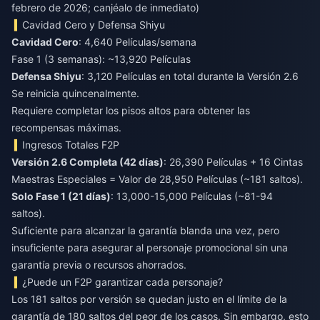
febrero de 2026; canjéalo de inmediato)
Cavidad Cero y Defensa Shiyu
Cavidad Cero
: 4,640 Películas/semana
Fase 1 (3 semanas): ~13,920 Películas
Defensa Shiyu
: 3,120 Películas en total durante la Versión 2.6
Se reinicia quincenalmente.
Requiere completar los pisos altos para obtener las
recompensas máximas.
Ingresos Totales F2P
Versión 2.6 Completa (42 días)
: 26,390 Películas + 16 Cintas
Maestras Especiales = Valor de 28,950 Películas (~181 saltos).
Solo Fase 1 (21 días)
: 13,000-15,000 Películas (~81-94
saltos).
Suficiente para alcanzar la garantía blanda una vez, pero
insuficiente para asegurar al personaje promocional sin una
garantía previa o recursos ahorrados.
¿Puede un F2P garantizar cada personaje?
Los 181 saltos por versión se quedan justo en el límite de la
garantía de 180 saltos del peor de los casos. Sin embargo, esto