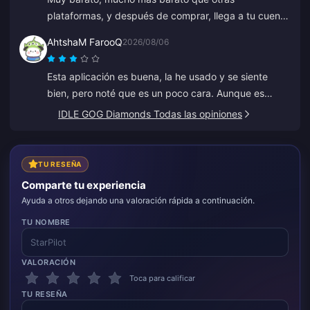
plataformas, y después de comprar, llega a tu cuenta
en unos pocos segundos.
AhtshaM FarooQ
2026/08/06
Esta aplicación es buena, la he usado y se siente
bien, pero noté que es un poco cara. Aunque es
buena, deberían ofrecer algunas buenas ofertas.
IDLE GOG Diamonds Todas las opiniones
TU RESEÑA
Comparte tu experiencia
Ayuda a otros dejando una valoración rápida a continuación.
TU NOMBRE
VALORACIÓN
Toca para calificar
TU RESEÑA