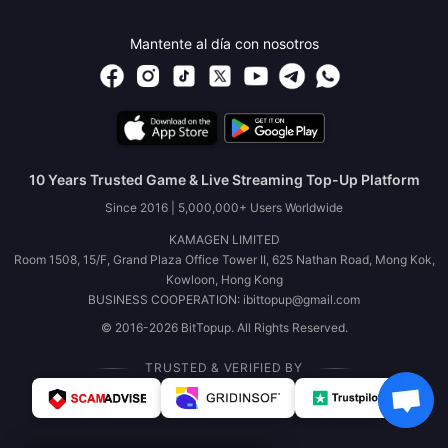
Mantente al día con nosotros
10 Years Trusted Game & Live Streaming Top-Up Platform
Since 2016 | 5,000,000+ Users Worldwide
KAMAGEN LIMITED
Room 1508, 15/F, Grand Plaza Office Tower II, 625 Nathan Road, Mong Kok,
Kowloon, Hong Kong
BUSINESS COOPERATION: ibittopup@gmail.com
© 2016-2026 BitTopup. All Rights Reserved.
TRUSTED & VERIFIED BY