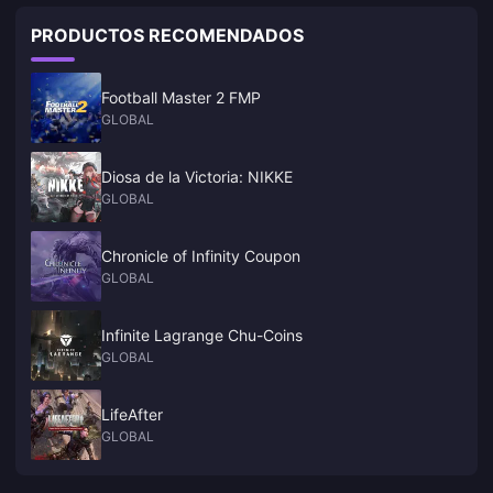
PRODUCTOS RECOMENDADOS
Football Master 2 FMP
GLOBAL
Diosa de la Victoria: NIKKE
GLOBAL
Chronicle of Infinity Coupon
GLOBAL
Infinite Lagrange Chu-Coins
GLOBAL
LifeAfter
GLOBAL