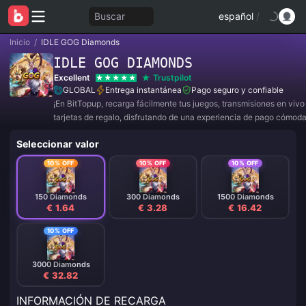
Buscar
español
/
Inicio
/
IDLE GOG Diamonds
IDLE GOG DIAMONDS
Excellent
Trustpilot
GLOBAL
Entrega instantánea
Pago seguro y confiable
¡En BitTopup, recarga fácilmente tus juegos, transmisiones en viv
tarjetas de regalo, disfrutando de una experiencia de pago cómod
descuentos!
Seleccionar valor
10% OFF
10% OFF
10% OFF
150 Diamonds
300 Diamonds
1500 Diamonds
€ 1.64
€ 3.28
€ 16.42
10% OFF
3000 Diamonds
€ 32.82
INFORMACIÓN DE RECARGA