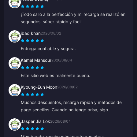
¡Todo salió a la perfección y mi recarga se realizó en
segundos, súper rápido y fácil!
ibad khan
2026/08/02
Entrega confiable y segura.
Kamel Mansour
2026/08/04
Este sitio web es realmente bueno.
Kyoung-Eun Moon
2026/08/02
Muchos descuentos, recarga rápida y métodos de
pago sencillos. Cuando no tengo prisa, sigo
recargando poco a poco como si estuviera
Jasper Jia Lok
2026/08/04
ahorrando. Excelente para recargar diamantes, ya se
lo he recomendado a varios amigos.
Muy barato, mucho más barato que otras