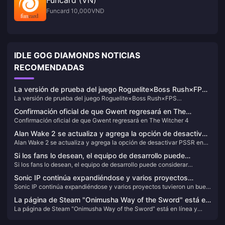
Funcard (VN)
Funcard 10,000VND
IDLE GOG DIAMONDS NOTICIAS
RECOMENDADAS
La versión de prueba del juego Roguelite×Boss Rush×FPS
La versión de prueba del juego Roguelite×Boss Rush×FPS
“Indomitable” está en línea hoy
“Indomitable” está en línea hoy
Confirmación oficial de que Gwent regresará en The
Confirmación oficial de que Gwent regresará en The Witcher 4
Witcher 4
Alan Wake 2 se actualiza y agrega la opción de desactivar
Alan Wake 2 se actualiza y agrega la opción de desactivar PSSR en
PSSR en PS5 Pro
PS5 Pro
Si los fans lo desean, el equipo de desarrollo puede
Si los fans lo desean, el equipo de desarrollo puede considerar
considerar continuar ampliando el contenido de "Final
continuar ampliando el contenido de "Final Fantasy 7" Remake.
Fantasy 7" Remake.
Sonic IP continúa expandiéndose y varios proyectos
Sonic IP continúa expandiéndose y varios proyectos tuvieron un buen
tuvieron un buen desempeño, pero "Superstar" no cumplió
desempeño, pero "Superstar" no cumplió con las expectativas.
con las expectativas.
La página de Steam "Onimusha Way of the Sword" está en
La página de Steam "Onimusha Way of the Sword" está en línea y
línea y admite subtítulos y doblajes en chino
admite subtítulos y doblajes en chino