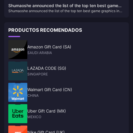
medium-sized works in the future
Shumaoshe announced the list of the top ten best game
Shumaoshe announced the list of the top ten best game graphics in
graphics in 2023
2023
PRODUCTOS RECOMENDADOS
Amazon Gift Card (SA)
SAUDI ARABIA
LAZADA CODE (SG)
SINGAPORE
Walmart Gift Card (CN)
CHINA
Uber Gift Card (MX)
MEXICO
Nike Gift Card (UK)