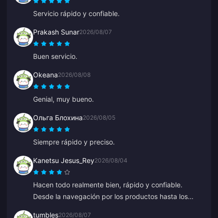
Servicio rápido y confiable.
Prakash Sunar
2026/08/07
Buen servicio.
Okeana
2026/08/08
Genial, muy bueno.
Ольга Блохина
2026/08/05
Siempre rápido y preciso.
Kanetsu Jesus_Rey
2026/08/04
Hacen todo realmente bien, rápido y confiable.
Desde la navegación por los productos hasta los
métodos de pago, todo el diseño los sitúa muy por
tumbles
2026/08/07