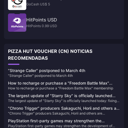
GoCash US$ 5
HitPoints USD
HitPoints 0.99 USD
PIZZA HUT VOUCHER (CN) NOTICIAS
RECOMENDADAS
"Strange Caller" postponed to March 4th
"Strange Caller" postponed to March 4th
How to recharge or purchase a "Freedom Battle Max"
How to recharge or purchase a "Freedom Battle Max" membership
membership
The largest update of "Starry Sky" is officially launched
The largest update of "Starry Sky" is officially launched today: fixing a
today: fixing a large number of issues and improving the
large number of issues and improving the game experience
game experience
"Chrono Trigger" producers Sakaguchi, Horii and others are
"Chrono Trigger" producers Sakaguchi, Horii and others are
dissatisfied with PS5 change to X confirmation
dissatisfied with PS5 change to X confirmation
PlayStation first-party games may strengthen the
PlayStation first-party games may strengthen the development of
development of medium-sized works in the future