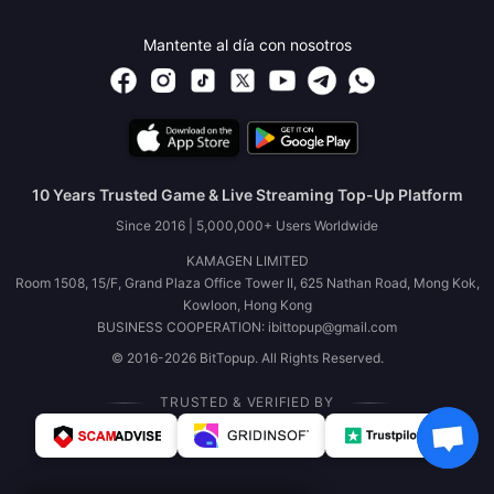
Mantente al día con nosotros
10 Years Trusted Game & Live Streaming Top-Up Platform
Since 2016 | 5,000,000+ Users Worldwide
KAMAGEN LIMITED
Room 1508, 15/F, Grand Plaza Office Tower II, 625 Nathan Road, Mong Kok,
Kowloon, Hong Kong
BUSINESS COOPERATION: ibittopup@gmail.com
© 2016-2026 BitTopup. All Rights Reserved.
TRUSTED & VERIFIED BY