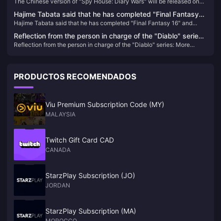
The Chinese version of "Spy House: Diary Wars" will be released on
released on June 27
June 27
Hajime Tabata said that he has completed "Final Fantasy
Hajime Tabata said that he has completed "Final Fantasy 16" and
16" and believes that the game is the most impressive
believes that the game is the most impressive work this year.
work this year.
Reflection from the person in charge of the "Diablo" series:
Reflection from the person in charge of the "Diablo" series: More
More emphasis should be placed on player fun rather than
emphasis should be placed on player fun rather than frequent nerfs
frequent nerfs
PRODUCTOS RECOMENDADOS
Viu Premium Subscription Code (MY)
MALAYSIA
Twitch Gift Card CAD
CANADA
StarzPlay Subscription (JO)
JORDAN
StarzPlay Subscription (MA)
MOROCCO