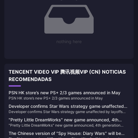
nothing here
TENCENT VIDEO VIP 腾讯视频VIP (CN) NOTICIAS
RECOMENDADAS
PSN HK store’s new PS+ 2/3 games announced in May
PSN HK store’s new PS+ 2/3 games announced in May
Developer confirms Star Wars strategy game unaffected
Developer confirms Star Wars strategy game unaffected by layoffs
by layoffs and still in development
and still in development
"Pretty Little DreamWorks" new game announced, 4th
"Pretty Little DreamWorks" new game announced, 4th generation
generation prequel character "Kallen" will be the heroine of
prequel character "Kallen" will be the heroine of the game
the game
The Chinese version of "Spy House: Diary Wars" will be