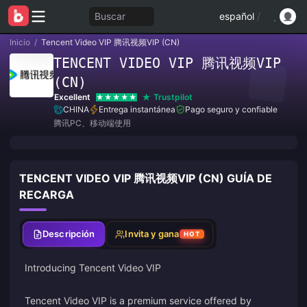
Buscar
español
/
Inicio
/
Tencent Video VIP 腾讯视频VIP (CN)
TENCENT VIDEO VIP 腾讯视频VIP
(CN)
Excellent
Trustpilot
CHINA
Entrega instantánea
Pago seguro y confiable
腾讯PC、移动端使用
TENCENT VIDEO VIP 腾讯视频VIP (CN) GUÍA DE
RECARGA
Descripción
Invita y gana
HOT
Introducing Tencent Video VIP
Tencent Video VIP is a premium service offered by