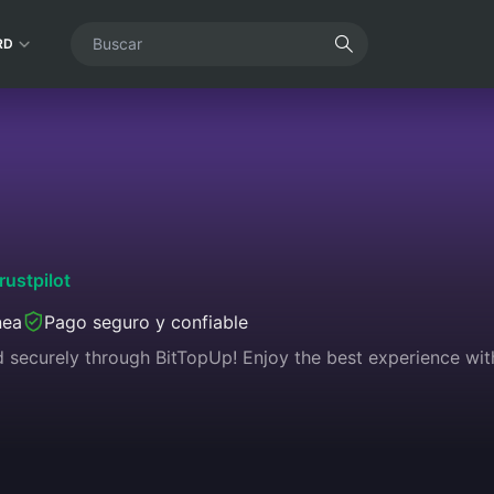
RD
rustpilot
nea
Pago seguro y confiable
 securely through BitTopUp! Enjoy the best experience with 