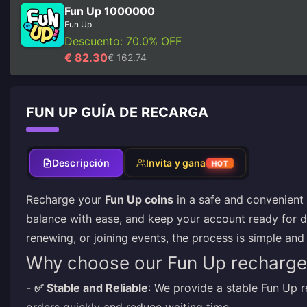
Fun Up 1000000
Fun Up
Descuento: 70.0% OFF
€ 82.30
€ 162.74
FUN UP GUÍA DE RECARGA
Descripción
Invita y gana
HOT
Recharge your
Fun Up coins
in a safe and convenient
balance with ease, and keep your account ready for d
renewing, or joining events, the process is simple and
Why choose our Fun Up recharge
-
✅ Stable and Reliable
: We provide a stable Fun Up 