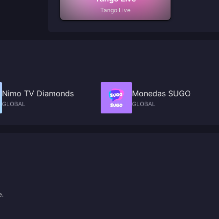
Tango Live
Nimo TV Diamonds
Monedas SUGO
GLOBAL
GLOBAL
e.