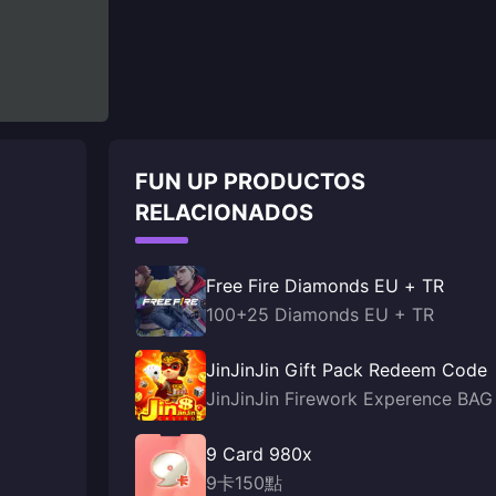
FUN UP PRODUCTOS
RELACIONADOS
Free Fire Diamonds EU + TR
100+25 Diamonds EU + TR
JinJinJin Gift Pack Redeem Code
JinJinJin Firework Experence BAG
9 Card 980x
9卡150點