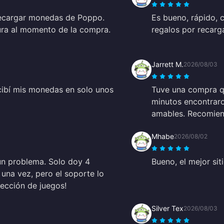
recargar monedas de Poppo.
Es bueno, rápido, 
ura al momento de la compra.
regalos por recarg
Jarrett M.
2026/08/03
cibí mis monedas en solo unos
Tuve una compra qu
minutos encontraro
amables. Recomiend
Mhabe
2026/08/02
gún problema. Solo doy 4
Bueno, el mejor sit
 una vez, pero el soporte lo
lección de juegos!
Silver Tex
2026/08/03