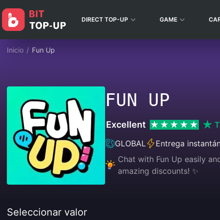
DIRECT TOP-UP
GAME
CA
Inicio
/
Fun Up
FUN UP
Excellent
T
GLOBAL
Entrega instantá
Chat with Fun Up easily and
amazing discounts! ✨
Seleccionar valor