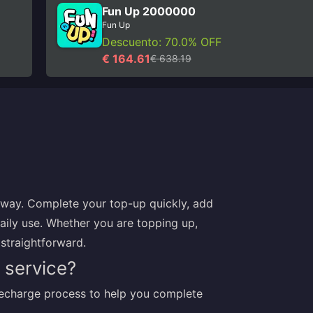
Fun Up 2000000
Fun Up
Descuento: 70.0% OFF
€ 164.61
€ 638.19
 way. Complete your top-up quickly, add
aily use. Whether you are topping up,
 straightforward.
 service?
recharge process to help you complete