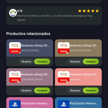
俞臻
Interfaz increíble y sencilla, y la velocidad de recarga es muy
rápida.
Productos relacionados
Nintendo eShop Gift Card (US)
Nintendo eShop Gift Card (UK)
UNITED STATES
UNITED KINGDOM
Reseñas
Comprar
Reseñas
Comprar
Nintendo eShop Gift Card (EU)
Nintendo eShop Gift Card (CA)
EUROPEAN UNION
CANADA
Reseñas
Comprar
Reseñas
Comprar
PlayStation Network Card (US)
PlayStation Network Card (HK)