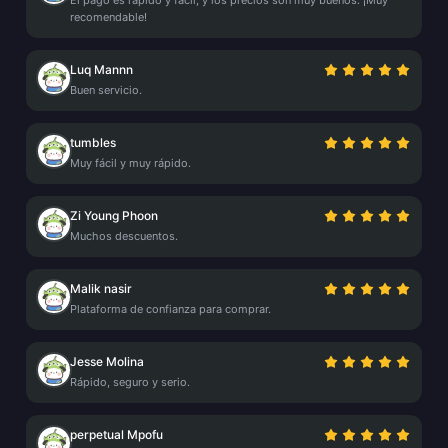
El pago es rápido y fácil, y los precios son muy buenos. ¡Muy
recomendable!
Luq Mannn
Buen servicio.
tumbles
Muy fácil y muy rápido.
Zi Young Phoon
Muchos descuentos.
Malik nasir
Plataforma de confianza para comprar.
Jesse Molina
Rápido, seguro y serio.
perpetual Mpofu