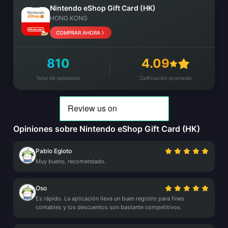
Nintendo eShop Gift Card (HK)
HONG KONG
COMPRAR AHORA
810
4.09
Total de opiniones
Calificación promedio
Opiniones sobre Nintendo eShop Gift Card (HK)
Pablo Egioto
Muy bueno, recomendado.
Oso
Es rápido. La aplicación lleva un buen registro para fines
contables y los descuentos son bastante competitivos.