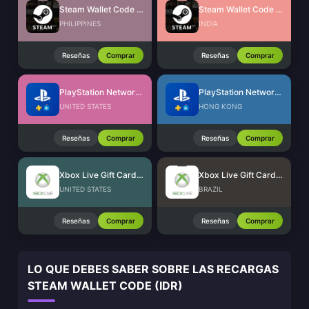
Steam Wallet Code (PHP)
Steam Wallet Code (INR)
PHILIPPINES
INDIA
Reseñas
Comprar
Reseñas
Comprar
PlayStation Network Card (US)
PlayStation Network Card (HK)
UNITED STATES
HONG KONG
Reseñas
Comprar
Reseñas
Comprar
Xbox Live Gift Card (US)
Xbox Live Gift Card (BR)
UNITED STATES
BRAZIL
Reseñas
Comprar
Reseñas
Comprar
LO QUE DEBES SABER SOBRE LAS RECARGAS
STEAM WALLET CODE (IDR)