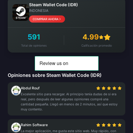
Steam Wallet Code (IDR)
INDONESIA
COMPRAR AHORA
591
4.99
Total de opiniones
Calificación promedio
Opiniones sobre Steam Wallet Code (IDR)
Abdul Rouf
Excelente sitio para recargar. Al principio tenía dudas de si era
real, pero después de leer algunas opiniones compré una
cantidad pequeña. Llegó en menos de 2 minutos, así que estoy
muy contento.
Rahim Software
La mejor aplicación, me gusta este sitio web. Muy rápido, con