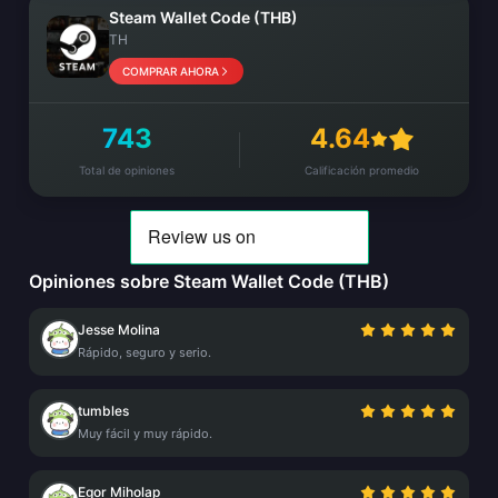
Steam Wallet Code (THB)
TH
COMPRAR AHORA
743
4.64
Total de opiniones
Calificación promedio
Opiniones sobre Steam Wallet Code (THB)
Jesse Molina
Rápido, seguro y serio.
tumbles
Muy fácil y muy rápido.
Egor Miholap