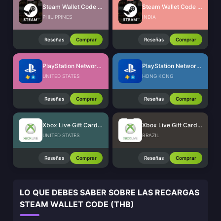
Steam Wallet Code (PHP)
Steam Wallet Code (INR)
PHILIPPINES
INDIA
Reseñas
Comprar
Reseñas
Comprar
PlayStation Network Card (US)
PlayStation Network Card (HK)
UNITED STATES
HONG KONG
Reseñas
Comprar
Reseñas
Comprar
Xbox Live Gift Card (US)
Xbox Live Gift Card (BR)
UNITED STATES
BRAZIL
Reseñas
Comprar
Reseñas
Comprar
LO QUE DEBES SABER SOBRE LAS RECARGAS
STEAM WALLET CODE (THB)