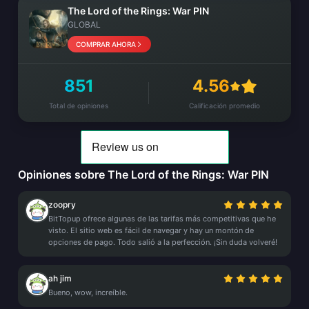
The Lord of the Rings: War PIN
GLOBAL
COMPRAR AHORA
851
4.56
Total de opiniones
Calificación promedio
Opiniones sobre The Lord of the Rings: War PIN
zoopry
BitTopup ofrece algunas de las tarifas más competitivas que he
visto. El sitio web es fácil de navegar y hay un montón de
opciones de pago. Todo salió a la perfección. ¡Sin duda volveré!
ah jim
Bueno, wow, increíble.