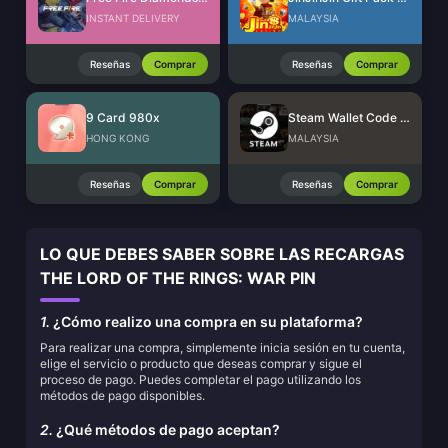
INSTANT DELIVERY
MALAYSIA
Reseñas
Comprar
Reseñas
Comprar
9 Card 980x
Steam Wallet Code (MYR)
HONG KONG
MALAYSIA
Reseñas
Comprar
Reseñas
Comprar
LO QUE DEBES SABER SOBRE LAS RECARGAS
THE LORD OF THE RINGS: WAR PIN
1.
¿Cómo realizo una compra en su plataforma?
Para realizar una compra, simplemente inicia sesión en tu cuenta,
elige el servicio o producto que deseas comprar y sigue el
proceso de pago. Puedes completar el pago utilizando los
métodos de pago disponibles.
2.
¿Qué métodos de pago aceptan?