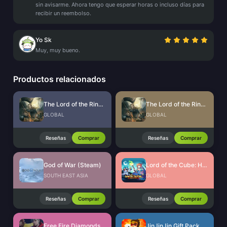
sin avisarme. Ahora tengo que esperar horas o incluso días para
recibir un reembolso.
Yo Sk
Muy, muy bueno.
Productos relacionados
The Lord of the Rings: Rise to War Gems
The Lord of the Rings: Rise to War Gift Packs
GLOBAL
GLOBAL
Reseñas
Comprar
Reseñas
Comprar
God of War (Steam)
Lord of the Cube: Heroes RPG Voucher
SOUTH EAST ASIA
GLOBAL
Reseñas
Comprar
Reseñas
Comprar
Free Fire Diamonds EU + TR
JinJinJin Gift Pack Redeem Code