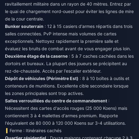
ravitaillement militaire dans un rayon de 40 mètres. Entrez par
le quai de chargement nord-ouest pour éviter les lignes de mire
de la cour centrale.
Bunker souterrain
: 12 à 15 casiers d'armes répartis dans trois
salles connectées. PvP intense mais volumes de cartes
exceptionnels. Nettoyez rapidement la première salle et
évaluez les bruits de combat avant de vous engager plus loin.
Deuxième étage de la caserne
: 5 à 7 caches cachées dans les
dortoirs et bureaux. La plupart des joueurs se précipitent au
rez-de-chaussée. Accès par l'escalier extérieur.
Dépôt de véhicules (Périmètre Est)
: 8 à 10 boîtes à outils et
conteneurs de munitions. Excellente cible secondaire lorsque
les zones principales sont trop actives.
Salles verrouillées du centre de commandement
:
Nécessitent des cartes d'accès rouges (25 000 Koens) mais
contiennent 3 à 4 mallettes d'armes premium. Rapporte
l'équivalent de 80 000 à 120 000 Koens sur 3-4 utilisations.
Ferme : Itinéraires cachés
Quartier résidentiel
: Douze maisons contenant chacune 2 à 3