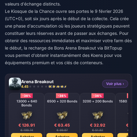
valeurs d'échange distincts.
Le Kiosque de la Chance ouvre ses portes le 9 février 2026
(UTC+0), soit six jours après le début de la collecte. Cela crée
une phase d'accumulation où les joueurs stratégiques peuvent
constituer leurs réserves avant de passer aux échanges. Pour
obtenir des ressources immédiates et maximiser votre farm dès
le début, la
recharge de Bons Arena Breakout
via BitTopup
vous permet d'obtenir instantanément des Koens pour vos
équipements premium et vos clés de conteneurs.
Arena Breakout
Voir plus ›
4.45
658 vendu
-36%
-36%
-36%
-36
13000 + 640
6500 + 320 Bonds
3200 + 200 Bonds
Bonds
€ 126.91
€ 63.45
€ 32.92
€ 16.
€ 199.74
€ 99.87
€ 51.82
€ 25.
Acheter
Acheter
Acheter
Achet