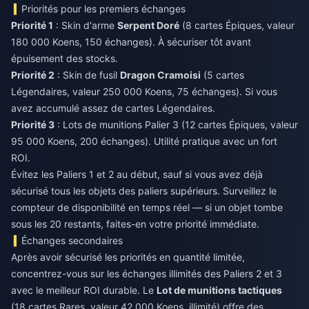
Priorités pour les premiers échanges
Priorité 1
: Skin d'arme
Serpent Doré
(8 cartes Épiques, valeur
180 000 Koens, 150 échanges). À sécuriser tôt avant
épuisement des stocks.
Priorité 2
: Skin de fusil
Dragon Cramoisi
(5 cartes
Légendaires, valeur 250 000 Koens, 75 échanges). Si vous
avez accumulé assez de cartes Légendaires.
Priorité 3
: Lots de munitions Palier 3 (12 cartes Épiques, valeur
95 000 Koens, 200 échanges). Utilité pratique avec un fort
ROI.
Évitez les Paliers 1 et 2 au début, sauf si vous avez déjà
sécurisé tous les objets des paliers supérieurs. Surveillez le
compteur de disponibilité en temps réel — si un objet tombe
sous les 20 restants, faites-en votre priorité immédiate.
Échanges secondaires
Après avoir sécurisé les priorités en quantité limitée,
concentrez-vous sur les échanges illimités des Paliers 2 et 3
avec le meilleur ROI durable. Le
Lot de munitions tactiques
(18 cartes Rares, valeur 42 000 Koens, illimité) offre des