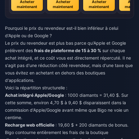
Acheter
Acheter
Acheter
Achet
maintenant
maintenant
maintenant
mainte
Pourquoi le prix du revendeur est-il bien inférieur à celui
d'Apple ou de Google ?
Le prix du revendeur est plus bas parce qu'Apple et Google
prélèvent des
frais de plateforme de 15 à 30 %
sur chaque
achat intégré, et ce coût vous est directement répercuté. Il ne
s'agit pas d'une réduction côté revendeur, mais d'une taxe que
vous évitez en achetant en dehors des boutiques
d'applications.
Voici la répartition structurelle :
Achat intégré Apple/Google
: 1000 diamants = 31,40 $. Sur
cette somme, environ 4,70 $ à 9,40 $ disparaissent dans la
commission d'Apple/Google avant même que Bigo ne voie un
centime.
Recharge web officielle
: 19,60 $ + 200 diamants de bonus.
Bigo contourne entièrement les frais de la boutique