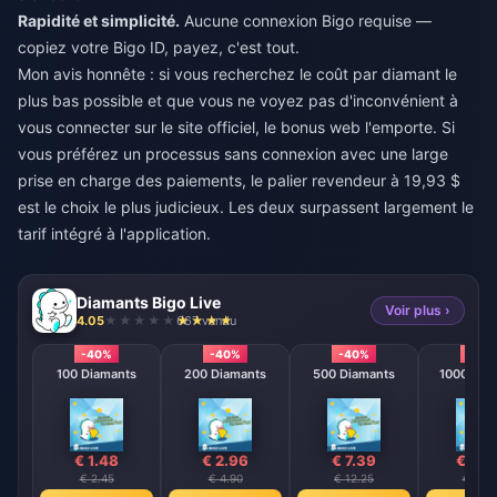
Rapidité et simplicité.
Aucune connexion Bigo requise —
copiez votre Bigo ID, payez, c'est tout.
Mon avis honnête : si vous recherchez le coût par diamant le
plus bas possible et que vous ne voyez pas d'inconvénient à
vous connecter sur le site officiel, le bonus web l'emporte. Si
vous préférez un processus sans connexion avec une large
prise en charge des paiements, le palier revendeur à 19,93 $
est le choix le plus judicieux. Les deux surpassent largement le
tarif intégré à l'application.
Diamants Bigo Live
Voir plus ›
4.05
667 vendu
-40%
-40%
-40%
-40
100 Diamants
200 Diamants
500 Diamants
1000 Dia
€ 1.48
€ 2.96
€ 7.39
€ 14.
€ 2.45
€ 4.90
€ 12.25
€ 24.