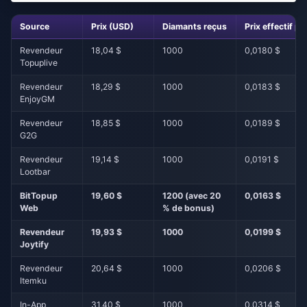
Source
Prix (USD)
Diamants reçus
Prix effectif p
Revendeur
18,04 $
1000
0,0180 $
Topuplive
Revendeur
18,29 $
1000
0,0183 $
EnjoyGM
Revendeur
18,85 $
1000
0,0189 $
G2G
Revendeur
19,14 $
1000
0,0191 $
Lootbar
BitTopup
19,60 $
1200 (avec 20
0,0163 $
Web
% de bonus)
Revendeur
19,93 $
1000
0,0199 $
Joytify
Revendeur
20,64 $
1000
0,0206 $
Itemku
In-App
31,40 $
1000
0,0314 $