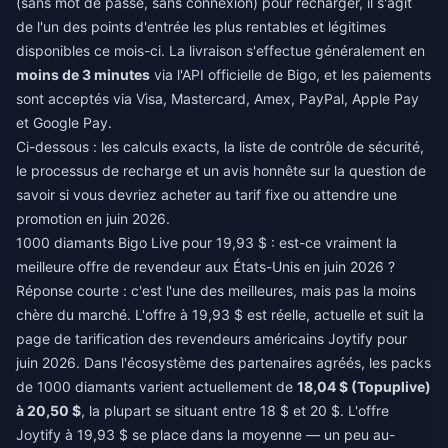
(sans mot de passe, sans connexion) pour recharger, il s'agit
de l'un des points d'entrée les plus rentables et légitimes
disponibles ce mois-ci. La livraison s'effectue généralement en
moins de 3 minutes
via l'API officielle de Bigo, et les paiements
sont acceptés via Visa, Mastercard, Amex, PayPal, Apple Pay
et Google Pay.
Ci-dessous : les calculs exacts, la liste de contrôle de sécurité,
le processus de recharge et un avis honnête sur la question de
savoir si vous devriez acheter au tarif fixe ou attendre une
promotion en juin 2026.
1000 diamants Bigo Live pour 19,93 $ : est-ce vraiment la
meilleure offre de revendeur aux États-Unis en juin 2026 ?
Réponse courte : c'est l'une des meilleures, mais pas la moins
chère du marché. L'offre à 19,93 $ est réelle, actuelle et suit la
page de tarification des revendeurs américains Joytify pour
juin 2026. Dans l'écosystème des partenaires agréés, les packs
de 1000 diamants varient actuellement de
18,04 $ (Topuplive)
à 20,50 $
, la plupart se situant entre 18 $ et 20 $. L'offre
Joytify à 19,93 $ se place dans la moyenne — un peu au-