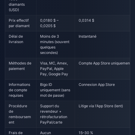
diamants
(USD)
Prix effectif
0,0180 $ –
0,0314 $
par diamant
0,0205 $
Délai de
Moins de 3
Instantané
livraison
minutes (souvent
quelques
secondes)
Méthodes de
Visa, MC, Amex,
Compte App Store uniquement
paiement
PayPal, Apple
Pay, Google Pay
Informations
Bigo ID
Connexion App Store
de compte
uniquement (sans
requises
mot de passe)
Procédure
Support du
Litige via l'App Store (lent)
de
revendeur +
remboursem
rétrofacturation
ent
PayPal/carte
Frais de
Aucun
15–30 %