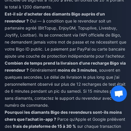
le total à 1200 diamants.
Est-il sûr d'acheter des diamants Bigo auprès d'un
revendeur ?
Oui — à condition que le revendeur soit un
partenaire agréé (BitTopup, EnjoyGM, Topuplive, Livesbuy,
Joytify, Lootbar). Ils se connectent via l'API officielle de Bigo,
ne demandent jamais votre mot de passe et ne nécessitent que
votre Bigo ID public. Le paiement par PayPal ou carte bancaire
ajoute une couche de protection indépendante pour l'acheteur.
Combien de temps prend la livraison d'une recharge Bigo via
revendeur ?
Généralement
moins de 3 minutes
, souvent en
quelques secondes. Le délai de livraison le plus long que j'ai
personnellement observé sur plus de 12 recharges de test était
de 6 minutes pendant un pic du samedi. Si 15 minutes passent
sans diamants, contactez le support du revendeur avec votre
numéro de commande.
Pourquoi les diamants Bigo des revendeurs sont-ils moins
chers que l'achat in-app ?
Parce qu'Apple et Google prélèvent
des
frais de plateforme de 15 à 30 %
sur chaque transaction