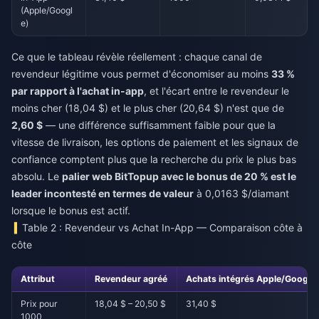
(Apple/Googl
e)
Ce que le tableau révèle réellement : chaque canal de
revendeur légitime vous permet d'économiser au moins
33 %
par rapport à l'achat in-app
, et l'écart entre le revendeur le
moins cher (18,04 $) et le plus cher (20,64 $) n'est que de
2,60 $
— une différence suffisamment faible pour que la
vitesse de livraison, les options de paiement et les signaux de
confiance comptent plus que la recherche du prix le plus bas
absolu. Le
palier web BitTopup avec le bonus de 20 % est le
leader incontesté en termes de valeur
à 0,0163 $/diamant
lorsque le bonus est actif.
Table 2 : Revendeur vs Achat In-App — Comparaison côte à
côte
Attribut
Revendeur agréé
Achats intégrés Apple/Google
Prix pour
18,04 $ – 20,50 $
31,40 $
1000