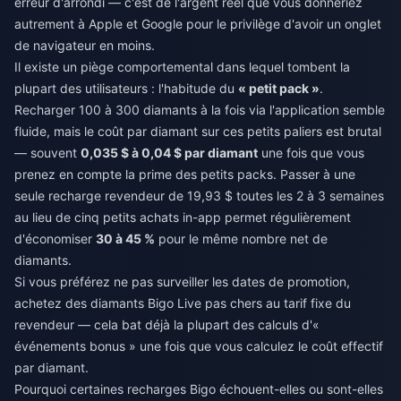
erreur d'arrondi — c'est de l'argent réel que vous donneriez
autrement à Apple et Google pour le privilège d'avoir un onglet
de navigateur en moins.
Il existe un piège comportemental dans lequel tombent la
plupart des utilisateurs : l'habitude du
« petit pack »
.
Recharger 100 à 300 diamants à la fois via l'application semble
fluide, mais le coût par diamant sur ces petits paliers est brutal
— souvent
0,035 $ à 0,04 $ par diamant
une fois que vous
prenez en compte la prime des petits packs. Passer à une
seule recharge revendeur de 19,93 $ toutes les 2 à 3 semaines
au lieu de cinq petits achats in-app permet régulièrement
d'économiser
30 à 45 %
pour le même nombre net de
diamants.
Si vous préférez ne pas surveiller les dates de promotion,
achetez des diamants Bigo Live pas chers
au tarif fixe du
revendeur — cela bat déjà la plupart des calculs d'«
événements bonus » une fois que vous calculez le coût effectif
par diamant.
Pourquoi certaines recharges Bigo échouent-elles ou sont-elles