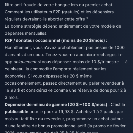
filtre anti-fraude de votre banque lors du premier achat.
Comment les utilisateurs F2P (gratuits) et les dépensiers
réguliers devraient-ils aborder cette offre ?
La bonne stratégie dépend entièrement de votre modèle de
dépenses mensuelles.
F2P / donateur occasionnel (moins de 20 $/mois) :
Honnêtement, vous n'avez probablement pas besoin de 1000
diamants d'un coup. Tenez-vous-en aux micro-recharges in-
app
uniquement
si vous dépensez moins de 10 $/trimestre — à
ce niveau, la commodité l'emporte réellement sur les
économies. Si vous dépassez les 20 $ même
occasionnellement, passez directement au palier revendeur à
19,93 $ et considérez-le comme une réserve de dons pour 2 à
3 mois.
Dépensier de milieu de gamme (20 $ – 100 $/mois) :
C'est le
public cible
pour le pack à 19,93 $. Achetez 1 à 2 packs par
mois au tarif fixe du revendeur, programmez un achat autour
d'une fenêtre de bonus promotionnel actif (la promo de février
2026, par exemple, ajoutait 25 à 35 % de bonus