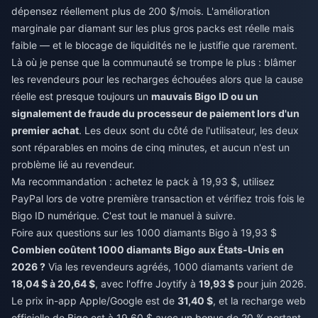
dépensez réellement plus de 200 $/mois. L'amélioration
marginale par diamant sur les plus gros packs est réelle mais
faible — et le blocage de liquidités ne le justifie que rarement.
Là où je pense que la communauté se trompe le plus : blâmer
les revendeurs pour les recharges échouées alors que la cause
réelle est presque toujours un
mauvais Bigo ID ou un
signalement de fraude du processeur de paiement lors d'un
premier achat
. Les deux sont du côté de l'utilisateur, les deux
sont réparables en moins de cinq minutes, et aucun n'est un
problème lié au revendeur.
Ma recommandation : achetez le pack à 19,93 $, utilisez
PayPal lors de votre première transaction et vérifiez trois fois le
Bigo ID numérique. C'est tout le manuel à suivre.
Foire aux questions sur les 1000 diamants Bigo à 19,93 $
Combien coûtent 1000 diamants Bigo aux États-Unis en
2026 ?
Via les revendeurs agréés, 1000 diamants varient de
18,04 $ à 20,64 $
, avec l'offre Joytify à
19,93 $
pour juin 2026.
Le prix in-app Apple/Google est de
31,40 $
, et la recharge web
officielle de Bigo est à 19,60 $ avec un bonus de 20 % portant