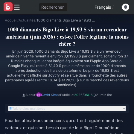
Rechercher
Français
/
Accueil
/
Actualités
/
1000 diamants Bigo Live à 19,93 $ via un revendeur américain (juin 2026) : est-ce l'offre légitime la moins chère ?
1000 diamants Bigo Live à 19,93 $ via un revendeur
américain (juin 2026) : est-ce l'offre légitime la moins
chère ?
En juin 2026, 1000 diamants Bigo Live à 19,93 $ via un revendeur
américain vérifié revient à environ 0,01993 $ par diamant, soit environ 37
% moins cher que l'achat intégré équivalent sur l'Apple App Store ou
Google Play, qui reste à 31,40 $ pour le même palier de 1000 diamants
après déduction des frais de plateforme. Le prix de 19,93 $ est
actuellement affiché sur Joytify et se situe dans la fourchette des autres
partenaires agréés (entre 18,04 $ et 20,50 $ sur le marché des revendeurs
américains).
Auteur:
David Kim
Publié le:
2026/06/15
21 min lire
Table des matières
Pour les utilisateurs américains qui offrent régulièrement des
cadeaux et qui n'ont besoin que de leur Bigo ID numérique