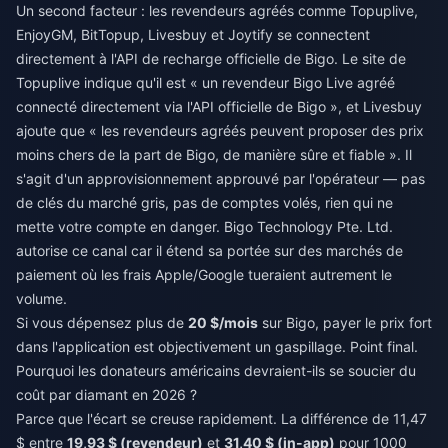
Un second facteur : les revendeurs agréés comme Topuplive,
EnjoyGM, BitTopup, Livesbuy et Joytify se connectent
directement à l'API de recharge officielle de Bigo. Le site de
Topuplive indique qu'il est « un revendeur Bigo Live agréé
connecté directement via l'API officielle de Bigo », et Livesbuy
ajoute que « les revendeurs agréés peuvent proposer des prix
moins chers de la part de Bigo, de manière sûre et fiable ». Il
s'agit d'un approvisionnement approuvé par l'opérateur — pas
de clés du marché gris, pas de comptes volés, rien qui ne
mette votre compte en danger. Bigo Technology Pte. Ltd.
autorise ce canal car il étend sa portée sur des marchés de
paiement où les frais Apple/Google tueraient autrement le
volume.
Si vous dépensez plus de
20 $/mois
sur Bigo, payer le prix fort
dans l'application est objectivement un gaspillage. Point final.
Pourquoi les donateurs américains devraient-ils se soucier du
coût par diamant en 2026 ?
Parce que l'écart se creuse rapidement. La différence de 11,47
$ entre
19,93 $ (revendeur)
et
31,40 $ (in-app)
pour 1000