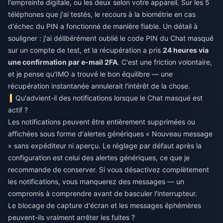
l'empreinte digitale, ou les deux selon votre appareil. Sur les 5
téléphones que j'ai testés, le recours à la biométrie en cas
d'échec du PIN a fonctionné de manière fiable. Un détail à
souligner : j'ai délibérément oublié le code PIN du Chat masqué
sur un compte de test, et la récupération a pris
24 heures via
une confirmation par e-mail 2FA
. C'est une friction volontaire,
et je pense qu'IMO a trouvé le bon équilibre — une
récupération instantanée annulerait l'intérêt de la chose.
Qu'advient-il des notifications lorsque le Chat masqué est
actif ?
Les notifications peuvent être entièrement supprimées ou
affichées sous forme d'alertes génériques « Nouveau message
» sans expéditeur ni aperçu. Le réglage par défaut après la
configuration est celui des alertes génériques, ce que je
recommande de conserver. Si vous désactivez complètement
les notifications, vous manquerez des messages — un
compromis à comprendre avant de basculer l'interrupteur.
Le blocage de capture d'écran et les messages éphémères
peuvent-ils vraiment arrêter les fuites ?