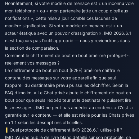
Honnêtement, si votre modèle de menace est « un inconnu vole
mon téléphone » ou « mon partenaire jette un coup d'œil aux
notifications », cette mise à jour comble ces lacunes de
manière significative. Si votre modèle de menace est « un
acteur étatique avec un pouvoir d'assignation », IMO 2026.6.1
n'est toujours pas l'outil approprié — nous y reviendrons dans
la section de comparaison.
Comment le chiffrement de bout en bout amélioré protège-t-il
réellement vos messages ?
Le chiffrement de bout en bout (E2EE) amélioré chiffre le
contenu des messages sur votre appareil afin que seul
l'appareil du destinataire prévu puisse les déchiffrer. Selon la
FAQ d'imo.im, « Le Chat privé ajoute le chiffrement de bout en
bout pour que seuls l'expéditeur et le destinataire puissent lire
les messages ; IMO ne peut pas accéder au contenu. » C'est la
garantie sur le contenu — et elle est réelle pour les Chats privés
en 1:1 selon les descriptions officielles.
Quel protocole de chiffrement IMO 2026.6.1 utilise-t-il ?
IMO n'a pas publié de livre blanc détaillé sur son protocole, ce