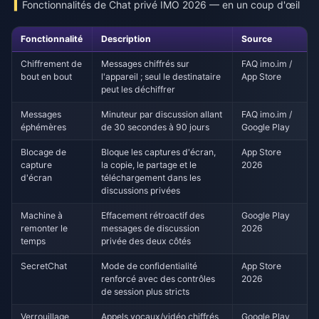
Fonctionnalités de Chat privé IMO 2026 — en un coup d'œil
Fonctionnalité
Description
Source
Chiffrement de
Messages chiffrés sur
FAQ imo.im /
bout en bout
l'appareil ; seul le destinataire
App Store
peut les déchiffrer
Messages
Minuteur par discussion allant
FAQ imo.im /
éphémères
de 30 secondes à 90 jours
Google Play
Blocage de
Bloque les captures d'écran,
App Store
capture
la copie, le partage et le
2026
d'écran
téléchargement dans les
discussions privées
Machine à
Effacement rétroactif des
Google Play
remonter le
messages de discussion
2026
temps
privée des deux côtés
SecretChat
Mode de confidentialité
App Store
renforcé avec des contrôles
2026
de session plus stricts
Verrouillage
Appels vocaux/vidéo chiffrés
Google Play