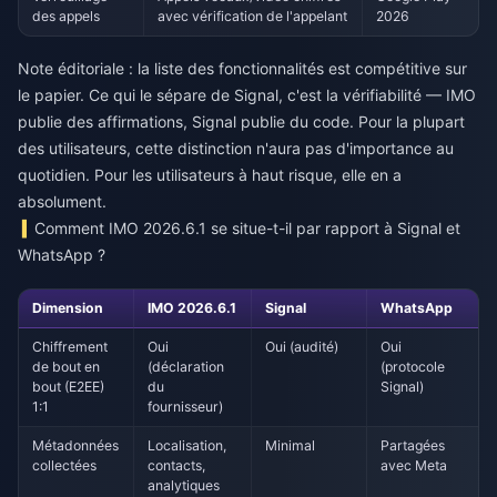
des appels
avec vérification de l'appelant
2026
Note éditoriale : la liste des fonctionnalités est compétitive sur
le papier. Ce qui le sépare de Signal, c'est la vérifiabilité — IMO
publie des affirmations, Signal publie du code. Pour la plupart
des utilisateurs, cette distinction n'aura pas d'importance au
quotidien. Pour les utilisateurs à haut risque, elle en a
absolument.
Comment IMO 2026.6.1 se situe-t-il par rapport à Signal et
WhatsApp ?
Dimension
IMO 2026.6.1
Signal
WhatsApp
Chiffrement
Oui
Oui (audité)
Oui
de bout en
(déclaration
(protocole
bout (E2EE)
du
Signal)
1:1
fournisseur)
Métadonnées
Localisation,
Minimal
Partagées
collectées
contacts,
avec Meta
analytiques