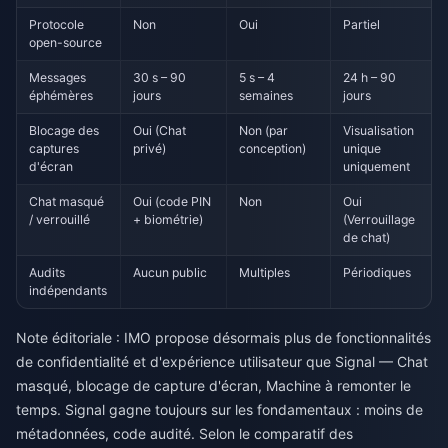
Protocole
Non
Oui
Partiel
open-source
Messages
30 s – 90
5 s – 4
24 h – 90
éphémères
jours
semaines
jours
Blocage des
Oui (Chat
Non (par
Visualisation
captures
privé)
conception)
unique
d'écran
uniquement
Chat masqué
Oui (code PIN
Non
Oui
/ verrouillé
+ biométrie)
(Verrouillage
de chat)
Audits
Aucun public
Multiples
Périodiques
indépendants
Note éditoriale : IMO propose désormais plus de fonctionnalités
de confidentialité et d'expérience utilisateur que Signal — Chat
masqué, blocage de capture d'écran, Machine à remonter le
temps. Signal gagne toujours sur les fondamentaux : moins de
métadonnées, code audité. Selon le comparatif des