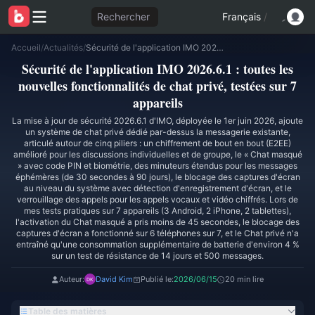
Rechercher
Français
/
Accueil
/
Actualités
/
Sécurité de l'application IMO 2026.6.1 : toutes les nouvelles fonctionnalités de chat privé, testées sur 7 appareils
Sécurité de l'application IMO 2026.6.1 : toutes les
nouvelles fonctionnalités de chat privé, testées sur 7
appareils
La mise à jour de sécurité 2026.6.1 d'IMO, déployée le 1er juin 2026, ajoute
un système de chat privé dédié par-dessus la messagerie existante,
articulé autour de cinq piliers : un chiffrement de bout en bout (E2EE)
amélioré pour les discussions individuelles et de groupe, le « Chat masqué
» avec code PIN et biométrie, des minuteurs étendus pour les messages
éphémères (de 30 secondes à 90 jours), le blocage des captures d'écran
au niveau du système avec détection d'enregistrement d'écran, et le
verrouillage des appels pour les appels vocaux et vidéo chiffrés. Lors de
mes tests pratiques sur 7 appareils (3 Android, 2 iPhone, 2 tablettes),
l'activation du Chat masqué a pris moins de 45 secondes, le blocage des
captures d'écran a fonctionné sur 6 téléphones sur 7, et le Chat privé n'a
entraîné qu'une consommation supplémentaire de batterie d'environ 4 %
sur un test de résistance de 14 jours et 500 messages.
Auteur:
David Kim
Publié le:
2026/06/15
20 min lire
Table des matières