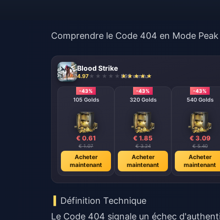
Comprendre le Code 404 en Mode Peak
Blood Strike
4.97
898 vendu
-43%
-43%
-43%
105 Golds
320 Golds
540 Golds
€ 0.61
€ 1.85
€ 3.09
€ 1.07
€ 3.24
€ 5.40
Acheter
Acheter
Acheter
maintenant
maintenant
maintenant
Définition Technique
Le Code 404 signale un échec d'authentifi