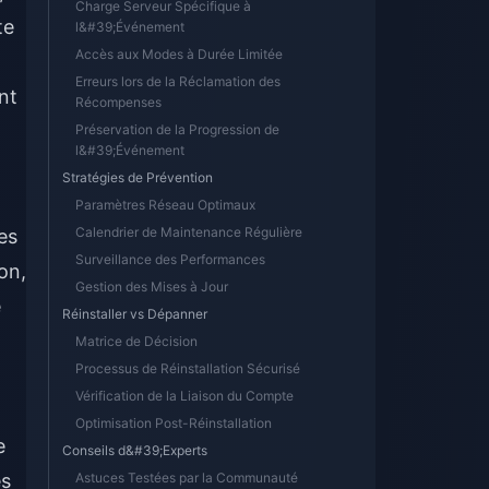
Charge Serveur Spécifique à
te
l&#39;Événement
Accès aux Modes à Durée Limitée
Erreurs lors de la Réclamation des
nt
Récompenses
Préservation de la Progression de
l&#39;Événement
Stratégies de Prévention
Paramètres Réseau Optimaux
Calendrier de Maintenance Régulière
es
Surveillance des Performances
on,
Gestion des Mises à Jour
e
Réinstaller vs Dépanner
Matrice de Décision
Processus de Réinstallation Sécurisé
Vérification de la Liaison du Compte
Optimisation Post-Réinstallation
e
Conseils d&#39;Experts
es
Astuces Testées par la Communauté