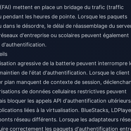
(FAI) mettent en place un bridage du trafic (traffic
eu pendant les heures de pointe. Lorsque les paquets
u dans le désordre, le délai de réassemblage du serve
es réseaux d'entreprise ou scolaires peuvent également
 d'authentification.
ils
isation agressive de la batterie peuvent interrompre l
aintien de l'état d'authentification. Lorsque le client
ier plan manquent de contexte de session, déclencha
risations de données cellulaires restrictives peuvent
is bloquer les appels API d'authentification ultérieurs
cations liées à la virtualisation. BlueStacks, LDPlaye
nts réseau différents. Lorsque les adaptateurs rés
uire correctement les paquets d'authentification entr