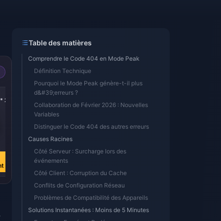
Table des matières
Comprendre le Code 404 en Mode Peak
Définition Technique
Pourquoi le Mode Peak génère-t-il plus
-43%
-43%
d&#39;erreurs ?
* 2
5800 Golds * 4
5800 Golds * 8
Collaboration de Février 2026 : Nouvelles
Variables
Distinguer le Code 404 des autres erreurs
€ 123.52
€ 247.04
Causes Racines
€ 216.16
€ 432.33
Côté Serveur : Surcharge lors des
Acheter
Acheter
événements
nt
maintenant
maintenant
Côté Client : Corruption du Cache
Conflits de Configuration Réseau
Problèmes de Compatibilité des Appareils
Solutions Instantanées : Moins de 5 Minutes
r