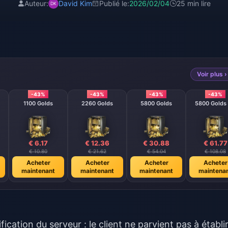
Auteur:
David Kim
Publié le:
2026/02/04
25 min lire
Voir plus ›
-43%
-43%
-43%
-43%
1100 Golds
2260 Golds
5800 Golds
5800 Golds 
€ 6.17
€ 12.36
€ 30.88
€ 61.77
€ 10.80
€ 21.62
€ 54.04
€ 108.08
Acheter
Acheter
Acheter
Acheter
maintenant
maintenant
maintenant
maintena
cation du serveur : le client ne parvient pas à établi