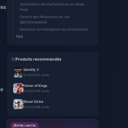
Optimisation des Performances en Mode
des
Peak
Gestion des Ressources en cas
d&#39;Instabilité
Maximiser la Participation aux Événements
FAQ
r
Produits recommandés
Identity V
GLOBAL
925 vendu
Honor of Kings
te
GLOBAL
808 vendu
Blood Strike
GLOBAL
898 vendu
OFFRE LIMITÉE