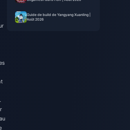
Guide de build de Yangyang Xuanling |
Août 2026
ur
es
nt
.
r
eau
e