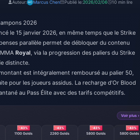
Auteur:
Marcus Chen
Publié le:
2026/02/06
10 min lire
e tampons 2026
ncé le 15 janvier 2026, en même temps que le Strike
penses parallèle permet de débloquer du contenu
 EMMA
Royal
, via la progression des paliers du Strike
e distincte.
e montant est intégralement remboursé au palier 50,
ite pour les joueurs assidus. La
recharge d'Or Blood
ntané au Pass Élite avec des tarifs compétitifs.
Voir plus ›
-43%
-43%
-43%
-43%
1100 Golds
2260 Golds
5800 Golds
5800 Golds 