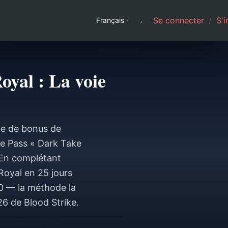
Se connecter
/
S'i
Français
/
yal : La voie
me de bonus de
ke Pass « Dark Take
. En complétant
oyal en 25 jours
50 — la méthode la
6 de Blood Strike.