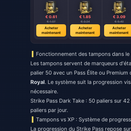
€ 0.61
€ 1.85
€ 3.09
€ 1.07
€ 3.24
€ 5.40
Acheter
Acheter
Acheter
maintenant
maintenant
maintenant
Fonctionnement des tampons dans le 
Les tampons servent de marqueurs d'étap
palier 50 avec un Pass Élite ou Premiu
Royal
. Le système suit la progression v
nécessaire.
Strike Pass Dark Take : 50 paliers sur 4
paliers par jour.
Tampons vs XP : Système de progress
La progression du Strike Pass repose sur 