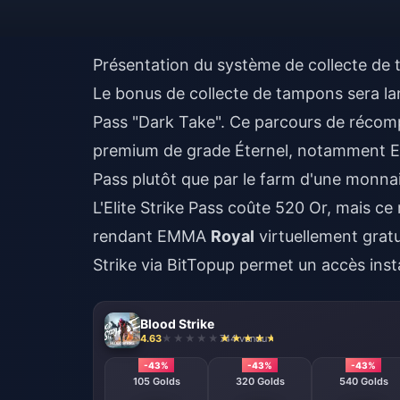
Présentation du système de collecte d
Le bonus de collecte de tampons sera la
Pass "Dark Take". Ce parcours de récom
premium de grade Éternel, notamment
Pass plutôt que par le farm d'une monnai
L'Elite Strike Pass coûte 520 Or, mais c
rendant EMMA
Royal
virtuellement gratu
Strike
via BitTopup permet un accès insta
Blood Strike
4.63
744 vendu
-43%
-43%
-43%
105 Golds
320 Golds
540 Golds