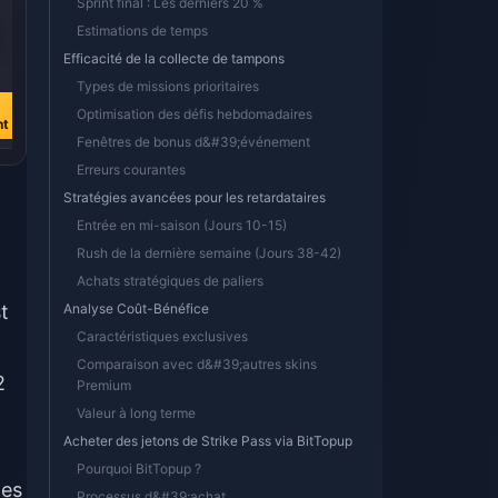
Sprint final : Les derniers 20 %
Estimations de temps
Efficacité de la collecte de tampons
€ 123.52
€ 247.04
€ 216.16
€ 432.33
Types de missions prioritaires
Acheter
Acheter
Optimisation des défis hebdomadaires
nt
maintenant
maintenant
Fenêtres de bonus d&#39;événement
Erreurs courantes
Stratégies avancées pour les retardataires
Entrée en mi-saison (Jours 10-15)
Rush de la dernière semaine (Jours 38-42)
Achats stratégiques de paliers
t
Analyse Coût-Bénéfice
Caractéristiques exclusives
Comparaison avec d&#39;autres skins
2
Premium
Valeur à long terme
Acheter des jetons de Strike Pass via BitTopup
Pourquoi BitTopup ?
les
Processus d&#39;achat