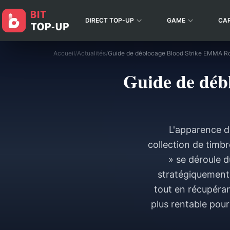
DIRECT TOP-UP
GAME
CA
Accueil
/
Actualités
/
Guide de déb
L'apparence d
collection de timb
» se déroule d
stratégiquement
tout en récupéran
plus rentable pou