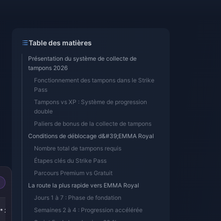
Table des matières
Présentation du système de collecte de
tampons 2026
Fonctionnement des tampons dans le Strike
Pass
Tampons vs XP : Système de progression
double
Paliers de bonus de la collecte de tampons
Conditions de déblocage d&#39;EMMA Royal
Nombre total de tampons requis
Étapes clés du Strike Pass
Parcours Premium vs Gratuit
La route la plus rapide vers EMMA Royal
Jours 1 à 7 : Phase de fondation
-43%
-43%
Semaines 2 à 4 : Progression accélérée
* 2
5800 Golds * 4
5800 Golds * 8