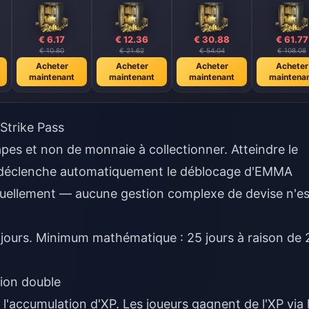
€ 6.17
€ 12.36
€ 30.88
€ 61.77
€ 10.80
€ 21.62
€ 54.04
€ 108.08
Acheter
Acheter
Acheter
Acheter
maintenant
maintenant
maintenant
maintena
Strike Pass
es et non de monnaie à collectionner. Atteindre le
m déclenche automatiquement le déblocage d'EMMA
isuellement — aucune gestion complexe de devise n'es
2 jours. Minimum mathématique : 25 jours à raison de 
ion double
l'accumulation d'XP. Les joueurs gagnent de l'XP via 