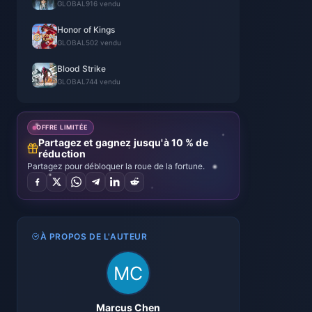
GLOBAL
916 vendu
Honor of Kings
GLOBAL
502 vendu
Blood Strike
GLOBAL
744 vendu
OFFRE LIMITÉE
Partagez et gagnez jusqu'à 10 % de
réduction
Partagez pour débloquer la roue de la fortune.
À PROPOS DE L'AUTEUR
Marcus Chen