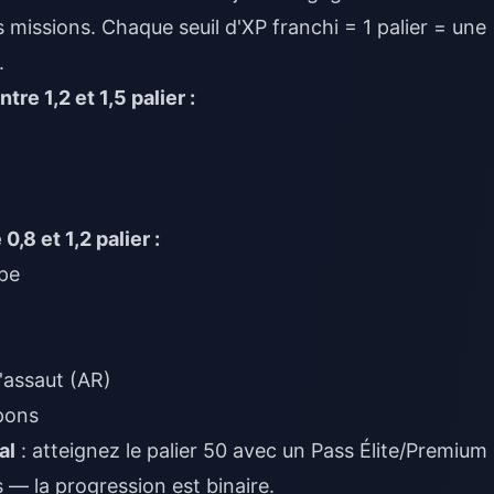
s missions. Chaque seuil d'XP franchi = 1 palier = une
.
re 1,2 et 1,5 palier :
,8 et 1,2 palier :
ipe
d'assaut (AR)
mpons
al
: atteignez le palier 50 avec un Pass Élite/Premium
es — la progression est binaire.