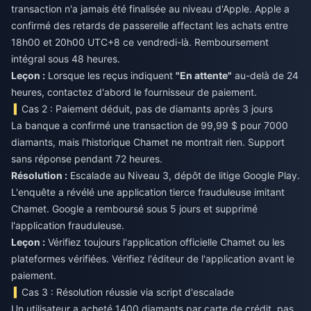
transaction n'a jamais été finalisée au niveau d'Apple. Apple a
confirmé des retards de passerelle affectant les achats entre
18h00 et 20h00 UTC+8 ce vendredi-là. Remboursement
intégral sous 48 heures.
Leçon :
Lorsque les reçus indiquent
"En attente"
au-delà de 24
heures, contactez d'abord le fournisseur de paiement.
Cas 2 : Paiement déduit, pas de diamants après 3 jours
La banque a confirmé une transaction de 99,99 $ pour 7000
diamants, mais l'historique Chamet ne montrait rien. Support
sans réponse pendant 72 heures.
Résolution :
Escalade au Niveau 3, dépôt de litige Google Play.
L'enquête a révélé une application tierce frauduleuse imitant
Chamet. Google a remboursé sous 5 jours et supprimé
l'application frauduleuse.
Leçon :
Vérifiez toujours l'application officielle Chamet ou les
plateformes vérifiées. Vérifiez l'éditeur de l'application avant le
paiement.
Cas 3 : Résolution réussie via script d'escalade
Un utilisateur a acheté 1400 diamants par carte de crédit, pas