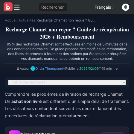
Rechercher
Français
/
Accueil
/
Actualités
/
Recharge Chamet non reçue ? Guide de récupération 2026 + Remboursement
Recharge Chamet non reçue ? Guide de récupération
2026 + Remboursement
95 % des recharges Chamet sont effectuées en moins de 5 minutes dans
des conditions normales. Ce guide propose des modèles de réclamation,
des listes de preuves à fournir et des actions par étapes pour récupérer
vos diamants manquants ou obtenir un remboursement.
Auteur:
Olivia Thompson
Publié le:
2026/02/06
19 min lire
Table des matières
Comprendre les problèmes de livraison de recharge Chamet
Un
achat non livré
est différent d'un simple délai de traitement.
Les utilisateurs confondent souvent les deux et lancent des
procédures de réclamation prématurément.