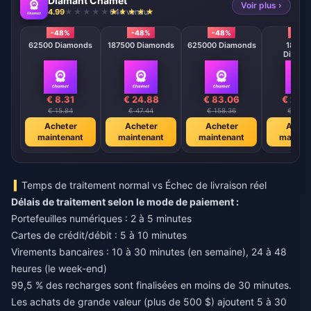
Diamant Chamet
Voir plus ›
4.99
644 vendu
-48%
-48%
-48%
-48
62500 Diamonds
187500 Diamonds
625000 Diamonds
18750
Diamo
€ 8.31
€ 24.88
€ 83.06
€ 248
€ 15.84
€ 47.44
€ 158.36
€ 474.
Acheter
Acheter
Acheter
Achet
maintenant
maintenant
maintenant
mainte
Temps de traitement normal vs Échec de livraison réel
Délais de traitement selon le mode de paiement :
Portefeuilles numériques : 2 à 5 minutes
Cartes de crédit/débit : 5 à 10 minutes
Virements bancaires : 10 à 30 minutes (en semaine), 24 à 48
heures (le week-end)
99,5 % des recharges sont finalisées en moins de 30 minutes.
Les achats de grande valeur (plus de 500 $) ajoutent 5 à 30