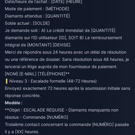
Date/heure de l'achat : [DATE] [HEURE]
Mode de paiement : [MÉTHODE]
Diamants attendus : [QUANTITÉ]
Solde actuel : [SOLDE]
Je demande soit : A) Le crédit immédiat de [QUANTITÉ]
diamants sur l'ID utilisateur [ID], SOIT B) Le remboursement
intégral de [MONTANT] [DEVISE].
Merci de répondre sous 24 heures avec un délai de résolution
ou une référence de dossier. Sans résolution sous 48 heures, je
lancerai un litige auprès de mon fournisseur de paiement.
[NOM] [E-MAIL] [TÉLÉPHONE]**
Niveau 3 : Escalade formelle (48-72 Heures)
Envoyez exactement 72 heures après la soumission initiale sans
réponse concrète.
Modèle :
**Objet : ESCALADE REQUISE - Diamants manquants non
résolus - Commande [NUMÉRO]
Troisième contact concernant la commande [NUMÉRO] passée
il y a [XX] heures.