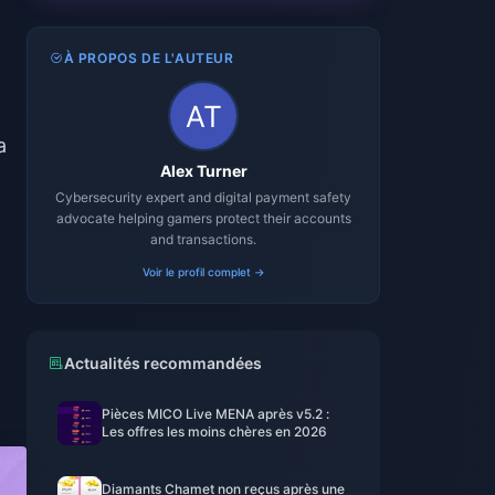
À PROPOS DE L'AUTEUR
a
Alex Turner
Cybersecurity expert and digital payment safety
advocate helping gamers protect their accounts
and transactions.
Voir le profil complet →
Actualités recommandées
Pièces MICO Live MENA après v5.2 :
Les offres les moins chères en 2026
Diamants Chamet non reçus après une