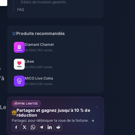
Délais de livraison garantis
FAQ
Produits recommandés
Diamant Chamet
GLOBAL
763 vendu
Likee
GLOBAL
500 vendu
e
'à
MICO Live Coins
GLOBAL
535 vendu
OFFRE LIMITÉE
 Le
Partagez et gagnez jusqu'à 10 % de
réduction
u
Partagez pour débloquer la roue de la fortune.