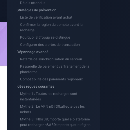
Délais attendus
Stratégies de prévention
Liste de vérification avant achat
Confirmer la région du compte avant la
recharge
Pourquoi BitTopup se distingue
Configurer des alertes de transaction
Dépannage avancé
Retards de synchronisation du serveur
Passerelle de paiement vs Traitement de la
plateforme
Compatibilité des paiements régionaux
Idées reçues courantes
Mythe 1 : Toutes les recharges sont
instantanées
Mythe 2 : Le VPN n&#39;affecte pas les
achats
Mythe 3 : N&#39;importe quelle plateforme
peut recharger n&#39;importe quelle région