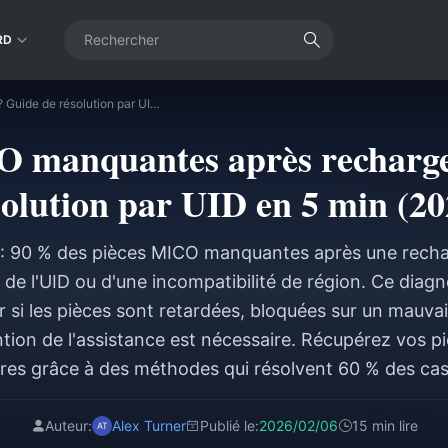
RD
Pièces MICO manquantes après recharge ? Guide de résolution par UID en 5 min (2026)
O manquantes après recharge
solution par UID en 5 min (20
: 90 % des pièces MICO manquantes après une rech
e de l'UID ou d'une incompatibilité de région. Ce diag
r si les pièces sont retardées, bloquées sur un mauva
ntion de l'assistance est nécessaire. Récupérez vos
res grâce à des méthodes qui résolvent 60 % des ca
Auteur:
Alex Turner
Publié le:
2026/02/06
15 min lire