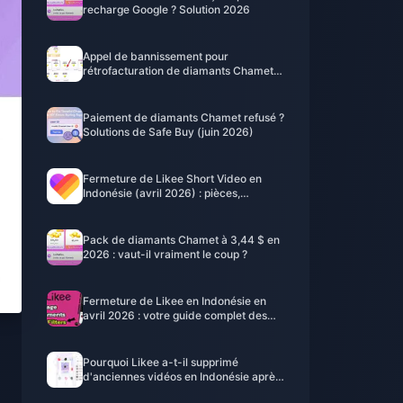
recharge Google ? Solution 2026
Appel de bannissement pour
rétrofacturation de diamants Chamet
2026 : le taux de réussite est-il
vraiment de 0 % ?
Paiement de diamants Chamet refusé ?
Solutions de Safe Buy (juin 2026)
Fermeture de Likee Short Video en
Indonésie (avril 2026) : pièces,
sauvegarde et prochaines étapes
Pack de diamants Chamet à 3,44 $ en
2026 : vaut-il vraiment le coup ?
Fermeture de Likee en Indonésie en
avril 2026 : votre guide complet des
prochaines étapes
Pourquoi Likee a-t-il supprimé
d'anciennes vidéos en Indonésie après
avril 2026 ?