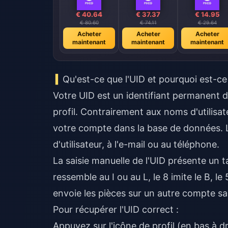
€ 40.64
€ 37.37
€ 14.95
€ 80.60
€ 74.11
€ 29.64
Acheter
Acheter
Acheter
maintenant
maintenant
maintenant
Qu'est-ce que l'UID et pourquoi est-ce
Votre UID est un identifiant permanent de
profil. Contrairement aux noms d'utilisa
votre compte dans la base de données. L
d'utilisateur, à l'e-mail ou au téléphone.
La saisie manuelle de l'UID présente un ta
ressemble au I ou au L, le 8 imite le B, le
envoie les pièces sur un autre compte sa
Pour récupérer l'UID correct :
Appuyez sur l'icône de profil (en bas à dr