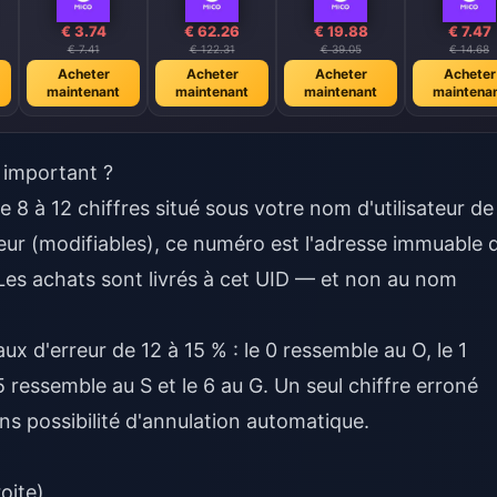
€ 3.74
€ 62.26
€ 19.88
€ 7.47
€ 7.41
€ 122.31
€ 39.05
€ 14.68
Acheter
Acheter
Acheter
Acheter
maintenant
maintenant
maintenant
maintena
 important ?
 8 à 12 chiffres situé sous votre nom d'utilisateur de
teur (modifiables), ce numéro est l'adresse immuable 
es achats sont livrés à cet UID — et non au nom
ux d'erreur de 12 à 15 % : le 0 ressemble au O, le 1
 5 ressemble au S et le 6 au G. Un seul chiffre erroné
ns possibilité d'annulation automatique.
oite)