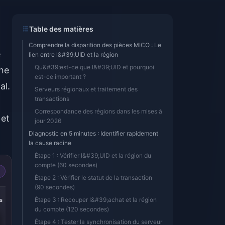
Table des matières
Comprendre la disparition des pièces MICO : Le
e
lien entre l&#39;UID et la région
Qu&#39;est-ce que l&#39;UID et pourquoi
nne
est-ce important ?
al.
Serveurs régionaux et traitement des
transactions
Correspondance des régions dans les mises à
 et
jour 2026
Diagnostic en 5 minutes : Identifier rapidement
la cause racine
Étape 1 : Vérifier l&#39;UID et la région du
compte (60 secondes)
Étape 2 : Vérifier le statut de la transaction
(90 secondes)
-14%
-13%
Étape 3 : Recouper l&#39;achat et la région
s
445 Coins
100 Coins
du compte (120 secondes)
Étape 4 : Tester la synchronisation du serveur