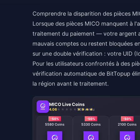
Comprendre la disparition des pièces MICO
Lorsque des pièces MICO manquent à l'a
traitement du paiement — votre argent a 
mauvais comptes ou restent bloquées en 
sur une double vérification : votre UID (Id
Pour les utilisateurs confrontés à des
pi
vérification automatique de BitTopup élim
la région avant le traitement.
MICO Live Coins
4.06
535 vendu
-50%
-50%
-50%
5580 Coins
5330 Coins
2100 Coins