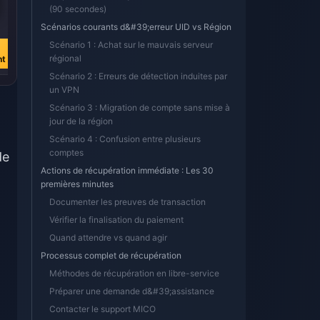
(90 secondes)
€ 3.24
€ 0.75
Scénarios courants d&#39;erreur UID vs Région
€ 3.75
€ 0.86
Scénario 1 : Achat sur le mauvais serveur
Acheter
Acheter
régional
nt
maintenant
maintenant
Scénario 2 : Erreurs de détection induites par
un VPN
Scénario 3 : Migration de compte sans mise à
jour de la région
Scénario 4 : Confusion entre plusieurs
comptes
de
Actions de récupération immédiate : Les 30
premières minutes
Documenter les preuves de transaction
Vérifier la finalisation du paiement
Quand attendre vs quand agir
Processus complet de récupération
Méthodes de récupération en libre-service
Préparer une demande d&#39;assistance
Contacter le support MICO