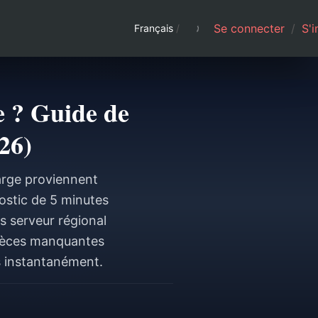
Se connecter
/
S'i
Français
/
 ? Guide de
26)
arge proviennent
nostic de 5 minutes
is serveur régional
 pièces manquantes
s instantanément.