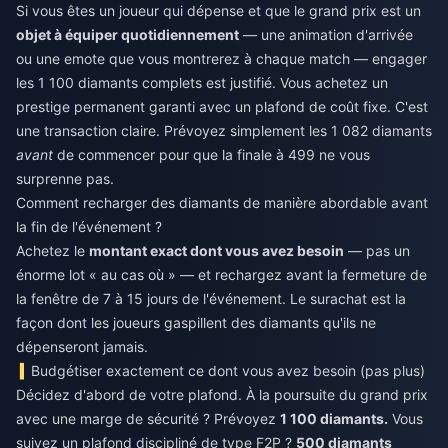
Si vous êtes un joueur qui dépense et que le grand prix est un
objet à équiper quotidiennement
— une animation d'arrivée
ou une emote que vous montrerez à chaque match — engager
les 1 100 diamants complets est justifié. Vous achetez un
prestige permanent garanti avec un plafond de coût fixe. C'est
une transaction claire. Prévoyez simplement les 1 082 diamants
avant
de commencer pour que la finale à 499 ne vous
surprenne pas.
Comment recharger des diamants de manière abordable avant
la fin de l'événement ?
Achetez le
montant exact dont vous avez besoin
— pas un
énorme lot « au cas où » — et rechargez avant la fermeture de
la fenêtre de 7 à 15 jours de l'événement. Le surachat est la
façon dont les joueurs gaspillent des diamants qu'ils ne
dépenseront jamais.
Budgétiser exactement ce dont vous avez besoin (pas plus)
Décidez d'abord de votre plafond. À la poursuite du grand prix
avec une marge de sécurité ? Prévoyez
1 100 diamants.
Vous
suivez un plafond discipliné de type F2P ?
500 diamants