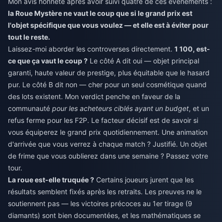
Mon avis honnête après avoir suivi quatre de ces événements :
la Roue Mystère ne vaut le coup que si le grand prix est
l'objet spécifique que vous voulez — et elle est à éviter pour
tout le reste.
Laissez-moi aborder les controverses directement.
1 100, est-
ce que ça vaut le coup ?
Le côté A dit oui — objet principal
garanti, haute valeur de prestige, plus équitable que le hasard
pur. Le côté B dit non — cher pour un seul cosmétique quand
des lots existent. Mon verdict penche en faveur de la
communauté
pour les acheteurs ciblés ayant un budget
, et un
refus ferme pour les F2P. Le facteur décisif est de savoir si
vous équiperez le grand prix quotidiennement. Une animation
d'arrivée que vous verrez à chaque match ? Justifié. Un objet
de frime que vous oublierez dans une semaine ? Passez votre
tour.
La roue est-elle truquée ?
Certains joueurs jurent que les
résultats semblent fixés après les retraits. Les preuves ne le
soutiennent pas — les victoires précoces au 1er tirage (9
diamants) sont bien documentées, et les mathématiques se