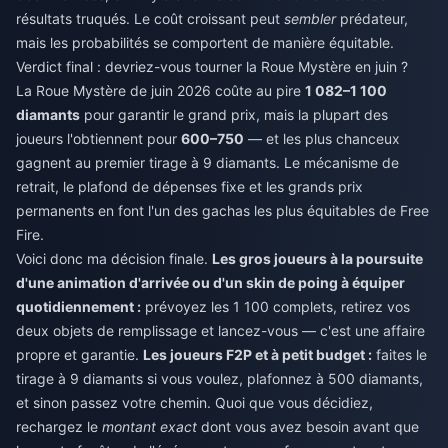
résultats truqués. Le coût croissant peut
sembler
prédateur,
mais les probabilités se comportent de manière équitable.
Verdict final : devriez-vous tourner la Roue Mystère en juin ?
La Roue Mystère de juin 2026 coûte au pire
1 082–1 100
diamants
pour garantir le grand prix, mais la plupart des
joueurs l'obtiennent pour
600–750
— et les plus chanceux
gagnent au premier tirage à 9 diamants. Le mécanisme de
retrait, le plafond de dépenses fixe et les grands prix
permanents en font l'un des gachas les plus équitables de Free
Fire.
Voici donc ma décision finale.
Les gros joueurs à la poursuite
d'une animation d'arrivée ou d'un skin de poing à équiper
quotidiennement :
prévoyez les 1 100 complets, retirez vos
deux objets de remplissage et lancez-vous — c'est une affaire
propre et garantie.
Les joueurs F2P et à petit budget :
faites le
tirage à 9 diamants si vous voulez, plafonnez à 500 diamants,
et sinon passez votre chemin. Quoi que vous décidiez,
rechargez le
montant exact
dont vous avez besoin avant que