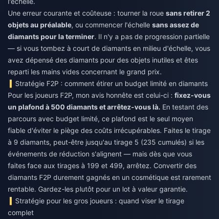
l'échelle.
Une erreur courante et coûteuse : tourner la roue
sans retirer 2
objets au préalable
, ou commencer l'échelle
sans assez de
diamants pour la terminer
. Il n'y a pas de progression partielle
— si vous tombez à court de diamants en milieu d'échelle, vous
avez dépensé des diamants pour des objets inutiles et êtes
reparti les mains vides concernant le grand prix.
Stratégie F2P : comment étirer un budget limité en diamants
Pour les joueurs F2P, mon avis honnête est celui-ci :
fixez-vous
un plafond à 500 diamants et arrêtez-vous là.
En testant des
parcours avec budget limité, ce plafond est le seul moyen
fiable d'éviter le piège des coûts irrécupérables. Faites le tirage
à 9 diamants, peut-être jusqu'au tirage 5 (235 cumulés) si les
événements de réduction s'alignent — mais dès que vous
faites face aux tirages à 199 et 499, arrêtez. Convertir des
diamants F2P durement gagnés en un cosmétique est rarement
rentable. Gardez-les plutôt pour un lot à valeur garantie.
Stratégie pour les gros joueurs : quand viser le tirage
complet