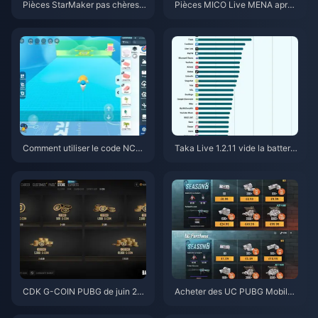
Pièces StarMaker pas chères p
Pièces MICO Live MENA après
our les auditions de Supernova
v5.2 : Les offres les moins chèr
X 2026 (12 à 23 % de réductio
es en 2026
n)
Comment utiliser le code NCR
Taka Live 1.2.11 vide la batterie
CKYT8EF pour obtenir des piè
rapidement après la mise à jour
ces Eggy gratuites (août 2026)
de juillet 2026 ? Causes et solu
tions
CDK G-COIN PUBG de juin 20
Acheter des UC PUBG Mobile
26 : la double promo à 91,43 $
pas cher pour la collaboration
vaut-elle vraiment le coup ?
Naruto Shippuden (juillet 2026)