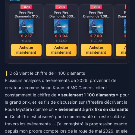
-47%
-73%
-73%
-73
Free Fire
Free Fire
Free Fire
Free F
Diamonds 310
Diamonds 530
Diamonds 1,080
Diamonds 
Diamonds
Diamonds
Diamonds
Diamo
【Middle East
【Middle East
【Middle 
region optional】
region optional】
region opt
€ 2.17
€ 3.94
€ 7.89
€ 15.
€ 4.10
€ 14.59
€ 29.22
€ 58.4
Acheter
Acheter
Acheter
Achet
maintenant
maintenant
maintenant
mainte
D'où vient le chiffre de 1 100 diamants
Plusieurs analyses d'événements de 2026, provenant de
créateurs comme Aman Karan et MG Gamers, citent
constamment le chiffre de
« seulement 1 100 diamants »
pour
le grand prix, et les fils de discussion sur r/freefire décrivent la
Roue Mystère comme un
« événement à prix fixe en diamants
»
. Ce chiffre est observé par la communauté et reste solide à
travers les événements — j'ai enregistré la progression exacte
depuis mon propre compte lors de la roue de mai 2026, et elle