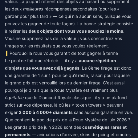
valeur. La plupart retirent des objets au hasard ou suppriment
les deux
meilleures
récompenses secondaires (pour les «
garder pour plus tard » — ce qui n'a aucun sens, puisque vous
pouvez les gagner de toute façon). La bonne stratégie consiste
à retirer les
deux objets dont vous vous souciez le moins
.
Vous ne supprimez pas de la valeur ; vous concentrez vos
tirages sur les résultats que vous voulez réellement.
Pourquoi la roue vous garantit de tout gagner à terme
Le pool ne fait que rétrécir — il n'y a
aucune répétition
d'objets que vous avez déjà gagnés
. Le 8ème tirage est donc
une garantie de 1 sur 1 pour ce qu'il reste, raison pour laquelle
le grand prix est verrouillé lors du dernier tirage. C'est aussi
pourquoi je dirais que la Roue Mystère est vraiment plus
équitable
que le Diamond Royale classique : il y a un plafond
strict sur vos dépenses, là où les « token towers » peuvent
exiger
2 000 à 4 000+ diamants
sans aucune garantie en vue.
Que contient le pool de prix de la Roue Mystère de juin 2026 ?
Les grands prix de juin 2026 sont des
cosmétiques rares et
permanents
— animations d'arrivée, skins de poing et emotes