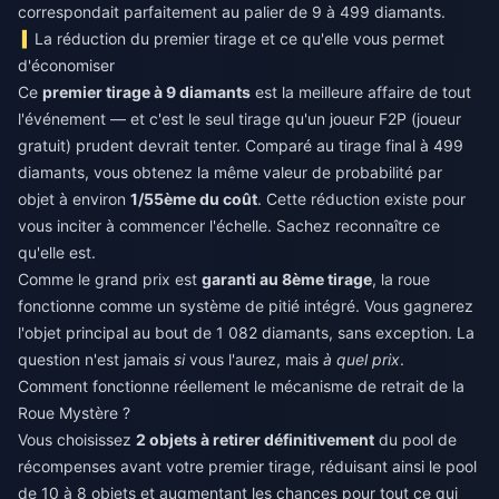
correspondait parfaitement au palier de 9 à 499 diamants.
La réduction du premier tirage et ce qu'elle vous permet
d'économiser
Ce
premier tirage à 9 diamants
est la meilleure affaire de tout
l'événement — et c'est le seul tirage qu'un joueur F2P (joueur
gratuit) prudent devrait tenter. Comparé au tirage final à 499
diamants, vous obtenez la même valeur de probabilité par
objet à environ
1/55ème du coût
. Cette réduction existe pour
vous inciter à commencer l'échelle. Sachez reconnaître ce
qu'elle est.
Comme le grand prix est
garanti au 8ème tirage
, la roue
fonctionne comme un système de pitié intégré. Vous gagnerez
l'objet principal au bout de 1 082 diamants, sans exception. La
question n'est jamais
si
vous l'aurez, mais
à quel prix
.
Comment fonctionne réellement le mécanisme de retrait de la
Roue Mystère ?
Vous choisissez
2 objets à retirer définitivement
du pool de
récompenses avant votre premier tirage, réduisant ainsi le pool
de 10 à 8 objets et augmentant les chances pour tout ce qui