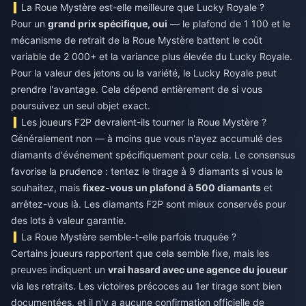
La Roue Mystère est-elle meilleure que Lucky Royale ?
Pour un
grand prix spécifique, oui
— le plafond de 1 100 et le
mécanisme de retrait de la Roue Mystère battent le coût
variable de 2 000+ et la variance plus élevée du Lucky Royale.
Pour la valeur des jetons ou la variété, le Lucky Royale peut
prendre l'avantage. Cela dépend entièrement de si vous
poursuivez un seul objet exact.
Les joueurs F2P devraient-ils tourner la Roue Mystère ?
Généralement non — à moins que vous n'ayez accumulé des
diamants d'événement spécifiquement pour cela. Le consensus
favorise la prudence : tentez le tirage à 9 diamants si vous le
souhaitez, mais
fixez-vous un plafond à 500 diamants
et
arrêtez-vous là. Les diamants F2P sont mieux conservés pour
des lots à valeur garantie.
La Roue Mystère semble-t-elle parfois truquée ?
Certains joueurs rapportent que cela semble fixe, mais les
preuves indiquent un
vrai hasard avec une agence du joueur
via les retraits. Les victoires précoces au 1er tirage sont bien
documentées, et il n'y a aucune confirmation officielle de