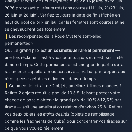
Chaque fenêtre de Roue Mystère dure
7 à 15 jours
, avec juin
2026 proposant plusieurs rotations courtes (11 juin, 21/23 juin,
26 juin et 28 juin). Vérifiez toujours la date de fin affichée en
haut du pool de prix en jeu, car les fenêtres sont courtes et ne
se chevauchent pas totalement.
Les récompenses de la Roue Mystère sont-elles
permanentes ?
Oui. Le grand prix est un
cosmétique rare et permanent
—
une fois réclamé, il est à vous pour toujours et n'est pas limité
dans le temps. Cette permanence est une grande partie de la
raison pour laquelle la roue conserve sa valeur par rapport aux
récompenses jetables et limitées dans le temps.
Comment le retrait de 2 objets améliore-t-il mes chances ?
Retirer 2 objets réduit le pool de 10 à 8, faisant passer votre
chance de base d'obtenir le grand prix de
10 % à 12,5 %
par
tirage — soit une amélioration relative d'environ 25 %. Retirez
vos deux objets les
moins désirés
(objets de remplissage
comme les fragments de Cube) pour concentrer vos tirages sur
ce que vous voulez réellement.