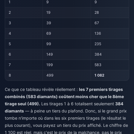
1
9
9
2
19
28
3
39
67
4
69
136
5
99
235
6
149
384
7
199
583
8
499
1 082
Ce que ce tableau révèle réellement :
les 7 premiers tirages
combinés (583 diamants) coûtent moins cher que le 8ème
tirage seul (499).
Les tirages 1 à 6 totalisent seulement
384
diamants
— à peine un tiers du plafond. Donc, si le grand prix
tombe n'importe où dans les six premiers tirages (le résultat le
plus courant), vous payez un
tiers
du prix affiché. Le chiffre de
1 100 est réel, mais c'est le prix de la malchance, pas le prix