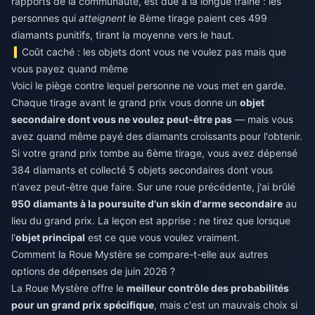
rapports de la communauté, est due à la longue traîne : les
personnes qui
atteignent
le 8ème tirage paient ces 499
diamants punitifs, tirant la moyenne vers le haut.
Coût caché : les objets dont vous ne voulez pas mais que
vous payez quand même
Voici le piège contre lequel personne ne vous met en garde.
Chaque tirage avant le grand prix vous donne un
objet
secondaire dont vous ne voulez peut-être pas
— mais vous
avez quand même payé des diamants croissants pour l'obtenir.
Si votre grand prix tombe au 6ème tirage, vous avez dépensé
384 diamants et collecté 5 objets secondaires dont vous
n'avez peut-être que faire. Sur une roue précédente, j'ai brûlé
950 diamants à la poursuite d'un skin d'arme secondaire
au
lieu du grand prix. La leçon est apprise : ne tirez que lorsque
l'
objet principal
est ce que vous voulez vraiment.
Comment la Roue Mystère se compare-t-elle aux autres
options de dépenses de juin 2026 ?
La Roue Mystère offre le
meilleur contrôle des probabilités
pour un grand prix spécifique
, mais c'est un mauvais choix si