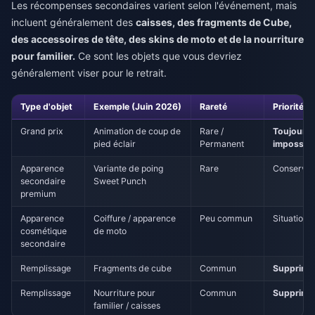
Les récompenses secondaires varient selon l'événement, mais
incluent généralement des
caisses, des fragments de Cube,
des accessoires de tête, des skins de moto et de la nourriture
pour familier.
Ce sont les objets que vous devriez
généralement viser pour le retrait.
Type d'objet
Exemple (Juin 2026)
Rareté
Priorité 
Grand prix
Animation de coup de
Rare /
Toujours 
pied éclair
Permanent
impossibl
Apparence
Variante de poing
Rare
Conserve
secondaire
Sweet Punch
premium
Apparence
Coiffure / apparence
Peu commun
Situationn
cosmétique
de moto
secondaire
Remplissage
Fragments de cube
Commun
Supprimer
Remplissage
Nourriture pour
Commun
Supprimer
familier / caisses