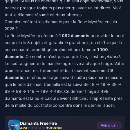
gagner. Si vous ne cherchez qu'un seul objet
secondaire
, vous
paierez presque toujours plus cher qu'avec un lot direct. Voilà
tout le dilemme résumé en deux phrases.
Combien coûtent les diamants pour la Roue Mystère en juin
2026 ?
La Roue Mystère plafonne à
1 082 diamants
pour vider le pool
complet de 8 objets et garantir le grand prix, un chiffre que la
communauté arrondit généralement aux fameux
1 100
diamants
. Ce nombre n'est pas un prix fixe, c'est un
plafond
.
Le coût augmente de manière agressive à chaque tirage. Votre
premier lancer est fortement réduit (souvent seulement
9
diamants
), et chaque tirage suivant coûte plus cher à mesure
que le pool diminue. L'échelle est la suivante : 9 → 19 → 39 →
69 → 99 → 149 → 199 → 499. Ce dernier tirage à 499
diamants est là où le calcul devient difficile : il représente près
de la moitié du coût total concentré dans le dernier lancer.
Diamants Free Fire
Voir plus ›
4.24
858 vendu