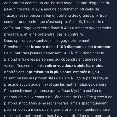
comportent comme un vrai hasard avec une part d'agence du
joueur intégrée. Il n'y a aucune confirmation officielle de
trucage, et j'ai personnellement obtenu des grands prix trop
souvent pour croire que c'est scripté. Cela dit, l'escalade des
coûts par tirage vers cette finale à 499 diamants
peut
sembler
prédatrice, et je ne prétendrai pas le contraire.
Deux opinions auxquelles je m'engage pleinement.
Premièrement :
le cadre des « 1 100 diamants » est trompeur.
La plupart des joueurs dépensent 600 à 750, donc citer le
plafond effraie les personnes qui obtiendraient une réelle
valeur. Deuxièmement :
retirer vos deux objets les moins
désirés est l'optimisation la plus sous-estimée du jeu
—
faisant passer les probabilités de 10 % à 12,5 % par tirage, et
presque aucun guide n'explique les mathématiques derrière.
Personnellement, je pense que la Roue Mystère est l'un des
gachas les mieux conçus de l'économie de Free Fire
grâce
à ce
plafond strict. Mais je ne rechargerais jamais spécifiquement
pour un objet à moins que le grand prix ne soit quelque chose
que je vais réellement utiliser. La valeur de frime s'estompe. Un