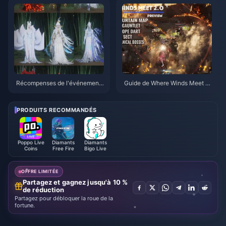
: Coûts, meilleurs packs et rech
arge sécurisée
Récompenses de l'événement
Guide de Where Winds Meet 2.
Automne en montagne de Whe
0 : Montagne Cachée | Juillet
re Winds Meet - Juillet 2026 : L
2026
iste complète, monnaie et priori
PRODUITS RECOMMANDÉS
té
Poppo Live
Diamants
Diamants
Coins
Free Fire
Bigo Live
OFFRE LIMITÉE
Partagez et gagnez jusqu'à 10 %
de réduction
Partagez pour débloquer la roue de la
fortune.