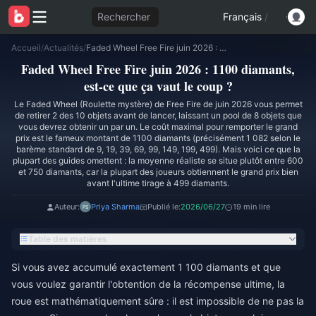
Rechercher
Français
/
Accueil
/
Actualités
/
Faded Wheel Free Fire juin 2026 : 1100 diamants, est-ce que ça vaut le coup ?
Faded Wheel Free Fire juin 2026 : 1100 diamants,
est-ce que ça vaut le coup ?
Le Faded Wheel (Roulette mystère) de Free Fire de juin 2026 vous permet
de retirer 2 des 10 objets avant de lancer, laissant un pool de 8 objets que
vous devrez obtenir un par un. Le coût maximal pour remporter le grand
prix est le fameux montant de 1100 diamants (précisément 1 082 selon le
barème standard de 9, 19, 39, 69, 99, 149, 199, 499). Mais voici ce que la
plupart des guides omettent : la moyenne réaliste se situe plutôt entre 600
et 750 diamants, car la plupart des joueurs obtiennent le grand prix bien
avant l'ultime tirage à 499 diamants.
Auteur:
Priya Sharma
Publié le:
2026/06/27
19 min lire
Table des matières
Si vous avez accumulé exactement 1 100 diamants et que
vous voulez garantir l'obtention de la récompense ultime, la
roue est mathématiquement sûre : il est impossible de ne pas la