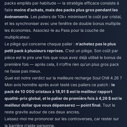
packs empilés par habitude — la stratégie efficace consiste à
faire
moins d'achats, mais des packs plus gros pendant les
événements
. Les paliers de 10k+ minimisent le coût par cristal,
et les synchroniser avec une fenêtre de double bonus multiplie
les économies. Associez-le au Pass pour la couche de
multiplicateur.
Le piège qui concerne chaque palier :
n'achetez pas le plus
petit pack à plusieurs reprises.
C'est un piège. Son coût par
pièce est le pire une fois que vous avez déjà utilisé le bonus de
première fois — après cela, il n'offre rien qu'un plus gros pack
ne fasse pas mieux.
Quel est notre verdict sur la meilleure recharge Soul Chill 4.26 ?
Mon avis honnête après avoir testé ces paliers ce patch :
le
pack de 10 000 cristaux à 18,91 $ est le meilleur rapport
qualité-prix global, et le palier de première fois à 4,26 $ est le
meilleur dollar que vous dépenserez — point final.
Tout le
reste gravite autour de ces deux ancres.
Laissez-moi me prononcer sur les controverses, car rester sur
la barrière n'aide personne.