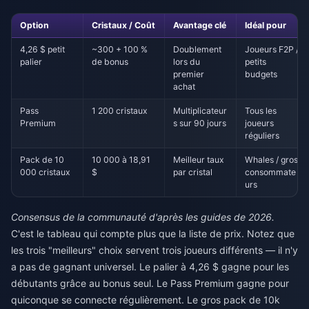
Option
Cristaux / Coût
Avantage clé
Idéal pour
4,26 $ petit
~300 + 100 %
Doublement
Joueurs F2P /
palier
de bonus
lors du
petits
premier
budgets
achat
Pass
1 200 cristaux
Multiplicateur
Tous les
Premium
s sur 90 jours
joueurs
réguliers
Pack de 10
10 000 à 18,91
Meilleur taux
Whales / gros
000 cristaux
$
par cristal
consommate
urs
Consensus de la communauté d'après les guides de 2026.
C'est le tableau qui compte plus que la liste de prix. Notez que
les trois "meilleurs" choix servent trois joueurs différents — il n'y
a pas de gagnant universel. Le palier à 4,26 $ gagne pour les
débutants grâce au bonus seul. Le Pass Premium gagne pour
quiconque se connecte régulièrement. Le gros pack de 10k