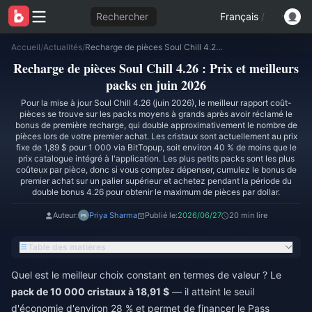
Rechercher
Français
/
Accueil
/
Actualités
/
Recharge de pièces Soul Chill 4.26 : Prix et meilleurs packs en juin 2026
Recharge de pièces Soul Chill 4.26 : Prix et meilleurs
packs en juin 2026
Pour la mise à jour Soul Chill 4.26 (juin 2026), le meilleur rapport coût-
pièces se trouve sur les packs moyens à grands après avoir réclamé le
bonus de première recharge, qui double approximativement le nombre de
pièces lors de votre premier achat. Les cristaux sont actuellement au prix
fixe de 1,89 $ pour 1 000 via BitTopup, soit environ 40 % de moins que le
prix catalogue intégré à l'application. Les plus petits packs sont les plus
coûteux par pièce, donc si vous comptez dépenser, cumulez le bonus de
premier achat sur un palier supérieur et achetez pendant la période du
double bonus 4.26 pour obtenir le maximum de pièces par dollar.
Auteur:
Priya Sharma
Publié le:
2026/06/27
20 min lire
Table des matières
Quel est le meilleur choix constant en termes de valeur ? Le
pack de 10 000 cristaux à 18,91 $
— il atteint le seuil
d'économie d'environ 28 % et permet de financer le Pass