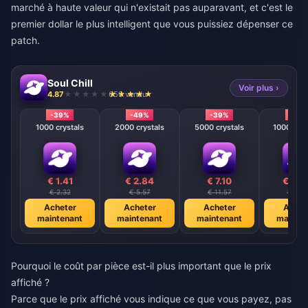
marché à haute valeur qui n'existait pas auparavant, et c'est le
premier dollar le plus intelligent que vous puissiez dépenser ce
patch.
Soul Chill
Voir plus ›
4.87
650 vendu
-39%
-49%
-39%
-39
1000 crystals
2000 crystals
5000 crystals
10000 cry
€ 1.41
€ 2.84
€ 7.10
€ 14.
€ 2.32
€ 5.57
€ 11.57
€ 23.1
Acheter
Acheter
Acheter
Achet
maintenant
maintenant
maintenant
mainte
Pourquoi le coût par pièce est-il plus important que le prix
affiché ?
Parce que le prix affiché vous indique ce que vous payez, pas