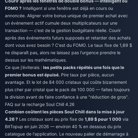
Courir après les fenêtres de double bonus — intelligent ou
FOMO ?
Intelligent
si
une fenêtre est déjà en cours ou
annoncée. Aligner votre bonus unique de premier achat avec
un événement actif cumule deux multiplicateurs sur une
transaction — c'est de la gestion budgétaire réelle. Courir
après des événements futurs supposés et retarder des achats
dont vous avez besoin ? C'est du FOMO. Le taux fixe de 1,89 $
ne disparaît pas, alors ne laissez pas l'urgence prendre le
dessus sur les mathématiques.
Ce que j'éviterais :
les petits packs répétés une fois que le
premier bonus est épuisé.
Pire taux par pièce, aucun
avantage. Et le lot de 84 000 cristaux qui coûte bizarrement
plus cher par cristal que le pack de 100 000 — faites toujours
la division avant de faire confiance à une "réduction de gros".
FAQ sur la recharge Soul Chill 4.26
Combien coûtent les pièces Soul Chill dans la mise à jour
4.26 ?
Les cristaux sont au prix fixe de
1,89 $ pour 1 000
via
BitTopup en juin 2026 — environ 40 % en dessous du prix
catalogue de l'application. Le nouveau palier de démarrage à