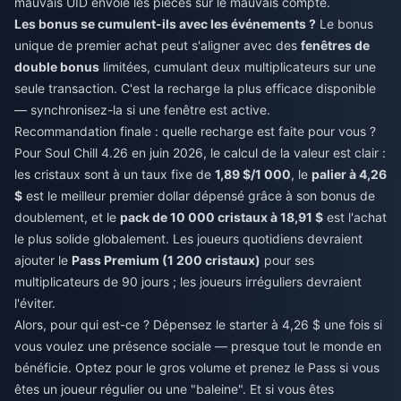
mauvais UID envoie les pièces sur le mauvais compte.
Les bonus se cumulent-ils avec les événements ?
Le bonus
unique de premier achat peut s'aligner avec des
fenêtres de
double bonus
limitées, cumulant deux multiplicateurs sur une
seule transaction. C'est la recharge la plus efficace disponible
— synchronisez-la si une fenêtre est active.
Recommandation finale : quelle recharge est faite pour vous ?
Pour Soul Chill 4.26 en juin 2026, le calcul de la valeur est clair :
les cristaux sont à un taux fixe de
1,89 $/1 000
, le
palier à 4,26
$
est le meilleur premier dollar dépensé grâce à son bonus de
doublement, et le
pack de 10 000 cristaux à 18,91 $
est l'achat
le plus solide globalement. Les joueurs quotidiens devraient
ajouter le
Pass Premium (1 200 cristaux)
pour ses
multiplicateurs de 90 jours ; les joueurs irréguliers devraient
l'éviter.
Alors, pour qui est-ce ? Dépensez le starter à 4,26 $ une fois si
vous voulez une présence sociale — presque tout le monde en
bénéficie. Optez pour le gros volume et prenez le Pass si vous
êtes un joueur régulier ou une "baleine". Et si vous êtes