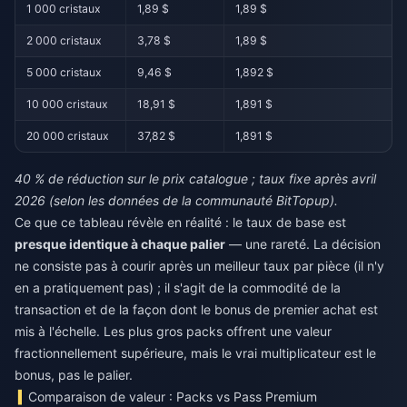
1 000 cristaux
1,89 $
1,89 $
2 000 cristaux
3,78 $
1,89 $
5 000 cristaux
9,46 $
1,892 $
10 000 cristaux
18,91 $
1,891 $
20 000 cristaux
37,82 $
1,891 $
40 % de réduction sur le prix catalogue ; taux fixe après avril
2026 (selon les données de la communauté BitTopup).
Ce que ce tableau révèle en réalité : le taux de base est
presque identique à chaque palier
— une rareté. La décision
ne consiste pas à courir après un meilleur taux par pièce (il n'y
en a pratiquement pas) ; il s'agit de la commodité de la
transaction et de la façon dont le bonus de premier achat est
mis à l'échelle. Les plus gros packs offrent une valeur
fractionnellement supérieure, mais le vrai multiplicateur est le
bonus, pas le palier.
Comparaison de valeur : Packs vs Pass Premium