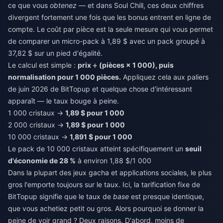
ce que vous
obtenez
— et dans Soul Chill, ces deux chiffres
divergent fortement une fois que les bonus entrent en ligne de
compte. Le coût par pièce est la seule mesure qui vous permet
de comparer un micro-pack à 1,89 $ avec un pack groupé à
37,82 $ sur un pied d'égalité.
Le calcul est simple :
prix ÷ (pièces × 1 000), puis
normalisation pour 1 000 pièces.
Appliquez cela aux paliers
de juin 2026 de BitTopup et quelque chose d'intéressant
apparaît — le taux bouge à peine.
1 000 cristaux →
1,89 $ pour 1 000
2 000 cristaux →
1,89 $ pour 1 000
10 000 cristaux →
1,891 $ pour 1 000
Le pack de 10 000 cristaux atteint spécifiquement un
seuil
d'économie de 28 %
à environ 1,88 $/1 000
Dans la plupart des jeux gacha et applications sociales, le plus
gros l'emporte toujours sur le taux. Ici, la tarification fixe de
BitTopup signifie que le taux de
base
est presque identique,
que vous achetiez petit ou gros. Alors pourquoi se donner la
peine de voir grand ? Deux raisons. D'abord, moins de