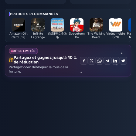
end of Madness" a dépassé les
sultats du vote pour le jeu de
2,5 millions et le calendrier de s
l'année sont publiés
ortie des œuvres précédentes
PRODUITS RECOMMANDÉS
a été annoncé
Amazon Gift
Infinite
自豪!美女全攻
Spacetoon
The Walking
Vietnamobile
PlaySt
Card (FR)
Lagrange
略
Go
Dead:
(VN)
Netw
Chu-Coins
Subscription
Survivors
Card 
(EG)
Gold Bars
OFFRE LIMITÉE
Partagez et gagnez jusqu'à 10 %
de réduction
Partagez pour débloquer la roue de la
fortune.