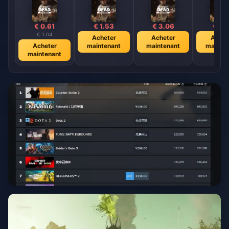
€ 0.61
€ 1.53
€ 3.06
€ 6.1
€ 1.04
Acheter
Acheter
Achet
Acheter
maintenant
maintenant
mainte
maintenant