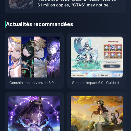
61 million copies, "GTA6" may not be
released until April 25
Actualités recommandées
Genshin Impact version 6.0 : 2
Genshin Impact 6.0 : Guide d'é
0 optimisations majeures détail
quipe pour Raouma – Artefacts
lées – La fonction de verrouilla
et compositions recommandée
ge d'artéfacts par set est en lig
s
ne, les événements de Récits d
eviennent permanents !