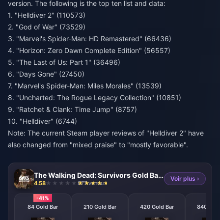
version. The following is the top ten list and data:
1. "Helldiver 2" (110573)
2. "God of War" (73529)
3. "Marvel's Spider-Man: HD Remastered" (66436)
4. "Horizon: Zero Dawn Complete Edition" (56557)
5. "The Last of Us: Part 1" (36496)
6. "Days Gone" (27450)
7. "Marvel's Spider-Man: Miles Morales" (13539)
8. "Uncharted: The Rogue Legacy Collection" (10851)
9. "Ratchet & Clank: Time Jump" (8757)
10. "Helldiver" (6744)
Note: The current Steam player reviews of "Helldiver 2" have
also changed from "mixed praise" to "mostly favorable".
The Walking Dead: Survivors Gold Bars
Voir plus ›
4.58
877 vendu
-41%
84 Gold Bar
210 Gold Bar
420 Gold Bar
840 Gold