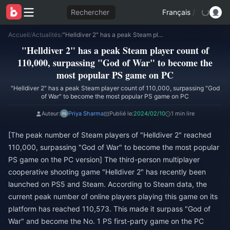
Rechercher
Français
/
Accueil
/
Actualités
/
"Helldiver 2" has a peak Steam player count of 110,000, surpassing "God of War" to become the most popular PS game on PC
"Helldiver 2" has a peak Steam player count of
110,000, surpassing "God of War" to become the
most popular PS game on PC
"Helldiver 2" has a peak Steam player count of 110,000, surpassing "God
of War" to become the most popular PS game on PC
Auteur:
Priya Sharma
Publié le:
2024/02/10
1 min lire
[The peak number of Steam players of "Helldiver 2" reached
110,000, surpassing "God of War" to become the most popular
PS game on the PC version] The third-person multiplayer
cooperative shooting game "Helldiver 2" has recently been
launched on PS5 and Steam. According to Steam data, the
current peak number of online players playing this game on its
platform has reached 110,573. This made it surpass "God of
War" and become the No. 1 PS first-party game on the PC