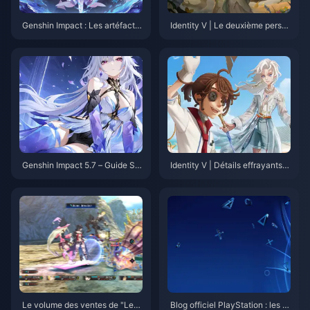
Genshin Impact : Les artéfacts
Identity V | Le deuxième perso
Électro sont-ils toujours Énergi
nnage avec une animation d'in
e rechargée + double stat critiq
activité modifiée dans la série
ue + coupe DGT Électro ? Anal
Reversal !
yse de l'équipement le plus réc
ent en 2025
Genshin Impact 5.7 – Guide Ski
Identity V | Détails effrayants c
rk : Meilleure construction DPS
achés dans la bande-annonce
Cryo, Armes, Constellations, C
de l'événement d'été – Une bo
ompositions d'équipe et Rotati
ucle infinie de terreur !
on
Le volume des ventes de "Leg
Blog officiel PlayStation : les ré