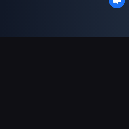
Moyens de paiement acceptés
Partenaire
Genshin Impact Wiki
Honkai: Star Rail WIKI
Zenless Zone Zero WIKI
PUBG Mobile WIKI
BitTopup News