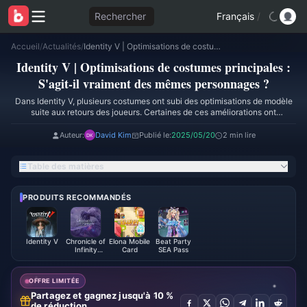
Rechercher
Français
/
Accueil
/
Actualités
/
Identity V | Optimisations de costumes principales : S'agit-il vraiment des mêmes personnages ?
Identity V | Optimisations de costumes principales :
S'agit-il vraiment des mêmes personnages ?
Dans Identity V, plusieurs costumes ont subi des optimisations de modèle
suite aux retours des joueurs. Certaines de ces améliorations ont
considérablement amélioré l'apparence des skins. Jetons un coup d'œil à
quelques-unes des transformations les plus remarquables :
Auteur:
David Kim
Publié le:
2025/05/20
2 min lire
Table des matières
PRODUITS RECOMMANDÉS
Identity V
Chronicle of
Elona Mobile
Beat Party
Infinity
Card
SEA Pass
Coupon
OFFRE LIMITÉE
Partagez et gagnez jusqu'à 10 %
de réduction