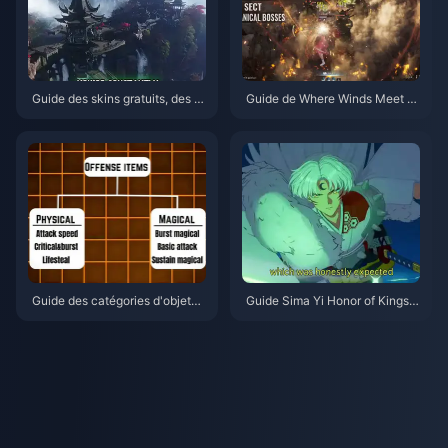
Guide des skins gratuits, des N
Guide de Where Winds Meet 2.
euf Flèches et des gantelets da
0 : Montagne Cachée | Juillet
ns Where Winds Meet | Juillet
2026
2026
Guide des catégories d'objets
Guide Sima Yi Honor of Kings |
de Honor of Kings | Juillet 202
Juillet 2026
6