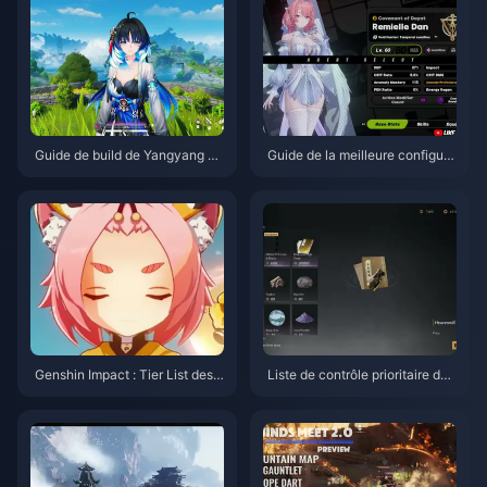
Guide de build de Yangyang Xu
Guide de la meilleure configura
anling | Août 2026
tion et des meilleures équipes
pour Remielle | Juillet 2026
Genshin Impact : Tier List des p
Liste de contrôle prioritaire de
riorités de Couronne pour les p
Where Winds Meet - Hidden M
ersonnages 4 étoiles | Juillet 2
ountain | Juillet 2026
026