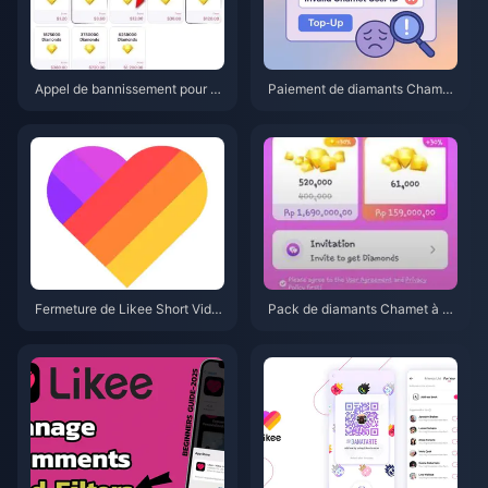
Appel de bannissement pour ré
Paiement de diamants Chamet
trofacturation de diamants Cha
refusé ? Solutions de Safe Buy
met 2026 : le taux de réussite e
(juin 2026)
st-il vraiment de 0 % ?
Fermeture de Likee Short Vide
Pack de diamants Chamet à 3,
o en Indonésie (avril 2026) : piè
44 $ en 2026 : vaut-il vraiment
ces, sauvegarde et prochaines
le coup ?
étapes