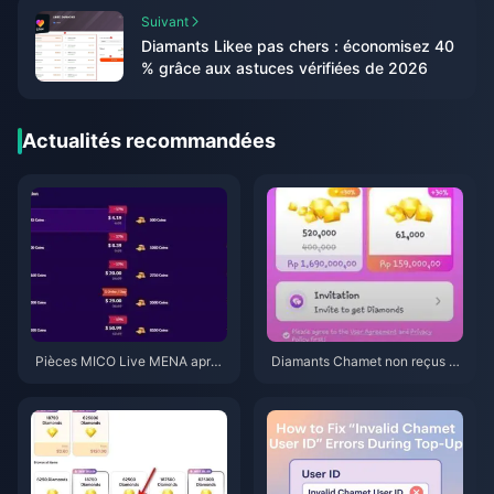
Suivant
Diamants Likee pas chers : économisez 40
% grâce aux astuces vérifiées de 2026
Actualités recommandées
Pièces MICO Live MENA après
Diamants Chamet non reçus a
v5.2 : Les offres les moins chèr
près une recharge Google ? Sol
es en 2026
ution 2026