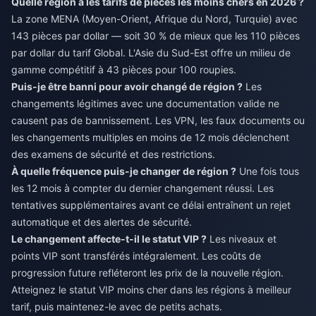
Quelle région a les tarifs de pièces les moins chers en 2026 ?
La zone MENA (Moyen-Orient, Afrique du Nord, Turquie) avec
143 pièces par dollar — soit 30 % de mieux que les 110 pièces
par dollar du tarif Global. L'Asie du Sud-Est offre un milieu de
gamme compétitif à 43 pièces pour 100 roupies.
Puis-je être banni pour avoir changé de région ?
Les
changements légitimes avec une documentation valide ne
causent pas de bannissement. Les VPN, les faux documents ou
les changements multiples en moins de 12 mois déclenchent
des examens de sécurité et des restrictions.
À quelle fréquence puis-je changer de région ?
Une fois tous
les 12 mois à compter du dernier changement réussi. Les
tentatives supplémentaires avant ce délai entraînent un rejet
automatique et des alertes de sécurité.
Le changement affecte-t-il le statut VIP ?
Les niveaux et
points VIP sont transférés intégralement. Les coûts de
progression future refléteront les prix de la nouvelle région.
Atteignez le statut VIP moins cher dans les régions à meilleur
tarif, puis maintenez-le avec de petits achats.