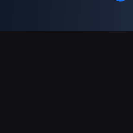
Moyens de paiement acceptés
Partenaire
Genshin Impact Wiki
Honkai: Star Rail WIKI
Zenless Zone Zero WIKI
PUBG Mobile WIKI
BitTopup News