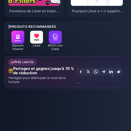
Fermeture de Likee en Indonés
Pourquoi Likee a-t-il supprimé
ie en avril 2026 : votre guide c
d'anciennes vidéos en Indonés
omplet des prochaines étapes
ie après avril 2026 ?
PRODUITS RECOMMANDÉS
Diamant
Likee
MICO Live
Chamet
Coins
OFFRE LIMITÉE
Partagez et gagnez jusqu'à 10 %
de réduction
Partagez pour débloquer la roue de la
fortune.