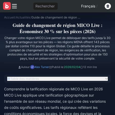
Rechercher
Français
/
Accueil
/
Actualités
/
Guide de changement de région MICO Live : Économisez 30 % sur les pièces (2026)
Guide de changement de région MICO Live :
Économisez 30 % sur les pièces (2026)
Changer votre région MICO Live permet de débloquer des tarifs jusqu'à 30
% plus avantageux sur les pièces — les régions MENA offrent 143 pièces
par dollar contre 110 pour la région Global. Ce guide détaille le processus
complet de changement de région, les exigences de vérification, les
protocoles de sécurité et les stratégies d'optimisation pour plus de 150
pays, tout en préservant la sécurité de votre compte.
Auteur:
Alex Turner
Publié le:
2026/02/04
12 min lire
Table des matières
Comprendre la tarification régionale de MICO Live en 2026
MICO Live applique une tarification géographique sur
l'ensemble de son réseau mondial, ce qui crée des variations
de coûts significatives. Les tarifs régionaux reflètent les
conditions économiques locales, la force des devises et la