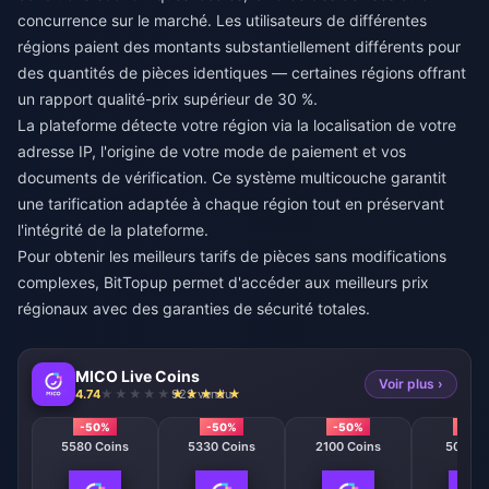
concurrence sur le marché. Les utilisateurs de différentes
régions paient des montants substantiellement différents pour
des quantités de pièces identiques — certaines régions offrant
un rapport qualité-prix supérieur de 30 %.
La plateforme détecte votre région via la localisation de votre
adresse IP, l'origine de votre mode de paiement et vos
documents de vérification. Ce système multicouche garantit
une tarification adaptée à chaque région tout en préservant
l'intégrité de la plateforme.
Pour obtenir les meilleurs tarifs de pièces sans modifications
complexes,
BitTopup
permet d'accéder aux meilleurs prix
régionaux avec des garanties de sécurité totales.
MICO Live Coins
Voir plus ›
4.74
923 vendu
-50%
-50%
-50%
-50
5580 Coins
5330 Coins
2100 Coins
508 Co