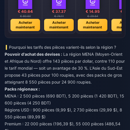
€ 40.64
€ 37.37
€ 14.95
€ 3.
€ 80.60
€ 74.11
€ 29.64
€ 7.4
Acheter
Acheter
Acheter
Achet
maintenant
maintenant
maintenant
mainte
Pourquoi les tarifs des pièces varient-ils selon la région ?
Pouvoir d'achat des devises :
La région MENA (Moyen-Orient
et Afrique du Nord) offre 143 pièces par dollar, contre 110 pour
le tarif mondial — soit un avantage de 30 %. L'Asie du Sud-Est
propose 43 pièces pour 100 roupies, avec des packs de gros
atteignant 8 550 pièces pour 24 900 roupies.
Packs régionaux :
MENA : 2 500 pièces (690 BDT), 5 200 pièces (1 420 BDT), 15
600 pièces (4 250 BDT)
Régions USD : 900 pièces (9,99 $), 2 730 pièces (29,99 $), 8
550 pièces (89,99 $)
Premium : 22 000 pièces (196,39 $), 55 000 pièces (486,54