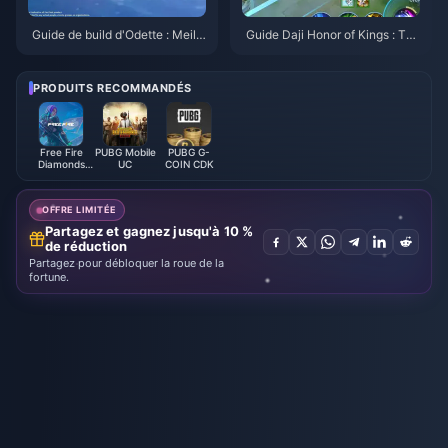
Guide de build d'Odette : Meille
Guide Daji Honor of Kings : Top
ures armes, artéfacts et équipe
10 des astuces | Août 2026
s | Août 2026
PRODUITS RECOMMANDÉS
Free Fire
PUBG Mobile
PUBG G-
Diamonds
UC
COIN CDK
(LATAM)
OFFRE LIMITÉE
Partagez et gagnez jusqu'à 10 %
de réduction
Partagez pour débloquer la roue de la
fortune.