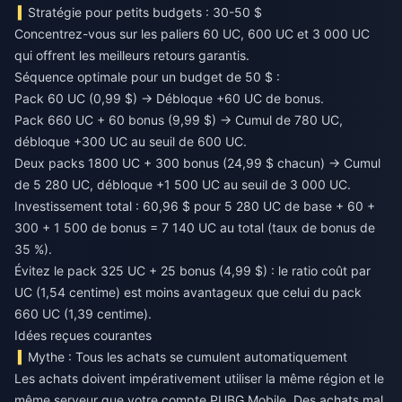
Stratégie pour petits budgets : 30-50 $
Concentrez-vous sur les paliers 60 UC, 600 UC et 3 000 UC
qui offrent les meilleurs retours garantis.
Séquence optimale pour un budget de 50 $ :
Pack 60 UC (0,99 $) → Débloque +60 UC de bonus.
Pack 660 UC + 60 bonus (9,99 $) → Cumul de 780 UC,
débloque +300 UC au seuil de 600 UC.
Deux packs 1800 UC + 300 bonus (24,99 $ chacun) → Cumul
de 5 280 UC, débloque +1 500 UC au seuil de 3 000 UC.
Investissement total : 60,96 $ pour 5 280 UC de base + 60 +
300 + 1 500 de bonus = 7 140 UC au total (taux de bonus de
35 %).
Évitez le pack 325 UC + 25 bonus (4,99 $) : le ratio coût par
UC (1,54 centime) est moins avantageux que celui du pack
660 UC (1,39 centime).
Idées reçues courantes
Mythe : Tous les achats se cumulent automatiquement
Les achats doivent impérativement utiliser la même région et le
même serveur que votre compte PUBG Mobile. Des achats mal