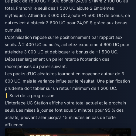
Le pack de 1800 UC + 300 bonus (24,99 $) livre 2 100 UC au
total. Franchir le seuil des 1 500 UC ajoute 2 Emblèmes
mythiques. Atteindre 3 000 UC ajoute +1 500 UC de bonus, ce
qui revient à obtenir 3 600 UC pour 24,99 $ grâce aux bonus
cumulés.
L'optimisation repose sur le positionnement par rapport aux
seuils. À 2 400 UC cumulés, achetez exactement 600 UC pour
atteindre 3 000 UC et débloquer le bonus de +1 500 UC.
Dépasser largement un palier retarde l'obtention des
récompenses du palier suivant.
Les packs d'UC aléatoires tournent en moyenne autour de 3
600 UC, mais la variance influe sur le résultat. Une planification
prudente doit tabler sur un retour minimum de 1 200 UC.
Suivi de la progression
L'interface UC Station affiche votre total actuel et le prochain
seuil. Les mises à jour se font sous 5 minutes pour 95 % des
achats, pouvant aller jusqu'à 15 minutes en cas de forte
affluence.