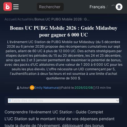
Rechercher
Français
/
Accueil
/
Actualités
/
Bonus UC PUBG Mobile 2026 : Guide Midasbuy pour gagner 6 000 UC
Bonus UC PUBG Mobile 2026 : Guide Midasbuy
pour gagner 6 000 UC
L'événement UC Station de PUBG Mobile sur Midasbuy (du 5 décembre
2026 au 6 janvier 2026) propose des récompenses cumulatives sur sept
paliers, allant de 60 UC à plus de 12 000 UC. Des achats stratégiques par
étapes durant les périodes du 15 au 20 décembre, les 24 et 25 décembre,
ainsi que les 2 et 3 janvier permettent de maximiser le potentiel de bonus,
avec des packs d'UC aléatoires d'une valeur de 1 200 à 6 000 UC pour les
seuils les plus élevés. L'offre nécessite un UID commençant par 5,
l'authentification à deux facteurs et est soumise à une limite d'achat
quotidienne de 500 $.
Auteur:
Emily Nakamura
Publié le:
2026/02/08
13 min lire
Table des matières
Comprendre l'événement UC Station : Guide Complet
L'UC Station suit le montant total de vos dépenses pendant
toute la durée de l'événement, débloquant des bonus