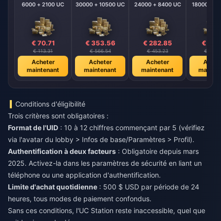
6000 + 2100 UC
30000 + 10500 UC
24000 + 8400 UC
18000 + 6
€ 70.71
€ 353.56
€ 282.85
€ 212.
€ 113.31
€ 566.54
€ 453.23
€ 339.
Acheter
Acheter
Acheter
Achet
maintenant
maintenant
maintenant
mainte
Conditions d'éligibilité
Trois critères sont obligatoires :
Format de l'UID
: 10 à 12 chiffres commençant par 5 (vérifiez
via l'avatar du lobby > Infos de base/Paramètres > Profil).
Authentification à deux facteurs
: Obligatoire depuis mars
2025. Activez-la dans les paramètres de sécurité en liant un
téléphone ou une application d'authentification.
Limite d'achat quotidienne
: 500 $ USD par période de 24
heures, tous modes de paiement confondus.
Sans ces conditions, l'UC Station reste inaccessible, quel que