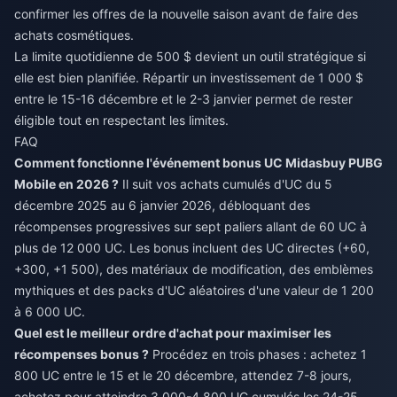
confirmer les offres de la nouvelle saison avant de faire des
achats cosmétiques.
La limite quotidienne de 500 $ devient un outil stratégique si
elle est bien planifiée. Répartir un investissement de 1 000 $
entre le 15-16 décembre et le 2-3 janvier permet de rester
éligible tout en respectant les limites.
FAQ
Comment fonctionne l'événement bonus UC Midasbuy PUBG
Mobile en 2026 ?
Il suit vos achats cumulés d'UC du 5
décembre 2025 au 6 janvier 2026, débloquant des
récompenses progressives sur sept paliers allant de 60 UC à
plus de 12 000 UC. Les bonus incluent des UC directes (+60,
+300, +1 500), des matériaux de modification, des emblèmes
mythiques et des packs d'UC aléatoires d'une valeur de 1 200
à 6 000 UC.
Quel est le meilleur ordre d'achat pour maximiser les
récompenses bonus ?
Procédez en trois phases : achetez 1
800 UC entre le 15 et le 20 décembre, attendez 7-8 jours,
achetez pour atteindre 3 000-4 800 UC cumulés les 24-25