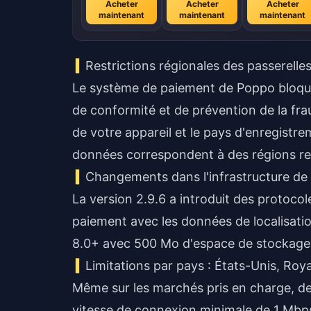
Acheter
Acheter
Acheter
maintenant
maintenant
maintenant
Restrictions régionales des passerelle
Le système de paiement de Poppo bloque 
de conformité et de prévention de la fraud
de votre appareil et le pays d'enregist
données correspondent à des régions res
Changements dans l'infrastructure de
La version 2.9.6 a introduit des protocol
paiement avec les données de localisation
8.0+ avec 500 Mo d'espace de stockage li
Limitations par pays : États-Unis, Ro
Même sur les marchés pris en charge, de
vitesse de connexion minimale de 1 Mbp