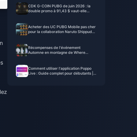
CDK G-COIN PUBG de juin 2026 : la
double promo à 91,43 $ vaut-elle
vraiment le coup ?
Acheter des UC PUBG Mobile pas cher
pour la collaboration Naruto Shippuden
(juillet 2026) : Coûts, meilleurs packs et
recharge sécurisée
on
Récompenses de l'événement
Automne en montagne de Where
Winds Meet - Juillet 2026 : Liste
es
complète, monnaie et priorité
Comment utiliser l'application Poppo
Live : Guide complet pour débutants |
Juillet 2026
dez