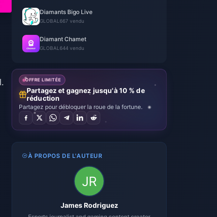
Diamants Bigo Live
GLOBAL
667 vendu
Diamant Chamet
GLOBAL
644 vendu
.
OFFRE LIMITÉE
Partagez et gagnez jusqu'à 10 % de
réduction
Partagez pour débloquer la roue de la fortune.
À PROPOS DE L'AUTEUR
James Rodriguez
Esports journalist and gaming content creator