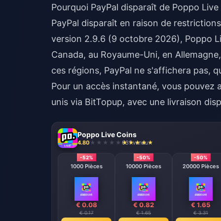
Pourquoi PayPal disparaît de Poppo Live
PayPal disparaît en raison de restriction
version 2.9.6 (9 octobre 2026), Poppo L
Canada, au Royaume-Uni, en Allemagne, e
ces régions, PayPal ne s'affichera pas, 
Pour un accès instantané, vous pouvez
unis
via BitTopup, avec une livraison disp
Poppo Live Coins
4.80
631 vendu
-52%
-50%
-50%
1000 Pièces
10000 Pièces
20000 Pièces
€ 0.08
€ 0.82
€ 1.65
€ 0.17
€ 1.65
€ 3.31