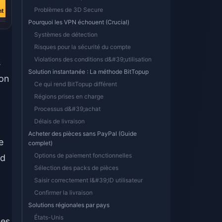
Acheter
Acheter
Acheter
Problèmes de 3D Secure
nt
maintenant
maintenant
maintenant
Pourquoi les VPN échouent (Crucial)
Systèmes de détection
Risques pour la sécurité du compte
Violations des conditions d&#39;utilisation
s
Solution instantanée : La méthode BitTopup
ion
Ce qui rend BitTopup différent
Régions prises en charge
Processus d&#39;achat
Délais de livraison
Acheter des pièces sans PayPal (Guide
e
complet)
Options de paiement fonctionnelles
id
Sélection des packs de pièces
Saisir correctement l&#39;ID utilisateur
Confirmer la livraison
Solutions régionales par pays
États-Unis
Les