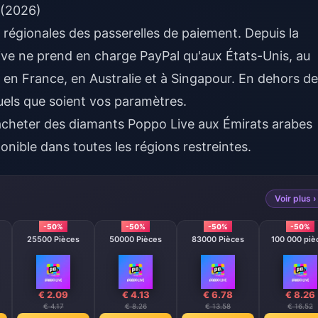
 (2026)
s régionales des passerelles de paiement. Depuis la
ive ne prend en charge PayPal qu'aux États-Unis, au
n France, en Australie et à Singapour. En dehors de
quels que soient vos paramètres.
acheter des diamants Poppo Live aux Émirats arabes
onible dans toutes les régions restreintes.
Voir plus ›
-50%
-50%
-50%
-50%
25500 Pièces
50000 Pièces
83000 Pièces
100 000 piè
€ 2.09
€ 4.13
€ 6.78
€ 8.26
€ 4.17
€ 8.26
€ 13.58
€ 16.52