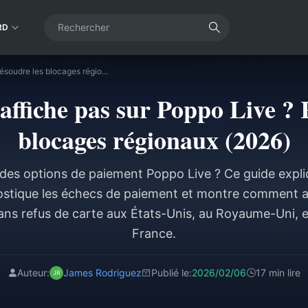
RD
PayPal ne s'affiche pas sur Poppo Live ? Résoudre les blocages régionaux (2026)
'affiche pas sur Poppo Live ? 
blocages régionaux (2026)
des options de paiement Poppo Live ? Ce guide expliq
nostique les échecs de paiement et montre comment a
ns refus de carte aux États-Unis, au Royaume-Uni, 
France.
Auteur:
James Rodriguez
Publié le:
2026/02/06
17 min lire