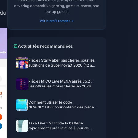
covering competitive gaming, game releases, and
top-up guides.
 du
Voir le profil complet →
Actualités recommandées
Pièces StarMaker pas chères pour les
auditions de SupernovaX 2026 (12 à
23 % de réduction)
Pièces MICO Live MENA après v5.2 :
Les offres les moins chères en 2026
Comment utiliser le code
NCRCKYT8EF pour obtenir des pièces
Eggy gratuites (août 2026)
Taka Live 1.2.11 vide la batterie
rapidement après la mise à jour de
juillet 2026 ? Causes et solutions