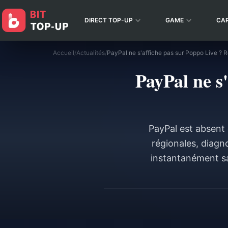
DIRECT TOP-UP
GAME
CA
Accueil
/
Actualités
/
PayPal ne s
PayPal est absent 
régionales, diag
instantanément sa