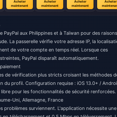
Acheter
Acheter
Acheter
Acheter
maintenant
maintenant
maintenant
maintena
s
PayPal aux Philippines et à Taïwan pour des raison
e. La passerelle vérifie votre adresse IP, la localisat
rement de votre compte en temps réel. Lorsque ces
treintes, PayPal disparaît automatiquement.
 paiement
es de vérification plus stricts croisant les méthodes d
 du profil. Configuration requise : iOS 13.0+ / Andro
bre pour les fonctionnalités de sécurité renforcées.
yaume-Uni, Allemagne, France
s problèmes surviennent. L'application nécessite une
s en téléchargement et 0,5 Mbps en téléversement. 