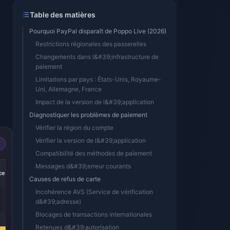
Table des matières
Pourquoi PayPal disparaît de Poppo Live (2026)
Restrictions régionales des passerelles
Changements dans l&#39;infrastructure de
paiement
Limitations par pays : États-Unis, Royaume-
Uni, Allemagne, France
Impact de la version de l&#39;application
Diagnostiquer les problèmes de paiement
Vérifier la région du compte
Vérifier la version de l&#39;application
Compatibilité des méthodes de paiement
-50%
-50%
-50%
Messages d&#39;erreur courants
ces
252000 Pièces
430000 Pièces
870000 pièces
Causes de refus de carte
Incohérence AVS (Service de vérification
d&#39;adresse)
€ 20.60
€ 35.14
€ 71.10
Blocages de transactions internationales
€ 41.23
€ 70.36
€ 142.35
Retenues d&#39;autorisation