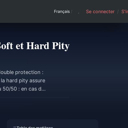
Se connecter
/
S'i
Français
/
oft et Hard Pity
ouble protection :
la hard pity assure
u 50/50 : en cas de
servée entre les
nt limité.
Table des matières