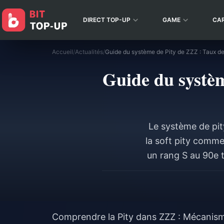
DIRECT TOP-UP
GAME
CA
Accueil
/
Actualités
/
Guide du système de Pity de ZZZ : Taux de 
Guide du systèm
Le système de pit
la soft pity comme
un rang S au 90e t
perte, votre pr
phases. P
Comprendre la Pity dans ZZZ : Mécanis