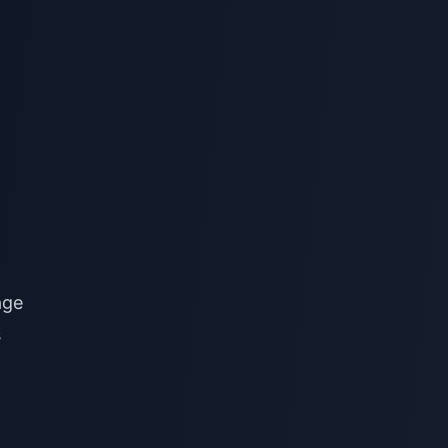
age
s