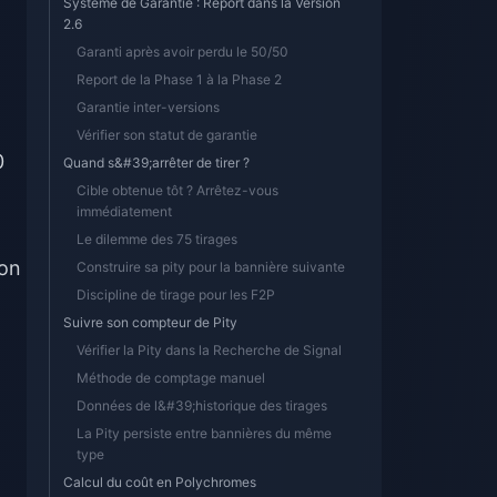
Système de Garantie : Report dans la Version
2.6
Garanti après avoir perdu le 50/50
Report de la Phase 1 à la Phase 2
Garantie inter-versions
Vérifier son statut de garantie
0
Quand s&#39;arrêter de tirer ?
Cible obtenue tôt ? Arrêtez-vous
immédiatement
Le dilemme des 75 tirages
ion
Construire sa pity pour la bannière suivante
Discipline de tirage pour les F2P
Suivre son compteur de Pity
Vérifier la Pity dans la Recherche de Signal
Méthode de comptage manuel
Données de l&#39;historique des tirages
La Pity persiste entre bannières du même
type
Calcul du coût en Polychromes