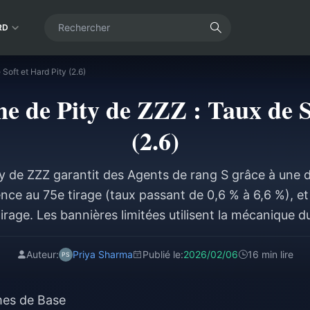
RD
Soft et Hard Pity (2.6)
e de Pity de ZZZ : Taux de S
(2.6)
y de ZZZ garantit des Agents de rang S grâce à une d
nce au 75e tirage (taux passant de 0,6 % à 6,6 %), et 
irage. Les bannières limitées utilisent la mécanique d
ochain rang S sera l'Agent en vedette. La pity est con
révoyez entre 14 400 et 28 800 Polychromes par Age
Auteur:
Priya Sharma
Publié le:
2026/02/06
16 min lire
mes de Base