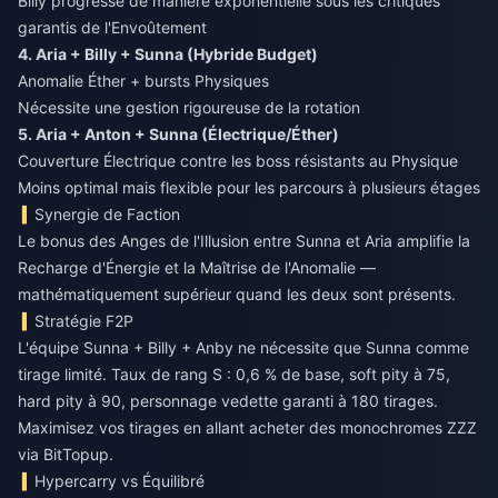
Billy progresse de manière exponentielle sous les critiques
garantis de l'Envoûtement
4. Aria + Billy + Sunna (Hybride Budget)
Anomalie Éther + bursts Physiques
Nécessite une gestion rigoureuse de la rotation
5. Aria + Anton + Sunna (Électrique/Éther)
Couverture Électrique contre les boss résistants au Physique
Moins optimal mais flexible pour les parcours à plusieurs étages
Synergie de Faction
Le bonus des Anges de l'Illusion entre Sunna et Aria amplifie la
Recharge d'Énergie et la Maîtrise de l'Anomalie —
mathématiquement supérieur quand les deux sont présents.
Stratégie F2P
L'équipe Sunna + Billy + Anby ne nécessite que Sunna comme
tirage limité. Taux de rang S : 0,6 % de base, soft pity à 75,
hard pity à 90, personnage vedette garanti à 180 tirages.
Maximisez vos tirages en allant
acheter des monochromes ZZZ
via BitTopup.
Hypercarry vs Équilibré