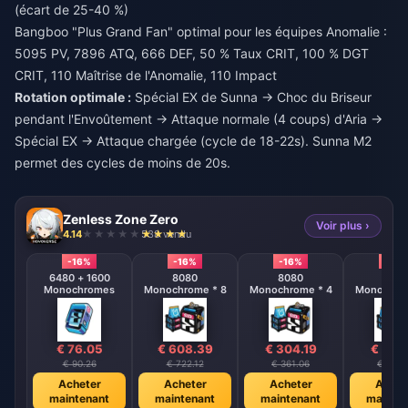
(écart de 25-40 %)
Bangboo "Plus Grand Fan" optimal pour les équipes Anomalie :
5095 PV, 7896 ATQ, 666 DEF, 50 % Taux CRIT, 100 % DGT
CRIT, 110 Maîtrise de l'Anomalie, 110 Impact
Rotation optimale :
Spécial EX de Sunna → Choc du Briseur
pendant l'Envoûtement → Attaque normale (4 coups) d'Aria →
Spécial EX → Attaque chargée (cycle de 18-22s). Sunna M2
permet des cycles de moins de 20s.
Zenless Zone Zero
Voir plus ›
4.14
538 vendu
-16%
-16%
-16%
-16%
6480 + 1600
8080
8080
808
Monochromes
Monochrome * 8
Monochrome * 4
Monochrom
€ 76.05
€ 608.39
€ 304.19
€ 152
€ 90.26
€ 722.12
€ 361.06
€ 180.
Acheter
Acheter
Acheter
Achet
maintenant
maintenant
maintenant
mainte