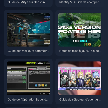
Guide de Mitya sur Genshin Im
Identity V : Guide des compéte
pact | Août 2026
nces d'Emil Herztier | Août 202
6
Guide des meilleurs paramètre
Notes de mise à jour S15.a de
s pour Delta Force | Août 2026
Honor of Kings | Août 2026
Guide de l'Opération Bagel de
Guide du sélecteur d'agent gra
Zenless Zone Zero | Août 2026
tuit de ZZZ 3.1 | Août 2026