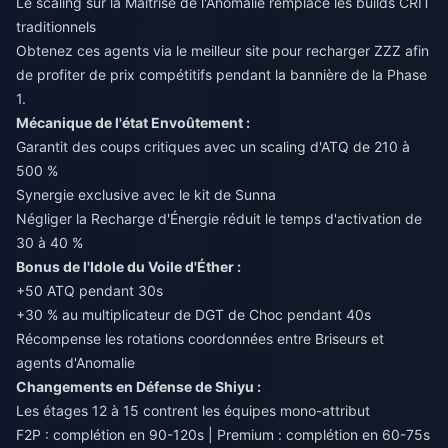
Le scaling sur la Maîtrise de l'Anomalie remplace les builds CRIT
traditionnels
Obtenez ces agents via le
meilleur site pour recharger ZZZ
afin
de profiter de prix compétitifs pendant la bannière de la Phase
1.
Mécanique de l'état Envoûtement :
Garantit des coups critiques avec un scaling d'ATQ de 210 à
500 %
Synergie exclusive avec le kit de Sunna
Négliger la Recharge d'Énergie réduit le temps d'activation de
30 à 40 %
Bonus de l'Idole du Voile d'Éther :
+50 ATQ pendant 30s
+30 % au multiplicateur de DGT de Choc pendant 40s
Récompense les rotations coordonnées entre Briseurs et
agents d'Anomalie
Changements en Défense de Shiyu :
Les étages 12 à 15 contrent les équipes mono-attribut
F2P : complétion en 90-120s | Premium : complétion en 60-75s