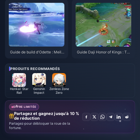
Guide de build d'Odette : Meille
Guide Daji Honor of Kings : Top
ures armes, artéfacts et équipe
10 des astuces | Août 2026
s | Août 2026
PRODUITS RECOMMANDÉS
Honkai: Star
Genshin
Zenless Zone
Rail
Impact
Zero
OFFRE LIMITÉE
Partagez et gagnez jusqu'à 10 %
de réduction
Partagez pour débloquer la roue de la
fortune.