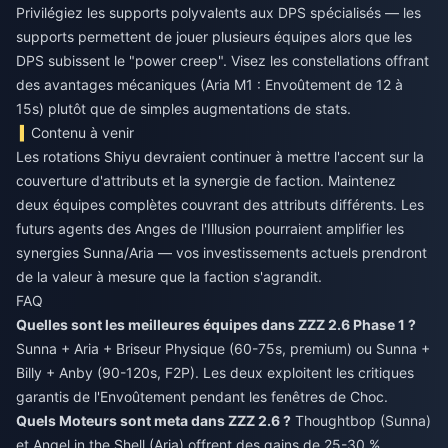
Privilégiez les supports polyvalents aux DPS spécialisés — les
supports permettent de jouer plusieurs équipes alors que les
DPS subissent le "power creep". Visez les constellations offrant
des avantages mécaniques (Aria M1 : Envoûtement de 12 à
15s) plutôt que de simples augmentations de stats.
Contenu à venir
Les rotations Shiyu devraient continuer à mettre l'accent sur la
couverture d'attributs et la synergie de faction. Maintenez
deux équipes complètes couvrant des attributs différents. Les
futurs agents des Anges de l'Illusion pourraient amplifier les
synergies Sunna/Aria — vos investissements actuels prendront
de la valeur à mesure que la faction s'agrandit.
FAQ
Quelles sont les meilleures équipes dans ZZZ 2.6 Phase 1 ?
Sunna + Aria + Briseur Physique (60-75s, premium) ou Sunna +
Billy + Anby (90-120s, F2P). Les deux exploitent les critiques
garantis de l'Envoûtement pendant les fenêtres de Choc.
Quels Moteurs sont meta dans ZZZ 2.6 ?
Thoughtbop (Sunna)
et Angel in the Shell (Aria) offrent des gains de 25-30 %.