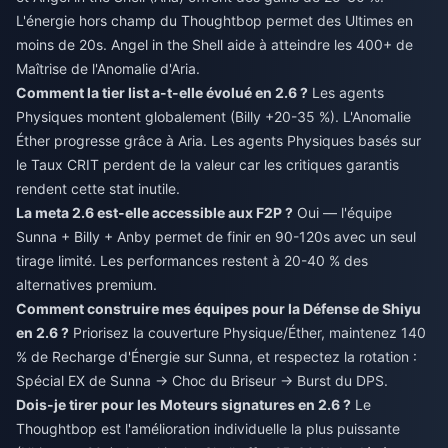
L'énergie hors champ du Thoughtbop permet des Ultimes en
moins de 20s. Angel in the Shell aide à atteindre les 400+ de
Maîtrise de l'Anomalie d'Aria.
Comment la tier list a-t-elle évolué en 2.6 ?
Les agents
Physiques montent globalement (Billy +20-35 %). L'Anomalie
Éther progresse grâce à Aria. Les agents Physiques basés sur
le Taux CRIT perdent de la valeur car les critiques garantis
rendent cette stat inutile.
La meta 2.6 est-elle accessible aux F2P ?
Oui — l'équipe
Sunna + Billy + Anby permet de finir en 90-120s avec un seul
tirage limité. Les performances restent à 20-40 % des
alternatives premium.
Comment construire mes équipes pour la Défense de Shiyu
en 2.6 ?
Priorisez la couverture Physique/Éther, maintenez 140
% de Recharge d'Énergie sur Sunna, et respectez la rotation :
Spécial EX de Sunna → Choc du Briseur → Burst du DPS.
Dois-je tirer pour les Moteurs signatures en 2.6 ?
Le
Thoughtbop est l'amélioration individuelle la plus puissante