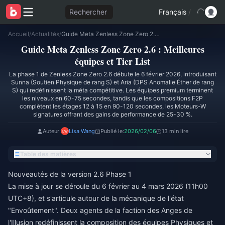
Rechercher
Français
/
Accueil
/
Actualités
/
Guide Meta Zenless Zone Zero 2.6 : Meilleures équipes et Tier List
Guide Meta Zenless Zone Zero 2.6 : Meilleures
équipes et Tier List
La phase 1 de Zenless Zone Zero 2.6 débute le 6 février 2026, introduisant
Sunna (Soutien Physique de rang S) et Aria (DPS Anomalie Éther de rang
S) qui redéfinissent la méta compétitive. Les équipes premium terminent
les niveaux en 60-75 secondes, tandis que les compositions F2P
complètent les étages 12 à 15 en 90-120 secondes, les Moteurs-W
signatures offrant des gains de performance de 25-30 %.
Auteur:
Lisa Wang
Publié le:
2026/02/06
13 min lire
Table des matières
Nouveautés de la version 2.6 Phase 1
La mise à jour se déroule du 6 février au 4 mars 2026 (11h00
UTC+8), et s'articule autour de la mécanique de l'état
"Envoûtement". Deux agents de la faction des Anges de
l'Illusion redéfinissent la composition des équipes Physiques et