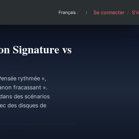
Se connecter
/
S'i
Français
/
n Signature vs
 Pensée rythmée »,
anon fracassant ».
 dans des scénarios
vec des disques de