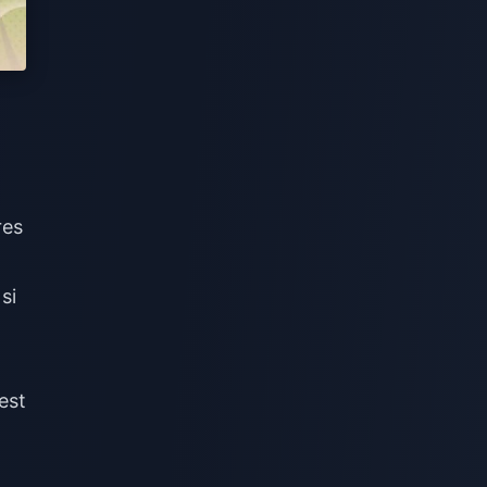
res
si
est