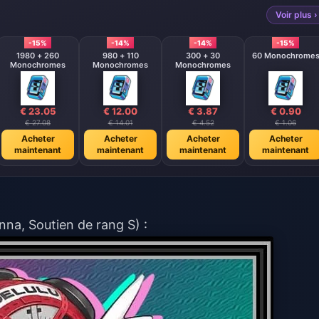
Voir plus ›
-15%
-14%
-14%
-15%
1980 + 260
980 + 110
300 + 30
60 Monochrome
Monochromes
Monochromes
Monochromes
€ 23.05
€ 12.00
€ 3.87
€ 0.90
€ 27.08
€ 14.01
€ 4.52
€ 1.06
Acheter
Acheter
Acheter
Acheter
maintenant
maintenant
maintenant
maintenant
na, Soutien de rang S) :