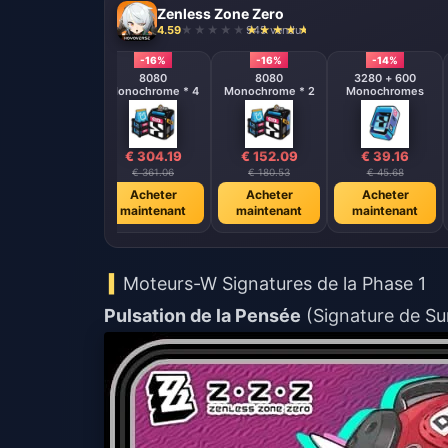
Zenless Zone Zero
4.59
945 vendu
-16%
-16%
-16%
-14%
8080
8080
8080
3280 + 600
onochrome * 8
Monochrome * 4
Monochrome * 2
Monochromes
€ 608.39
€ 304.19
€ 152.09
€ 39.16
€ 722.12
€ 361.06
€ 180.53
€ 45.68
Acheter
Acheter
Acheter
Acheter
maintenant
maintenant
maintenant
maintenant
Moteurs-W Signatures de la Phase 1
Pulsation de la Pensée
(Signature de Sun