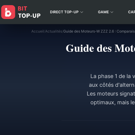
DIRECT TOP-UP
GAME
CA
Accueil
/
Actualités
/
Guide des Moteurs-W ZZZ 2.6 : Comparais
Guide des Mot
La phase 1 de la 
aux côtés d'alter
Les moteurs signat
optimaux, mais le