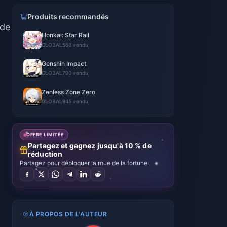
Produits recommandés
 de
Honkai: Star Rail
GLOBAL
568 vendu
Genshin Impact
GLOBAL
790 vendu
Zenless Zone Zero
GLOBAL
945 vendu
OFFRE LIMITÉE
Partagez et gagnez jusqu'à 10 % de
réduction
Partagez pour débloquer la roue de la fortune.
À PROPOS DE L'AUTEUR