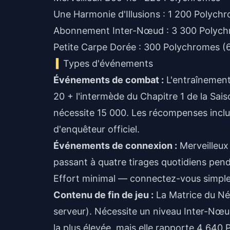
Une Harmonie d'Illusions : 1 200 Polych
Abonnement Inter-Nœud : 3 300 Polychr
Petite Carpe Dorée : 300 Polychromes (
Types d'événements
Événements de combat :
L'entraînement 
20 + l'intermède du Chapitre 1 de la Sais
nécessite 15 000. Les récompenses incl
d'enquêteur officiel.
Événements de connexion :
Merveilleux 
passant à quatre tirages quotidiens pend
Effort minimal — connectez-vous simpl
Contenu de fin de jeu :
La Matrice du Néa
serveur). Nécessite un niveau Inter-Nœud
la plus élevée, mais elle rapporte 4 640