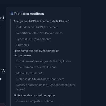
Table des matières
ent
Aperçu de l&#39;événement de la Phase 1
t
Calendrier de l&#39;événement
Répartition totale des Polychromes
Types d&#39;événements
Prérequis
Liste complète des événements et
récompenses
Entraînement des Anges de l&#39;Illusion
Une Harmonie d&#39;Illusions
s-W
Merveilleux Boo-ns
a
Défense de Shiyu &amp; Néant Zéro
Réserve surprise de l&#39;Abonnement Inter-
Nœud
Itinéraires de complétion rapide
Ordre de complétion optimal