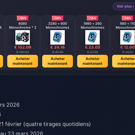
Voir plus ›
-16%
-14%
-15%
-14%
8080
3280 + 600
1980 + 260
980 + 11
4
Monochrome * 2
Monochromes
Monochromes
Monochrom
€ 152.09
€ 39.16
€ 23.05
€ 12.00
€ 180.53
€ 45.68
€ 27.08
€ 14.01
Acheter
Acheter
Acheter
Acheter
maintenant
maintenant
maintenant
maintena
ars 2026
6
 février (quatre tirages quotidiens)
 au 23 mars 2026