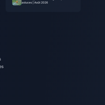
astuces | Août 2026
s
es