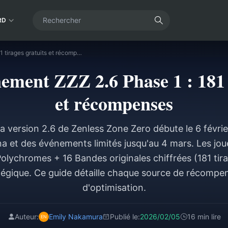
RD
Guide de l'événement ZZZ 2.6 Phase 1 : 181 tirages gratuits et récompenses
ement ZZZ 2.6 Phase 1 : 181 
et récompenses
la version 2.6 de Zenless Zone Zero débute le 6 févrie
a et des événements limités jusqu'au 4 mars. Les jo
olychromes + 16 Bandes originales chiffrées (181 tir
atégique. Ce guide détaille chaque source de récompen
d'optimisation.
Auteur:
Emily Nakamura
Publié le:
2026/02/05
16 min lire