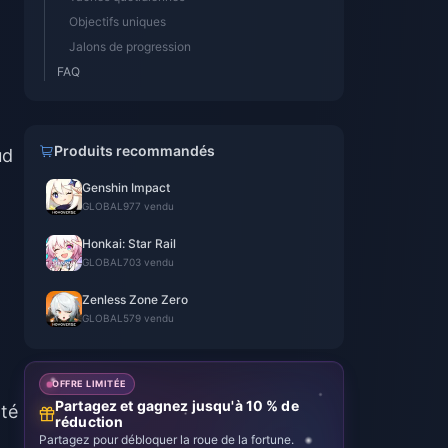
Objectifs uniques
Jalons de progression
FAQ
Produits recommandés
ud
Genshin Impact
GLOBAL
977 vendu
Honkai: Star Rail
GLOBAL
703 vendu
Zenless Zone Zero
GLOBAL
579 vendu
OFFRE LIMITÉE
Partagez et gagnez jusqu'à 10 % de
lté
réduction
Partagez pour débloquer la roue de la fortune.