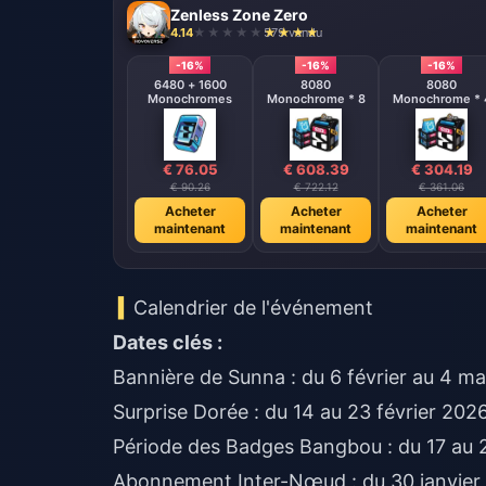
Zenless Zone Zero
4.14
579 vendu
-16%
-16%
-16%
6480 + 1600
8080
8080
Monochromes
Monochrome * 8
Monochrome * 
€ 76.05
€ 608.39
€ 304.19
€ 90.26
€ 722.12
€ 361.06
Acheter
Acheter
Acheter
maintenant
maintenant
maintenant
Calendrier de l'événement
Dates clés :
Bannière de Sunna : du 6 février au 4 m
Surprise Dorée : du 14 au 23 février 202
Période des Badges Bangbou : du 17 au 21
Abonnement Inter-Nœud : du 30 janvier