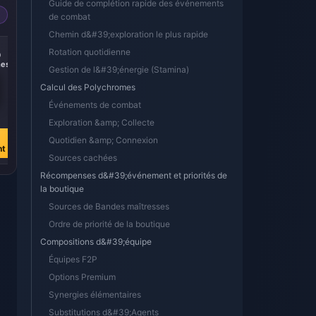
Guide de complétion rapide des événements
de combat
Chemin d&#39;exploration le plus rapide
-14%
-15%
Rotation quotidienne
0
300 + 30
60 Monochromes
es
Monochromes
Gestion de l&#39;énergie (Stamina)
Calcul des Polychromes
Événements de combat
€ 3.87
€ 0.90
Exploration &amp; Collecte
€ 4.52
€ 1.06
Acheter
Acheter
Quotidien &amp; Connexion
nt
maintenant
maintenant
Sources cachées
Récompenses d&#39;événement et priorités de
la boutique
Sources de Bandes maîtresses
Ordre de priorité de la boutique
Compositions d&#39;équipe
Équipes F2P
Options Premium
Synergies élémentaires
Substitutions d&#39;Agents