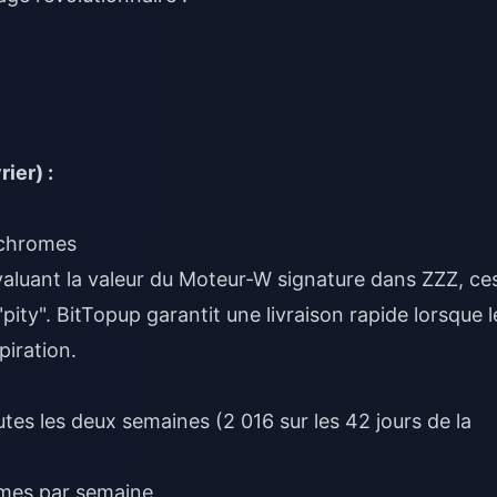
ier) :
ychromes
valuant la
valeur du Moteur-W signature dans ZZZ
, ce
"pity". BitTopup garantit une livraison rapide lorsque l
piration.
es les deux semaines (2 016 sur les 42 jours de la
mes par semaine