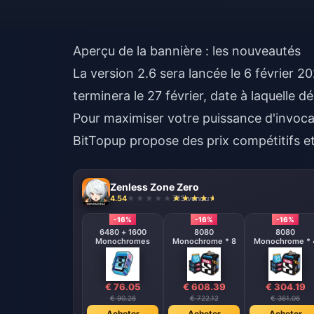
Aperçu de la bannière : les nouveautés
La version 2.6 sera lancée le 6 février 
terminera le 27 février, date à laquelle 
Pour maximiser votre puissance d'invoca
BitTopup propose des prix compétitifs et
Zenless Zone Zero
4.54
713 vendu
-16%
-16%
-16%
6480 + 1600
8080
8080
Monochromes
Monochrome * 8
Monochrome * 
€ 76.05
€ 608.39
€ 304.19
€ 90.26
€ 722.12
€ 361.06
Acheter
Acheter
Acheter