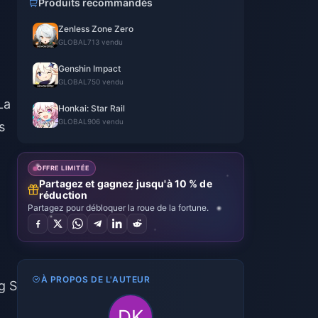
Produits recommandés
Zenless Zone Zero
GLOBAL
713 vendu
Genshin Impact
GLOBAL
750 vendu
La
Honkai: Star Rail
GLOBAL
906 vendu
s
OFFRE LIMITÉE
Partagez et gagnez jusqu'à 10 % de
réduction
Partagez pour débloquer la roue de la fortune.
À PROPOS DE L'AUTEUR
g S