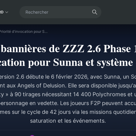
RD
Guide des bannières de ZZZ 2.6 Phase 1 : Priorité d'invocation pour Sunna et système de Pity
bannières de ZZZ 2.6 Phase 1
cation pour Sunna et système 
ersion 2.6 débute le 6 février 2026, avec Sunna, un 
t aux Angels of Delusion. Elle sera disponible jusqu'a
ty » à 90 tirages nécessitant 14 400 Polychromes et 
personnage en vedette. Les joueurs F2P peuvent acc
es sur le cycle de 42 jours via les missions quotidie
saturation et les événements.