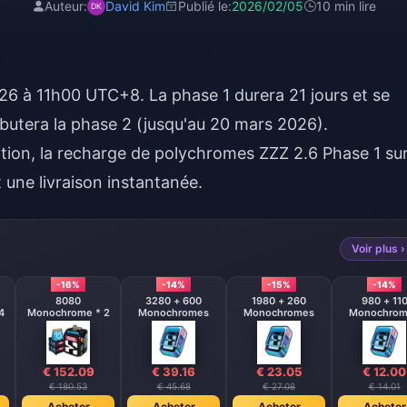
Auteur:
David Kim
Publié le:
2026/02/05
10 min lire
2026 à 11h00 UTC+8. La phase 1 durera 21 jours et se
débutera la phase 2 (jusqu'au 20 mars 2026).
tion, la
recharge de polychromes ZZZ 2.6 Phase 1
su
 une livraison instantanée.
Voir plus ›
-16%
-14%
-15%
-14%
8080
3280 + 600
1980 + 260
980 + 11
4
Monochrome * 2
Monochromes
Monochromes
Monochrom
€ 152.09
€ 39.16
€ 23.05
€ 12.00
€ 180.53
€ 45.68
€ 27.08
€ 14.01
Acheter
Acheter
Acheter
Acheter