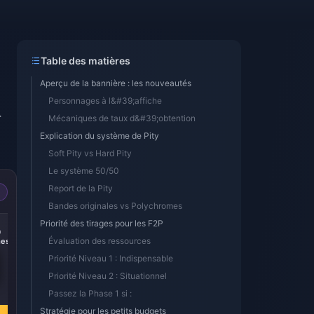
Table des matières
Aperçu de la bannière : les nouveautés
Personnages à l&#39;affiche
r
Mécaniques de taux d&#39;obtention
Explication du système de Pity
Soft Pity vs Hard Pity
Le système 50/50
Report de la Pity
Bandes originales vs Polychromes
-14%
-15%
Priorité des tirages pour les F2P
0
300 + 30
60 Monochromes
Évaluation des ressources
es
Monochromes
Priorité Niveau 1 : Indispensable
Priorité Niveau 2 : Situationnel
€ 3.87
€ 0.90
Passez la Phase 1 si :
€ 4.52
€ 1.06
Stratégie pour les petits budgets
Acheter
Acheter