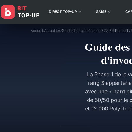
DIRECT TOP-UP
GAME
CA
Accueil
/
Actualités
/
Guide des 
d'invo
La Phase 1 de la v
rang S appartenan
avec une « hard pi
de 50/50 pour le 
et 12 000 Polychrom