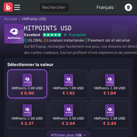
Rechercher
Français
/
Accueil
/
HitPoints USD
HITPOINTS USD
Excellent
Trustpilot
GLOBAL
Livraison instantanée
Paiement sûr et sécurisé
Sur BitTopup, rechargez facilement vos jeux, vos streams en direc
des cartes-cadeaux, tout en profitant d'une expérience de paieme
et de superbes réductions !
Sélectionner la valeur
HitPoints 0.99 USD
HitPoints 1.99 USD
HitPoints 2.39 USD
€ 0.80
€ 1.62
€ 1.94
HitPoints 2.90 USD
HitPoints 3.00 USD
HitPoints 2.99 USD
€ 2.37
€ 2.44
€ 2.44
Afficher plus
+19