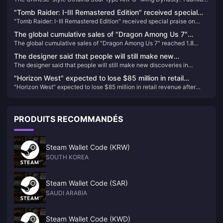
Yuanxu Yu" will be launched in 2025 and will be launched
Yu" will be launched in 2025 and will be launched on XGP
on XGP
"Tomb Raider: I-III Remastered Edition" received special
"Tomb Raider: I-III Remastered Edition" received special praise on
praise on Steam
Steam
The global cumulative sales of "Dragon Among Us 7"
The global cumulative sales of "Dragon Among Us 7" reached 1.8
reached 1.8 million, and Sega plans to internationalize this
million, and Sega plans to internationalize this IP
IP
The designer said that people will still make new
The designer said that people will still make new discoveries in
discoveries in "Baldur's Gate 3" in the future
"Baldur's Gate 3" in the future
"Horizon West" expected to lose $85 million in retail
"Horizon West" expected to lose $85 million in retail revenue after
revenue after joining PS+
joining PS+
PRODUITS RECOMMANDÉS
Steam Wallet Code (KRW)
SOUTH KOREA
Steam Wallet Code (SAR)
SAUDI ARABIA
Steam Wallet Code (KWD)