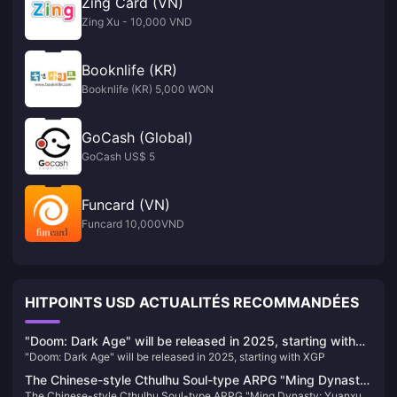
Zing Card (VN)
Zing Xu - 10,000 VND
Booknlife (KR)
Booknlife (KR) 5,000 WON
GoCash (Global)
GoCash US$ 5
Funcard (VN)
Funcard 10,000VND
HITPOINTS USD ACTUALITÉS RECOMMANDÉES
"Doom: Dark Age" will be released in 2025, starting with
"Doom: Dark Age" will be released in 2025, starting with XGP
XGP
The Chinese-style Cthulhu Soul-type ARPG "Ming Dynasty:
The Chinese-style Cthulhu Soul-type ARPG "Ming Dynasty: Yuanxu