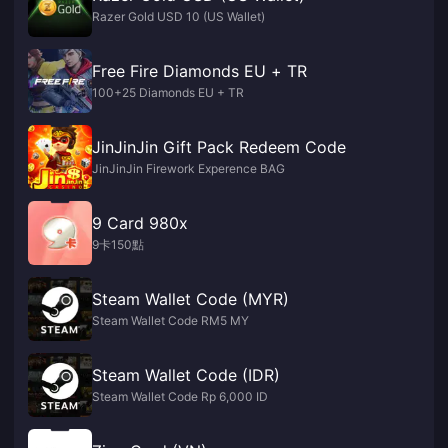
Razer Gold USD 10 (US Wallet)
Free Fire Diamonds EU + TR
100+25 Diamonds EU + TR
JinJinJin Gift Pack Redeem Code
JinJinJin Firework Experence BAG
9 Card 980x
9卡150點
Steam Wallet Code (MYR)
Steam Wallet Code RM5 MY
Steam Wallet Code (IDR)
Steam Wallet Code Rp 6,000 ID