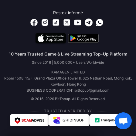
Restez informé
10 Years Trusted Game & Live Streaming Top-Up Platform
Since 2016 | 5,000,000+ Users Worldwide
KAMAGEN LIMITED
Room 1508, 15/F, Grand Plaza Office Tower II, 625 Nathan Road, Mong Kok,
Kowloon, Hong Kong
BUSINESS COOPERATION: ibittopup@gmail.com
© 2016-2026 BitTopup. All Rights Reserved.
TRUSTED & VERIFIED BY