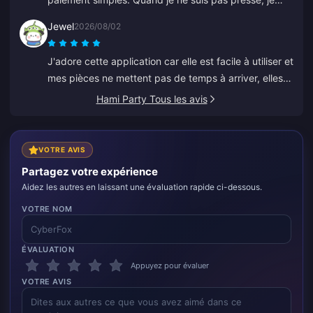
continue à recharger petit à petit comme pour
Jewel
2026/08/02
économiser. Super pour recharger des diamonds, j'en
ai parlé à plusieurs amis.
J'adore cette application car elle est facile à utiliser et
mes pièces ne mettent pas de temps à arriver, elles
apparaissent immédiatement. Merci pour cette appli !
Hami Party Tous les avis
VOTRE AVIS
Partagez votre expérience
Aidez les autres en laissant une évaluation rapide ci-dessous.
VOTRE NOM
ÉVALUATION
Appuyez pour évaluer
VOTRE AVIS