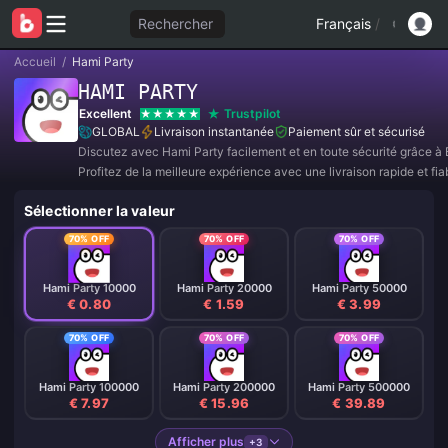
Rechercher
Français
/
Accueil
/
Hami Party
HAMI PARTY
Excellent
Trustpilot
GLOBAL
Livraison instantanée
Paiement sûr et sécurisé
Discutez avec Hami Party facilement et en toute sécurité grâce à 
Profitez de la meilleure expérience avec une livraison rapide et fia
Rejoignez-nous dès maintenant pour des offres exclusives et des 
Sélectionner la valeur
incroyables ! ✨
70% OFF
70% OFF
70% OFF
Hami Party 10000
Hami Party 20000
Hami Party 50000
€ 0.80
€ 1.59
€ 3.99
70% OFF
70% OFF
70% OFF
Hami Party 100000
Hami Party 200000
Hami Party 500000
€ 7.97
€ 15.96
€ 39.89
Afficher plus
+3