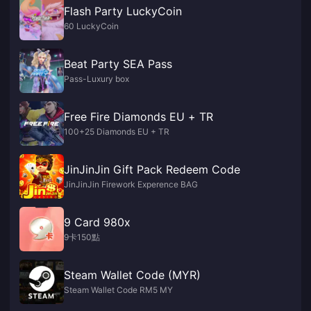
Flash Party LuckyCoin
60 LuckyCoin
Beat Party SEA Pass
Pass-Luxury box
Free Fire Diamonds EU + TR
100+25 Diamonds EU + TR
JinJinJin Gift Pack Redeem Code
JinJinJin Firework Experence BAG
9 Card 980x
9卡150點
Steam Wallet Code (MYR)
Steam Wallet Code RM5 MY