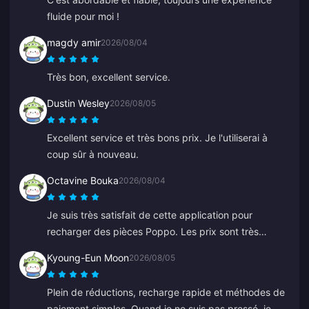
fluide pour moi !
magdy amir
2026/08/04
Très bon, excellent service.
Dustin Wesley
2026/08/05
Excellent service et très bons prix. Je l'utiliserai à
coup sûr à nouveau.
Octavine Bouka
2026/08/04
Je suis très satisfait de cette application pour
recharger des pièces Poppo. Les prix sont très
attractifs et je me sens en sécurité au moment de
Kyoung-Eun Moon
2026/08/05
l'achat. Je la recommande vivement à tout le monde,
merci.
Plein de réductions, recharge rapide et méthodes de
paiement simples. Quand je ne suis pas pressé, je